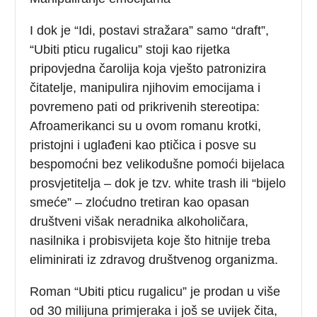
I dok je “Idi, postavi stražara” samo “draft”,
“Ubiti pticu rugalicu” stoji kao rijetka
pripovjedna čarolija koja vješto patronizira
čitatelje, manipulira njihovim emocijama i
povremeno pati od prikrivenih stereotipa:
Afroamerikanci su u ovom romanu krotki,
pristojni i uglađeni kao ptičica i posve su
bespomoćni bez velikodušne pomoći bijelaca
prosvjetitelja – dok je tzv. white trash ili “bijelo
smeće” – zloćudno tretiran kao opasan
društveni višak neradnika alkoholičara,
nasilnika i probisvijeta koje što hitnije treba
eliminirati iz zdravog društvenog organizma.
Roman “Ubiti pticu rugalicu” je prodan u više
od 30 milijuna primjeraka i još se uvijek čita,