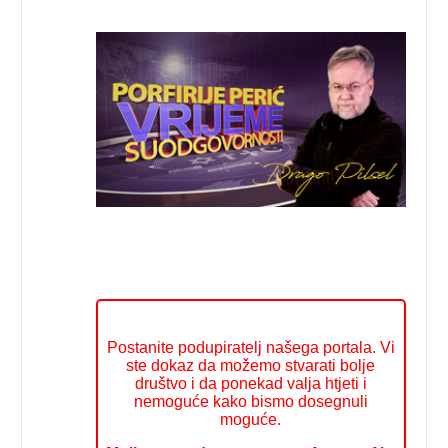
Postanite podupiratelj našega portala. Vi
ste dokaz da možemo stvarati bolje
društvo i da ponekad valja htjeti i
nemoguće kako bismo dosegnuli
moguće.