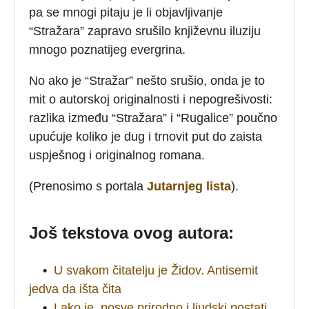
pa se mnogi pitaju je li objavljivanje
“Stražara” zapravo srušilo književnu iluziju
mnogo poznatijeg evergrina.
No ako je “Stražar” nešto srušio, onda je to
mit o autorskoj originalnosti i nepogrešivosti:
razlika između “Stražara” i “Rugalice” poučno
upućuje koliko je dug i trnovit put do zaista
uspješnog i originalnog romana.
(Prenosimo s portala
Jutarnjeg lista
).
Još tekstova ovog autora:
•
U svakom čitatelju je Židov. Antisemit
jedva da išta čita
•
Lako je, posve prirodno i ljudski postati