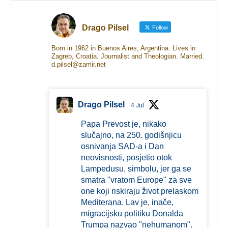
Drago Pilsel
Follow
Born in 1962 in Buenos Aires, Argentina. Lives in
Zagreb, Croatia. Journalist and Theologian. Married.
d.pilsel@zamir.net
Drago Pilsel
4 Jul
Papa Prevost je, nikako
slučajno, na 250. godišnjicu
osnivanja SAD-a i Dan
neovisnosti, posjetio otok
Lampedusu, simbolu, jer ga se
smatra "vratom Europe" za sve
one koji riskiraju život prelaskom
Mediterana. Lav je, inače,
migracijsku politiku Donalda
Trumpa nazvao "nehumanom".