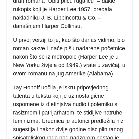
draft romana “Ubiti pticu rugalicu” – dakle
rukopis koji je Harper Lee 1957. predala
nakladniku J. B. Lippincottu & Co. –
današnjem Harper Collinsu.
U prvoj verziji to je, kao što danas vidimo, bio
roman kakve i inače pišu nadarene početnice
nakon što se iz metropole (Harper Lee je u
New Yorku živjela od 1949.) vrate u zavičaj, u
ovom romanu na jug Amerike (Alabama).
Tay Hohoff uočila je iskru pripovjednog
talenta u tekstu koji je uz nostalgične
uspomene iz djetinjstva nudio i polemiku s
rasizmom i patrijarhatom, te stidljive natruhe
feminizma. Urednica je autorici predložila niz
sugestija i nakon dvije godine discipliniranog
spisateljskog rada pod nadzorom nastao je