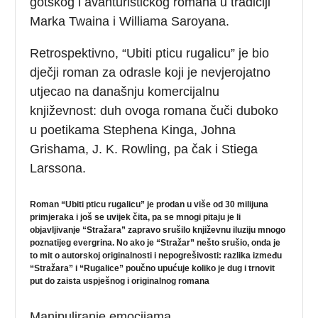
gotskog i avanturističkog romana u tradiciji
Marka Twaina i Williama Saroyana.
Retrospektivno, “Ubiti pticu rugalicu” je bio
dječji roman za odrasle koji je nevjerojatno
utjecao na današnju komercijalnu
književnost: duh ovoga romana čuči duboko
u poetikama Stephena Kinga, Johna
Grishama, J. K. Rowling, pa čak i Stiega
Larssona.
Roman “Ubiti pticu rugalicu” je prodan u više od 30 milijuna
primjeraka i još se uvijek čita, pa se mnogi pitaju je li
objavljivanje “Stražara” zapravo srušilo književnu iluziju mnogo
poznatijeg evergrina. No ako je “Stražar” nešto srušio, onda je
to mit o autorskoj originalnosti i nepogrešivosti: razlika između
“Stražara” i “Rugalice” poučno upućuje koliko je dug i trnovit
put do zaista uspješnog i originalnog romana
Manipuliranje emocijama