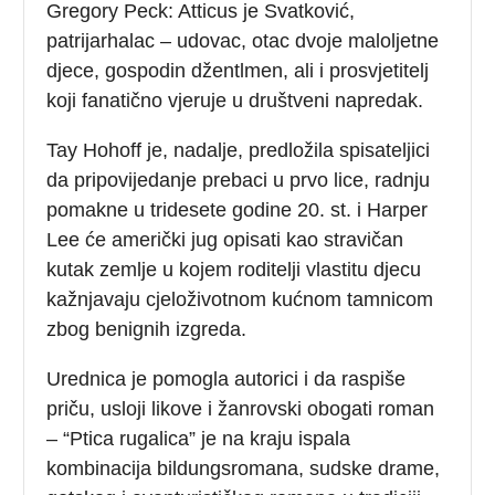
Gregory Peck: Atticus je Svatković,
patrijarhalac – udovac, otac dvoje maloljetne
djece, gospodin džentlmen, ali i prosvjetitelj
koji fanatično vjeruje u društveni napredak.
Tay Hohoff je, nadalje, predložila spisateljici
da pripovijedanje prebaci u prvo lice, radnju
pomakne u tridesete godine 20. st. i Harper
Lee će američki jug opisati kao stravičan
kutak zemlje u kojem roditelji vlastitu djecu
kažnjavaju cjeloživotnom kućnom tamnicom
zbog benignih izgreda.
Urednica je pomogla autorici i da raspiše
priču, usloji likove i žanrovski obogati roman
– “Ptica rugalica” je na kraju ispala
kombinacija bildungsromana, sudske drame,