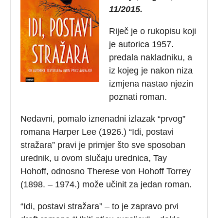
11/2015.
Riječ je o rukopisu koji
je autorica 1957.
predala nakladniku, a
iz kojeg je nakon niza
izmjena nastao njezin
poznati roman.
Nedavni, pomalo iznenadni izlazak “prvog”
romana Harper Lee (1926.) “Idi, postavi
stražara” pravi je primjer što sve sposoban
urednik, u ovom slučaju urednica, Tay
Hohoff, odnosno Therese von Hohoff Torrey
(1898. – 1974.) može učinit za jedan roman.
“Idi, postavi stražara” – to je zapravo prvi