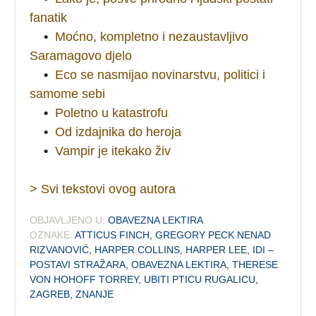
fanatik
•
Moćno, kompletno i nezaustavljivo
Saramagovo djelo
•
Eco se nasmijao novinarstvu, politici i
samome sebi
•
Poletno u katastrofu
•
Od izdajnika do heroja
•
Vampir je itekako živ
> Svi tekstovi ovog autora
OBJAVLJENO U:
OBAVEZNA LEKTIRA
OZNAKE:
ATTICUS FINCH
,
GREGORY PECK NENAD
RIZVANOVIĆ
,
HARPER COLLINS
,
HARPER LEE
,
IDI –
POSTAVI STRAŽARA
,
OBAVEZNA LEKTIRA
,
THERESE
VON HOHOFF TORREY
,
UBITI PTICU RUGALICU
,
ZAGREB
,
ZNANJE