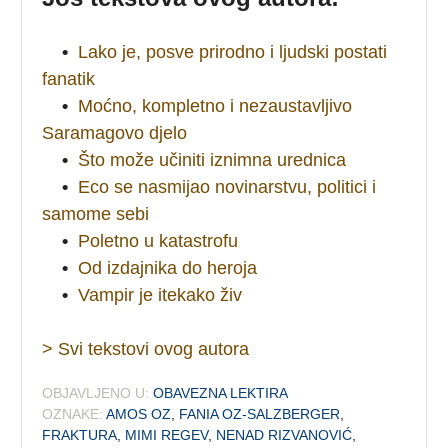
•
Lako je, posve prirodno i ljudski postati
fanatik
•
Moćno, kompletno i nezaustavljivo
Saramagovo djelo
•
Što može učiniti iznimna urednica
•
Eco se nasmijao novinarstvu, politici i
samome sebi
•
Poletno u katastrofu
•
Od izdajnika do heroja
•
Vampir je itekako živ
> Svi tekstovi ovog autora
OBJAVLJENO U:
OBAVEZNA LEKTIRA
OZNAKE:
AMOS OZ
,
FANIA OZ-SALZBERGER
,
FRAKTURA
,
MIMI REGEV
,
NENAD RIZVANOVIĆ
,