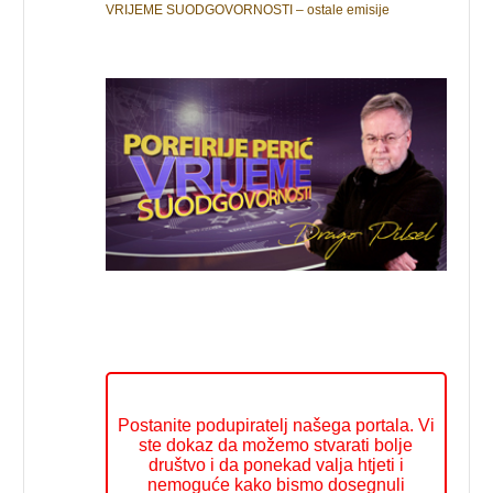
VRIJEME SUODGOVORNOSTI – ostale emisije
Postanite podupiratelj našega portala. Vi
ste dokaz da možemo stvarati bolje
društvo i da ponekad valja htjeti i
nemoguće kako bismo dosegnuli