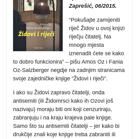
Zaprešić, 06/2015.
“Pokušajte zamijeniti
riječ Židov u ovoj knjizi
riječju čitatelj. Na
mnogo mjesta
iznenadit ćete se kako
to dobro funkcionira” – pišu Amos Oz i Fania
Oz-Salzberger negdje na zadnjim stranicama
svoje zajedničke knjige ”Židovi i riječi”.
I ako su Židovi zapravo čitatelji, onda
antisemiti (ili Židomrsci kako ih Ozovi još
nazivaju) moraju biti oni koji cenzuriraju,
zabranjuju i na kraju krajeva pale knjige.
Samo što su antisemiti čitatelji – jer kako bi
drukčije znali koje knjige treba zabraniti ili