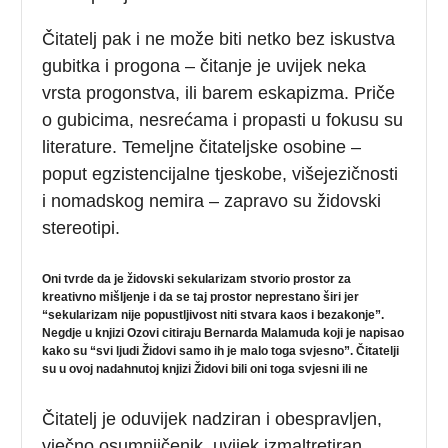
Čitatelj pak i ne može biti netko bez iskustva
gubitka i progona – čitanje je uvijek neka
vrsta progonstva, ili barem eskapizma. Priče
o gubicima, nesrećama i propasti u fokusu su
literature. Temeljne čitateljske osobine –
poput egzistencijalne tjeskobe, višejezičnosti
i nomadskog nemira – zapravo su židovski
stereotipi.
Oni tvrde da je židovski sekularizam stvorio prostor za
kreativno mišljenje i da se taj prostor neprestano širi jer
“sekularizam nije popustljivost niti stvara kaos i bezakonje”.
Negdje u knjizi Ozovi citiraju Bernarda Malamuda koji je napisao
kako su “svi ljudi Židovi samo ih je malo toga svjesno”. Čitatelji
su u ovoj nadahnutoj knjizi Židovi bili oni toga svjesni ili ne
Čitatelj je oduvijek nadziran i obespravljen,
vječno osumnjičenik, uvijek izmaltretiran