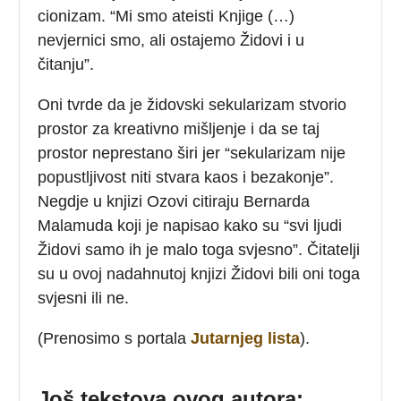
cionizam. “Mi smo ateisti Knjige (…)
nevjernici smo, ali ostajemo Židovi i u
čitanju”.
Oni tvrde da je židovski sekularizam stvorio
prostor za kreativno mišljenje i da se taj
prostor neprestano širi jer “sekularizam nije
popustljivost niti stvara kaos i bezakonje”.
Negdje u knjizi Ozovi citiraju Bernarda
Malamuda koji je napisao kako su “svi ljudi
Židovi samo ih je malo toga svjesno”. Čitatelji
su u ovoj nadahnutoj knjizi Židovi bili oni toga
svjesni ili ne.
(Prenosimo s portala
Jutarnjeg lista
).
Još tekstova ovog autora: