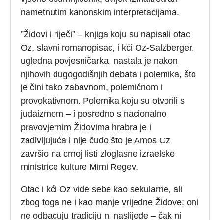
nametnutim kanonskim interpretacijama.
”Židovi i riječi” – knjiga koju su napisali otac
Oz, slavni romanopisac, i kći Oz-Salzberger,
ugledna povjesničarka, nastala je nakon
njihovih dugogodišnjih debata i polemika, što
je čini tako zabavnom, polemičnom i
provokativnom. Polemika koju su otvorili s
judaizmom – i posredno s nacionalno
pravovjernim Židovima hrabra je i
zadivljujuća i nije čudo što je Amos Oz
završio na crnoj listi zloglasne izraelske
ministrice kulture Mimi Regev.
Otac i kći Oz vide sebe kao sekularne, ali
zbog toga ne i kao manje vrijedne Židove: oni
ne odbacuju tradiciju ni naslijeđe – čak ni