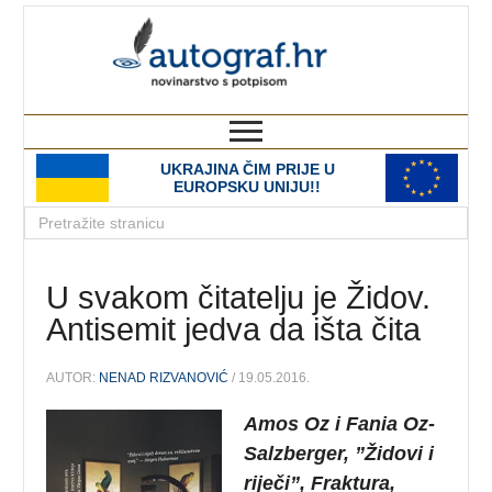
autograf.hr
novinarstvo s potpisom
UKRAJINA ČIM PRIJE U
EUROPSKU UNIJU!!
U svakom čitatelju je Židov.
Antisemit jedva da išta čita
AUTOR:
NENAD RIZVANOVIĆ
/ 19.05.2016.
Amos Oz i Fania Oz-
Salzberger, ”Židovi i
riječi”, Fraktura,