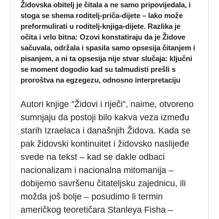
Židovska obitelj je čitala a ne samo pripovijedala, i
stoga se shema roditelj-priča-dijete – lako može
preformulirati u roditelj-knjiga-dijete. Razlika je
očita i vrlo bitna: Ozovi konstatiraju da je Židove
sačuvala, održala i spasila samo opsesija čitanjem i
pisanjem, a ni ta opsesija nije stvar slučaja: ključni
se moment dogodio kad su talmudisti prešli s
proroštva na egzegezu, odnosno interpretaciju
Autori knjige ”Židovi i riječi”, naime, otvoreno
sumnjaju da postoji bilo kakva veza između
starih Izraelaca i današnjih Židova. Kada se
pak židovski kontinuitet i židovsko naslijeđe
svede na tekst – kad se dakle odbaci
nacionalizam i nacionalna mitomanija –
dobijemo savršenu čitateljsku zajednicu, ili
možda još bolje – posudimo li termin
američkog teoretičara Stanleya Fisha –