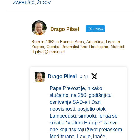
ZAPREŠIĆ
,
ŽIDOV
Drago Pilsel
Follow
Born in 1962 in Buenos Aires, Argentina. Lives in
Zagreb, Croatia. Journalist and Theologian. Married.
d.pilsel@zamir.net
Drago Pilsel
4 Jul
Papa Prevost je, nikako
slučajno, na 250. godišnjicu
osnivanja SAD-a i Dan
neovisnosti, posjetio otok
Lampedusu, simbolu, jer ga se
smatra "vratom Europe" za sve
one koji riskiraju život prelaskom
Mediterana. Lav je, inače,