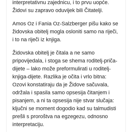
interpretativnu zajednicu, i to prvu uopće.
Židovi su zapravo oduvijek bili Čitatelji.
Amos Oz i Fania Oz-Salzberger pišu kako se
židovska obitelj mogla osloniti samo na riječi,
i to na riječi iz knjiga.
Židovska obitelj je čitala a ne samo
pripovijedala, i stoga se shema roditelj-priča-
dijete – lako može preformulirati u roditelj-
knjiga-dijete. Razlika je očita i vrlo bitna:
Ozovi konstatiraju da je Židove sačuvala,
održala i spasila samo opsesija čitanjem i
pisanjem, a ni ta opsesija nije stvar slučaja:
ključni se moment dogodio kad su talmudisti
prešli s proroštva na egzegezu, odnosno
interpretaciju.