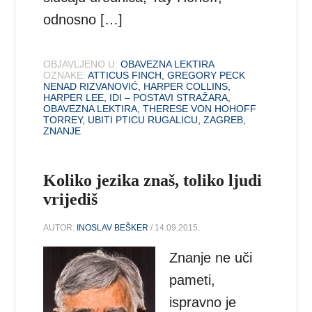
odnosno […]
OBJAVLJENO U:
OBAVEZNA LEKTIRA
OZNAKE:
ATTICUS FINCH
,
GREGORY PECK
NENAD RIZVANOVIĆ
,
HARPER COLLINS
,
HARPER LEE
,
IDI – POSTAVI STRAŽARA
,
OBAVEZNA LEKTIRA
,
THERESE VON HOHOFF
TORREY
,
UBITI PTICU RUGALICU
,
ZAGREB
,
ZNANJE
Koliko jezika znaš, toliko ljudi
vrijediš
AUTOR:
INOSLAV BEŠKER
/ 14.09.2015.
Znanje ne uči
pameti,
ispravno je