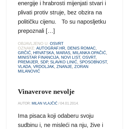
energije i hrabrosti mijenjati stvari i
plivati protiv struje, bez obzira na
političku cijenu. To su naposljetku
prepoznali […]
OBJAVLJENO U:
OSVRT
OZNAKE:
AUTOGRAF.HR
,
DENIS ROMAC
,
GRČIĆ
,
HRVATSKA
,
MARAS
,
MILANKA OPAČIĆ
,
MINISTAR FINANCIJA
,
NOVI LIST
,
OSVRT
,
PREMIJER
,
SDP
,
SLAVKO LINIĆ
,
SPOSOBNOST
,
VLADA
,
VRDOLJAK
,
ZNANJE
,
ZORAN
MILANOVIĆ
Vinaverove nevolje
AUTOR:
MILAN VLAJČIĆ
/ 04.01.2014.
Ima pisaca koji odaberu svoju
sudbinu i, ne misleći na nju, žive i