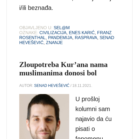
i/ili beznađa.
OBJAVLJENO U:
SEL@M
OZNAKE:
CIVILIZACIJA
,
ENES KARIĆ
,
FRANZ
ROSENTHAL
,
PANDEMIJA
,
RASPRAVA
,
SENAD
HEVEŠEVIĆ
,
ZNANJE
Zloupotreba Kur’ana nama
muslimanima donosi bol
AUTOR:
SENAD HEVEŠEVIĆ
/ 18.11.2021.
U prošloj
kolumni sam
najavio da ću
pisati o
fenomenu