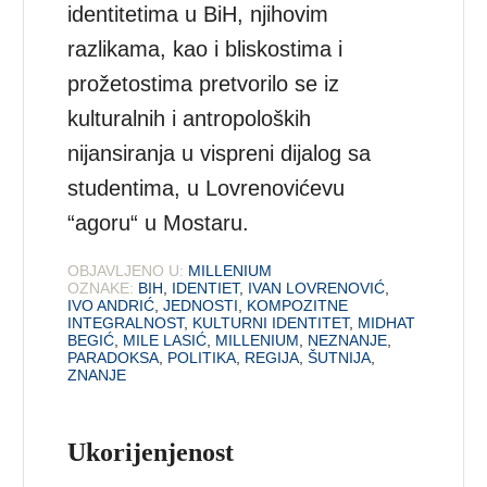
identitetima u BiH, njihovim
razlikama, kao i bliskostima i
prožetostima pretvorilo se iz
kulturalnih i antropoloških
nijansiranja u vispreni dijalog sa
studentima, u Lovrenovićevu
“agoru“ u Mostaru.
OBJAVLJENO U:
MILLENIUM
OZNAKE:
BIH
,
IDENTIET
,
IVAN LOVRENOVIĆ
,
IVO ANDRIĆ
,
JEDNOSTI
,
KOMPOZITNE
INTEGRALNOST
,
KULTURNI IDENTITET
,
MIDHAT
BEGIĆ
,
MILE LASIĆ
,
MILLENIUM
,
NEZNANJE
,
PARADOKSA
,
POLITIKA
,
REGIJA
,
ŠUTNIJA
,
ZNANJE
Ukorijenjenost