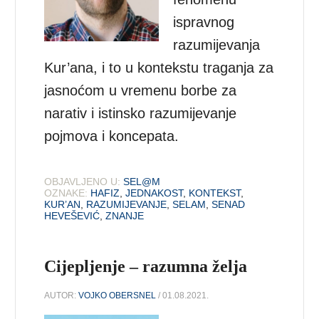
ispravnog
razumijevanja
Kur’ana, i to u kontekstu traganja za
jasnoćom u vremenu borbe za
narativ i istinsko razumijevanje
pojmova i koncepata.
OBJAVLJENO U:
SEL@M
OZNAKE:
HAFIZ
,
JEDNAKOST
,
KONTEKST
,
KUR’AN
,
RAZUMIJEVANJE
,
SELAM
,
SENAD
HEVEŠEVIĆ
,
ZNANJE
Cijepljenje – razumna želja
AUTOR:
VOJKO OBERSNEL
/ 01.08.2021.