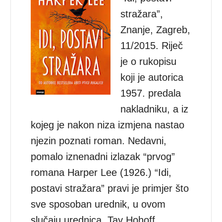
stražara”,
Znanje, Zagreb,
11/2015. Riječ
je o rukopisu
koji je autorica
1957. predala
nakladniku, a iz
kojeg je nakon niza izmjena nastao
njezin poznati roman. Nedavni,
pomalo iznenadni izlazak “prvog”
romana Harper Lee (1926.) “Idi,
postavi stražara” pravi je primjer što
sve sposoban urednik, u ovom
slučaju urednica, Tay Hohoff,