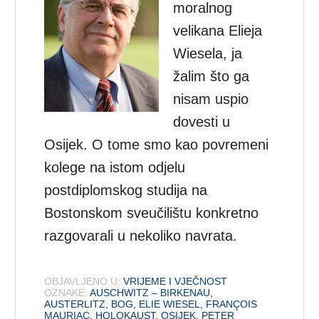
moralnog
velikana Elieja
Wiesela, ja
žalim što ga
nisam uspio
dovesti u
Osijek. O tome smo kao povremeni
kolege na istom odjelu
postdiplomskog studija na
Bostonskom sveučilištu konkretno
razgovarali u nekoliko navrata.
OBJAVLJENO U:
VRIJEME I VJEČNOST
OZNAKE:
AUSCHWITZ – BIRKENAU
,
AUSTERLITZ
,
BOG
,
ELIE WIESEL
,
FRANÇOIS
MAURIAC
,
HOLOKAUST
,
OSIJEK
,
PETER