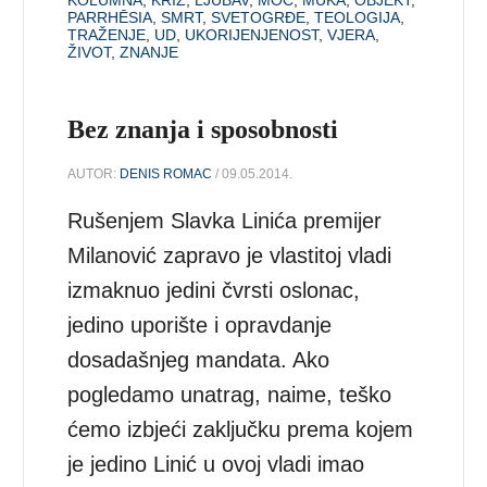
PARRHĒSIA
,
SMRT
,
SVETOGRĐE
,
TEOLOGIJA
,
TRAŽENJE
,
UD
,
UKORIJENJENOST
,
VJERA
,
ŽIVOT
,
ZNANJE
Bez znanja i sposobnosti
AUTOR:
DENIS ROMAC
/ 09.05.2014.
Rušenjem Slavka Linića premijer
Milanović zapravo je vlastitoj vladi
izmaknuo jedini čvrsti oslonac,
jedino uporište i opravdanje
dosadašnjeg mandata. Ako
pogledamo unatrag, naime, teško
ćemo izbjeći zaključku prema kojem
je jedino Linić u ovoj vladi imao