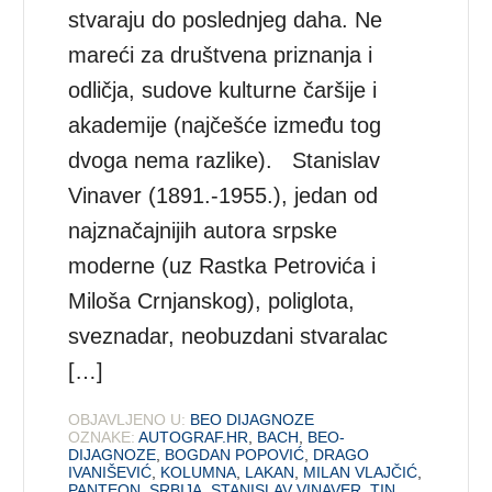
stvaraju do poslednjeg daha. Ne
mareći za društvena priznanja i
odličja, sudove kulturne čaršije i
akademije (najčešće između tog
dvoga nema razlike). Stanislav
Vinaver (1891.-1955.), jedan od
najznačajnijih autora srpske
moderne (uz Rastka Petrovića i
Miloša Crnjanskog), poliglota,
sveznadar, neobuzdani stvaralac
[…]
OBJAVLJENO U:
BEO DIJAGNOZE
OZNAKE:
AUTOGRAF.HR
,
BACH
,
BEO-
DIJAGNOZE
,
BOGDAN POPOVIĆ
,
DRAGO
IVANIŠEVIĆ
,
KOLUMNA
,
LAKAN
,
MILAN VLAJČIĆ
,
PANTEON
,
SRBIJA
,
STANISLAV VINAVER
,
TIN