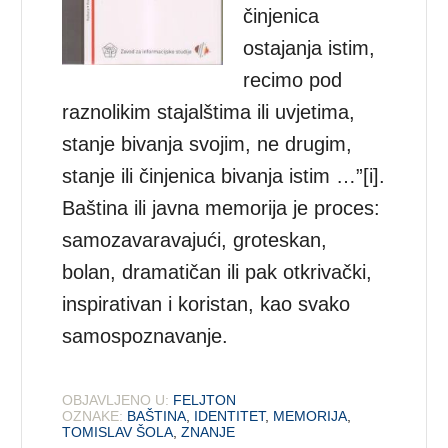
činjenica
ostajanja istim,
recimo pod
raznolikim sta­jalštima ili uvjetima,
stanje bivanja svojim, ne drugim,
stanje ili činjenica bivanja istim …”[i].
Baština ili javna memorija je proces:
samozavaravajući, gro­teskan,
bolan, dramatičan ili pak otkrivački,
inspirativan i koristan, kao svako
samospoznavanje.
OBJAVLJENO U:
FELJTON
OZNAKE:
BAŠTINA
,
IDENTITET
,
MEMORIJA
,
TOMISLAV ŠOLA
,
ZNANJE