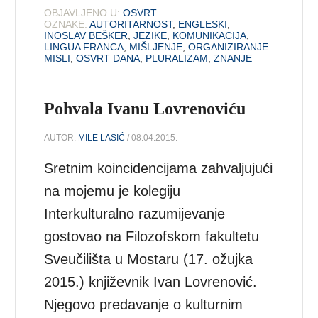
OBJAVLJENO U:
OSVRT
OZNAKE:
AUTORITARNOST
,
ENGLESKI
,
INOSLAV BEŠKER
,
JEZIKE
,
KOMUNIKACIJA
,
LINGUA FRANCA
,
MIŠLJENJE
,
ORGANIZIRANJE
MISLI
,
OSVRT DANA
,
PLURALIZAM
,
ZNANJE
Pohvala Ivanu Lovrenoviću
AUTOR:
MILE LASIĆ
/ 08.04.2015.
Sretnim koincidencijama zahvaljujući
na mojemu je kolegiju
Interkulturalno razumijevanje
gostovao na Filozofskom fakultetu
Sveučilišta u Mostaru (17. ožujka
2015.) književnik Ivan Lovrenović.
Njegovo predavanje o kulturnim