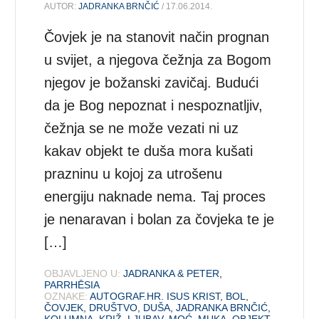
AUTOR:
JADRANKA BRNČIĆ
/ 17.06.2014.
Čovjek je na stanovit način prognan
u svijet, a njegova čežnja za Bogom
njegov je božanski zavičaj. Budući
da je Bog nepoznat i nespoznatljiv,
čežnja se ne može vezati ni uz
kakav objekt te duša mora kušati
prazninu u kojoj za utrošenu
energiju naknade nema. Taj proces
je nenaravan i bolan za čovjeka te je
[…]
OBJAVLJENO U:
JADRANKA & PETER
,
PARRHĒSIA
OZNAKE:
AUTOGRAF.HR. ISUS KRIST
,
BOL
,
ČOVJEK
,
DRUŠTVO
,
DUŠA
,
JADRANKA BRNČIĆ
,
KOLUMNA
,
KRIŽ
,
LJUBAV
,
MOĆ
,
MUKA
,
OBJEKT
,