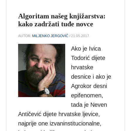
Algoritam našeg knjižarstva:
kako zadržati tuđe novce
AUTOR:
MILJENKO JERGOVIĆ
/ 21.05.2017.
Ako je Ivica
Todorić dijete
hrvatske
desnice i ako je
Agrokor desni
epifenomen,
tada je Neven
Antičević dijete hrvatske ljevice,
najprije one izvaninstitucionalne,