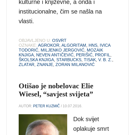
kulturne i književne, a onda i
institucionalne, čim se našla na
vlasti.
OBJAVLJENO U:
OSVRT
OZNAKE:
AGROKOR
,
ALGORITAM
,
HNS
,
IVICA
TODORIĆ
,
MILJENKO JERGOVIĆ
,
MOZAIK
KNJIGA
,
NEVEN ANTIČEVIĆ
,
PERIŠIĆ
,
PROFIL
,
ŠKOLSKA KNJIGA
,
STARBUCKS
,
TISAK
,
V. B. Z.
,
ZLATAR
,
ZNANJE
,
ZORAN MILANOVIĆ
Otišao je nobelovac Elie
Wiesel, “savjest svijeta”
AUTOR:
PETER KUZMIČ
/ 10.07.2016.
Dok svijet
oplakuje smrt