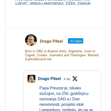
UJEVIĆ
,
VANDA LANDOWSKA
,
ŽIŽEK
,
ZNANJE
Drago Pilsel
Follow
Born in 1962 in Buenos Aires, Argentina. Lives in
Zagreb, Croatia. Journalist and Theologian. Married.
d.pilsel@zamir.net
Drago Pilsel
4 Jul
Papa Prevost je, nikako
slučajno, na 250. godišnjicu
osnivanja SAD-a i Dan
neovisnosti, posjetio otok
Lampedusu, simbolu, jer ga se