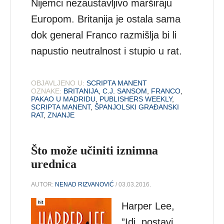
Nijemci nezaustavljivo marširaju
Europom. Britanija je ostala sama
dok general Franco razmišlja bi li
napustio neutralnost i stupio u rat.
OBJAVLJENO U:
SCRIPTA MANENT
OZNAKE:
BRITANIJA
,
C.J. SANSOM
,
FRANCO
,
PAKAO U MADRIDU
,
PUBLISHERS WEEKLY
,
SCRIPTA MANENT
,
ŠPANJOLSKI GRAĐANSKI
RAT
,
ZNANJE
Što može učiniti iznimna
urednica
AUTOR:
NENAD RIZVANOVIĆ
/ 03.03.2016.
Harper Lee,
”Idi, postavi