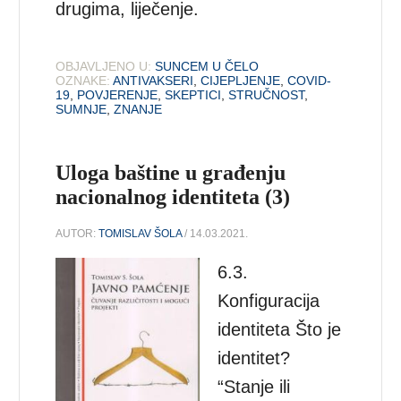
drugima, liječenje.
OBJAVLJENO U:
SUNCEM U ČELO
OZNAKE:
ANTIVAKSERI
,
CIJEPLJENJE
,
COVID-
19
,
POVJERENJE
,
SKEPTICI
,
STRUČNOST
,
SUMNJE
,
ZNANJE
Uloga baštine u građenju
nacionalnog identiteta (3)
AUTOR:
TOMISLAV ŠOLA
/ 14.03.2021.
6.3.
Konfiguracija
identiteta Što je
identitet?
“Stanje ili