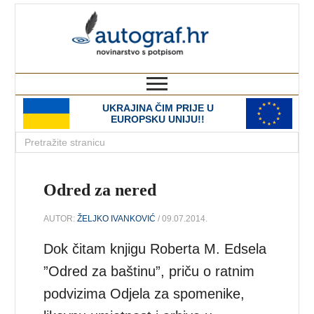
autograf.hr
novinarstvo s potpisom
UKRAJINA ČIM PRIJE U
EUROPSKU UNIJU!!
Odred za nered
AUTOR:
ŽELJKO IVANKOVIĆ
/ 09.07.2014.
Dok čitam knjigu Roberta M. Edsela
”Odred za baštinu”, priču o ratnim
podvizima Odjela za spomenike,