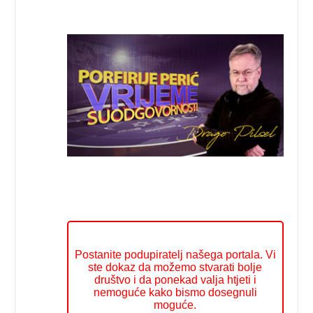
Postanite podupiratelj našega portala. Vi
ste dokaz da možemo stvarati bolje
društvo i da ponekad valja htjeti i
nemoguće kako bismo dosegnuli
moguće.