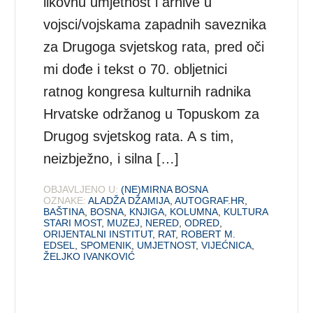
likovnu umjetnost i arhive u
vojsci/vojskama zapadnih saveznika
za Drugoga svjetskog rata, pred oči
mi dođe i tekst o 70. obljetnici
ratnog kongresa kulturnih radnika
Hrvatske održanog u Topuskom za
Drugog svjetskog rata. A s tim,
neizbježno, i silna […]
OBJAVLJENO U:
(NE)MIRNA BOSNA
OZNAKE:
ALADŽA DŽAMIJA
,
AUTOGRAF.HR
,
BAŠTINA
,
BOSNA
,
KNJIGA
,
KOLUMNA
,
KULTURA
STARI MOST
,
MUZEJ
,
NERED
,
ODRED
,
ORIJENTALNI INSTITUT
,
RAT
,
ROBERT M.
EDSEL
,
SPOMENIK
,
UMJETNOST
,
VIJEĆNICA
,
ŽELJKO IVANKOVIĆ