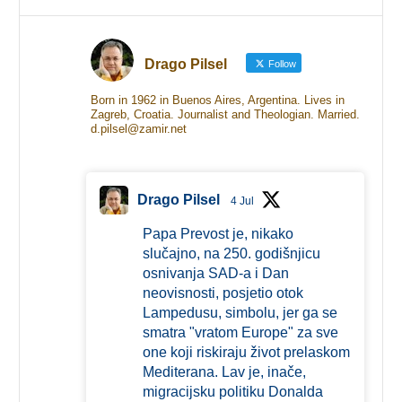
Drago Pilsel
Follow
Born in 1962 in Buenos Aires, Argentina. Lives in
Zagreb, Croatia. Journalist and Theologian. Married.
d.pilsel@zamir.net
Drago Pilsel
4 Jul
Papa Prevost je, nikako
slučajno, na 250. godišnjicu
osnivanja SAD-a i Dan
neovisnosti, posjetio otok
Lampedusu, simbolu, jer ga se
smatra "vratom Europe" za sve
one koji riskiraju život prelaskom
Mediterana. Lav je, inače,
migracijsku politiku Donalda