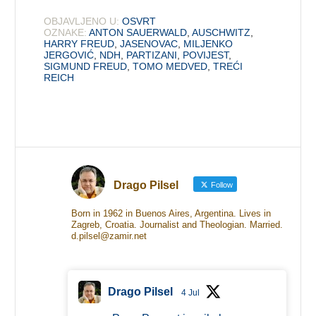
OBJAVLJENO U:
OSVRT
OZNAKE:
ANTON SAUERWALD
,
AUSCHWITZ
,
HARRY FREUD
,
JASENOVAC
,
MILJENKO
JERGOVIĆ
,
NDH
,
PARTIZANI
,
POVIJEST
,
SIGMUND FREUD
,
TOMO MEDVED
,
TREĆI
REICH
Drago Pilsel
Follow
Born in 1962 in Buenos Aires, Argentina. Lives in
Zagreb, Croatia. Journalist and Theologian. Married.
d.pilsel@zamir.net
Drago Pilsel
4 Jul