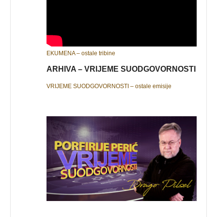
EKUMENA – ostale tribine
ARHIVA – VRIJEME SUODGOVORNOSTI
VRIJEME SUODGOVORNOSTI – ostale emisije