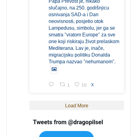
Papa Prevost je, nikako
slučajno, na 250. godišnjicu
osnivanja SAD-a i Dan
neovisnosti, posjetio otok
Lampedusu, simbolu, jer ga se
smatra "vratom Europe" za sve
one koji riskiraju život prelaskom
Mediterana. Lav je, inače,
migracijsku politiku Donalda
Trumpa nazvao "nehumanom".
1
10
X
Load More