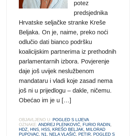
potez
predsjednika
Hrvatske seljačke stranke Kreše
Beljaka. On je, naime, preko noći
odlučio dati bianco podršku
koalicijskim partnerima iz prethodnih
parlamentarnih izbora. Povjerenje
daje još uvijek neslužbenom
mandataru i vladi koje zasad nema
još ni u prijedlogu – dakle, ničemu.
Obećao im je u […]
OBJAVLJENO U:
POGLED S LIJEVA
OZNAKE:
ANDREJ PLENKOVIĆ
,
FURIO RADIN
,
HDZ
,
HNS
,
HSS
,
KREŠO BELJAK
,
MILORAD
PUPOVAC
,
N1
,
NELA VLAŠIĆ
,
PETIR
,
POGLED S