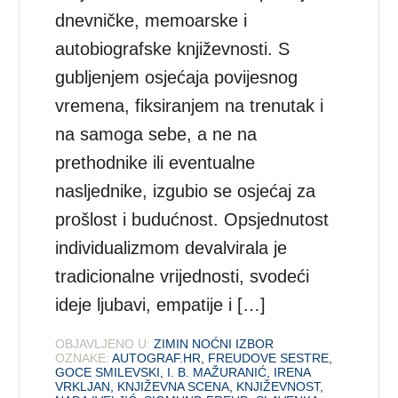
dnevničke, memoarske i
autobiografske književnosti. S
gubljenjem osjećaja povijesnog
vremena, fiksiranjem na trenutak i
na samoga sebe, a ne na
prethodnike ili eventualne
nasljednike, izgubio se osjećaj za
prošlost i budućnost. Opsjednutost
individualizmom devalvirala je
tradicionalne vrijednosti, svodeći
ideje ljubavi, empatije i […]
OBJAVLJENO U:
ZIMIN NOĆNI IZBOR
OZNAKE:
AUTOGRAF.HR
,
FREUDOVE SESTRE
,
GOCE SMILEVSKI
,
I. B. MAŽURANIĆ
,
IRENA
VRKLJAN
,
KNJIŽEVNA SCENA
,
KNJIŽEVNOST
,