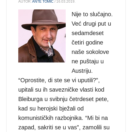
AUTOR:
ANTE TOMIĆ
/ 16.03.2019.
Nije to slučajno.
Već drugi put u
sedamdeset
četiri godine
naše sokolove
ne puštaju u
Austriju.
“Oprostite, di ste se vi uputili?”,
upitali su ih savezničke vlasti kod
Bleiburga u svibnju četrdeset pete,
kad su herojski bježali od
komunističkih razbojnika. “Mi bi na
zapad, sakriti se u vas”, zamolili su