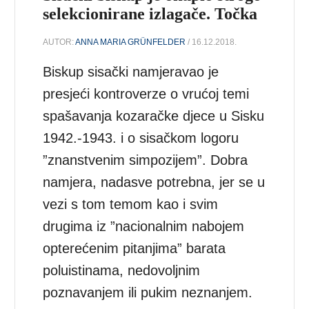
selekcionirane izlagače. Točka
AUTOR:
ANNA MARIA GRÜNFELDER
/ 16.12.2018.
Biskup sisački namjeravao je
presjeći kontroverze o vrućoj temi
spašavanja kozaračke djece u Sisku
1942.-1943. i o sisačkom logoru
”znanstvenim simpozijem”. Dobra
namjera, nadasve potrebna, jer se u
vezi s tom temom kao i svim
drugima iz ”nacionalnim nabojem
opterećenim pitanjima” barata
poluistinama, nedovoljnim
poznavanjem ili pukim neznanjem.