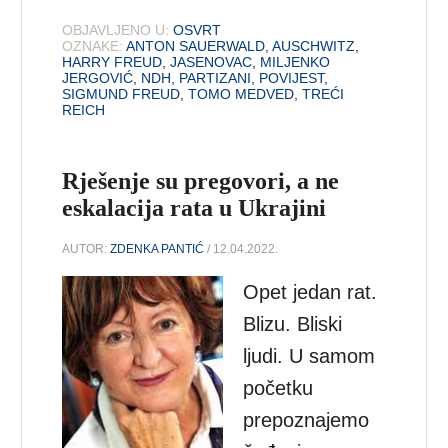
OBJAVLJENO U:
OSVRT
OZNAKE:
ANTON SAUERWALD
,
AUSCHWITZ
,
HARRY FREUD
,
JASENOVAC
,
MILJENKO
JERGOVIĆ
,
NDH
,
PARTIZANI
,
POVIJEST
,
SIGMUND FREUD
,
TOMO MEDVED
,
TREĆI
REICH
Rješenje su pregovori, a ne
eskalacija rata u Ukrajini
AUTOR:
ZDENKA PANTIĆ
/ 12.04.2022.
Opet jedan rat.
Blizu. Bliski
ljudi. U samom
početku
prepoznajemo