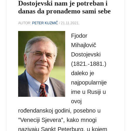
Dostojevski nam je potreban i
danas da pronađemo sami sebe
AUTOR:
PETER KUZMIČ
/ 21.11.2021.
Fjodor
Mihajlovič
Dostojevski
(1821.-1881.)
daleko je
najpopularnije
ime u Rusiji u
ovoj
rođendanskoj godini, posebno u
”Veneciji Sjevera”, kako mnogi
nazivaju Sankt Peterburg, u kojem