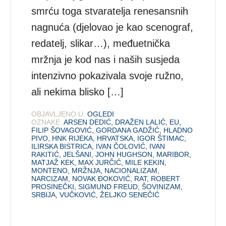
smrću toga stvaratelja renesansnih
nagnuća (djelovao je kao scenograf,
redatelj, slikar…), međuetnička
mržnja je kod nas i naših susjeda
intenzivno pokazivala svoje ružno,
ali nekima blisko […]
OBJAVLJENO U:
OGLEDI
OZNAKE:
ARSEN DEDIĆ
,
DRAŽEN LALIĆ
,
EU
,
FILIP ŠOVAGOVIĆ
,
GORDANA GADŽIĆ
,
HLADNO
PIVO
,
HNK RIJEKA
,
HRVATSKA
,
IGOR ŠTIMAC
,
ILIRSKA BISTRICA
,
IVAN ČOLOVIĆ
,
IVAN
RAKITIĆ
,
JELŠANI
,
JOHN HUGHSON
,
MARIBOR
,
MATJAŽ KEK
,
MAX JURČIĆ
,
MILE KEKIN
,
MONTENO
,
MRŽNJA
,
NACIONALIZAM
,
NARCIZAM
,
NOVAK ĐOKOVIĆ
,
RAT
,
ROBERT
PROSINEČKI
,
SIGMUND FREUD
,
ŠOVINIZAM
,
SRBIJA
,
VUČKOVIĆ
,
ŽELJKO SENEČIĆ