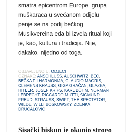
smatra epicentrom Europe, grupa
muškaraca u svečanom odijelu
penje se na podij bečkog
Musikvereina eda bi izvela ritual koji
je, kao, kultura i tradicija. Nije,
dakako, nijedno od toga.
OBJAVLJENO U:
ODJECI
OZNAKE:
ANSCHLUSS
,
AUSCHWITZ
,
BEČ
,
BEČKA FILHARMONIJA
,
CLAUDIO MAGRIS
,
CLEMENS KRAUSS
,
GIGA GRAČAN
,
GLAZBA
,
HITLER
,
JOSEF KRIPS
,
KARL BÖHM
,
NORMAN
LEBRECHT
,
RICCARDO MUTTI
,
SIGMUND
FREUD
,
STRAUSS
,
SWIFT
,
THE SPECTATOR
,
WILDE
,
WILLI BOSKOWSKY
,
ZDENKA
DRUCALOVIĆ
Sisački biskup je okupio strogo