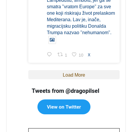
Lampedusu, simbolu, jer ga se
smatra "vratom Europe" za sve
one koji riskiraju život prelaskom
Mediterana. Lav je, inače,
migracijsku politiku Donalda
Trumpa nazvao "nehumanom".
1
10
X
Load More