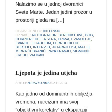
Nalazimo se u jednoj dvoranici
Svete Marte. Jedan jedini prozor u
prostoriji gleda na […]
OBJAVLJENO U:
INTERVJU
OZNAKE:
AUTOGRAF.HR
,
BENEDIKT XVI.
,
BOG
,
CORRIERE DELLA SERA
,
CRKVA
,
EVANĐELJE
,
EVANGELII GAUDIUM
,
FERRUCCIO DE
BORTOLI
,
INTERVJU
,
JUTARNJI LIST
,
MATEJ
,
MIRNA ČUBRANIĆ
,
PAPA FRANJO
,
SIGMUND
FREUD
,
VATIKAN
Ljepota je jedina utjeha
AUTOR:
ZDRAVKO ZIMA
/ 02.11.2013.
Kao jedno od dominantnih obilježja
vremena, narcizam ima svoj
”objektivni korelativ” u ekspanziji