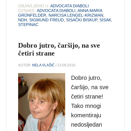
OBJAVLJENO U:
ADVOCATA DIABOLI
OZNAKE:
ADVOCATA DIABOLI
,
ANNA MARIA
GRÜNFELDER
,
NARCISA LENGEL-KRIZMAN
,
NDH
,
SIGMUND FREUD
,
SISAČKI BISKUP
,
SISAK
,
STEPINAC
Dobro jutro, čaršijo, na sve
četiri strane
AUTOR:
NELA VLAŠIĆ
/ 23.09.2016.
Dobro jutro,
čaršijo, na sve
četiri strane!
Tako mnogi
komentiraju
nedosljedan