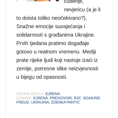
čuđenje,
nevjericu (a je li
to doista toliko neočekivano?).
Snažne emocije suosjećanja i
solidarnosti s građanima Ukrajine.
Prvih tjedana pratimo događaje
gotovo u realnom vremenu. Mediji
prate rijeke ljudi koji nastoje izaći iz
zemlje, potresne slike neizvjesnosti
u bijegu od opasnosti.
OBJAVLJENO U:
EJRENA
OZNAKE:
EJRENA
,
PREGOVORI
,
RAT
,
SIGMUND
FREUD
,
UKRAJINA
,
ZDENKA PANTIĆ