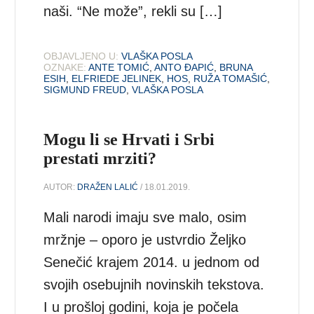
naši. “Ne može”, rekli su […]
OBJAVLJENO U:
VLAŠKA POSLA
OZNAKE:
ANTE TOMIĆ
,
ANTO ĐAPIĆ
,
BRUNA
ESIH
,
ELFRIEDE JELINEK
,
HOS
,
RUŽA TOMAŠIĆ
,
SIGMUND FREUD
,
VLAŠKA POSLA
Mogu li se Hrvati i Srbi
prestati mrziti?
AUTOR:
DRAŽEN LALIĆ
/ 18.01.2019.
Mali narodi imaju sve malo, osim
mržnje – oporo je ustvrdio Željko
Senečić krajem 2014. u jednom od
svojih osebujnih novinskih tekstova.
I u prošloj godini, koja je počela