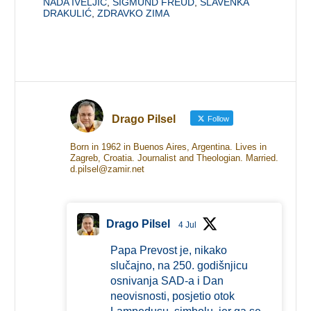
NADA IVELJIĆ
,
SIGMUND FREUD
,
SLAVENKA
DRAKULIĆ
,
ZDRAVKO ZIMA
Drago Pilsel
Follow
Born in 1962 in Buenos Aires, Argentina. Lives in
Zagreb, Croatia. Journalist and Theologian. Married.
d.pilsel@zamir.net
Drago Pilsel
4 Jul
Papa Prevost je, nikako
slučajno, na 250. godišnjicu
osnivanja SAD-a i Dan
neovisnosti, posjetio otok