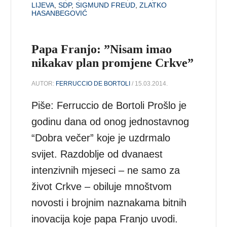
LIJEVA
,
SDP
,
SIGMUND FREUD
,
ZLATKO
HASANBEGOVIĆ
Papa Franjo: ”Nisam imao
nikakav plan promjene Crkve”
AUTOR:
FERRUCCIO DE BORTOLI
/ 15.03.2014.
Piše: Ferruccio de Bortoli Prošlo je
godinu dana od onog jednostavnog
“Dobra večer” koje je uzdrmalo
svijet. Razdoblje od dvanaest
intenzivnih mjeseci – ne samo za
život Crkve – obiluje mnoštvom
novosti i brojnim naznakama bitnih
inovacija koje papa Franjo uvodi.