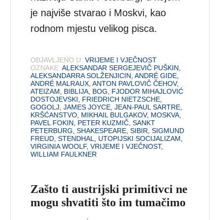
je najviše stvarao i Moskvi, kao
rodnom mjestu velikog pisca.
OBJAVLJENO U:
VRIJEME I VJEČNOST
OZNAKE:
ALEKSANDAR SERGEJEVIČ PUŠKIN
,
ALEKSANDARRA SOLŽENJICIN
,
ANDRÉ GIDE
,
ANDRÉ MALRAUX
,
ANTON PAVLOVIČ ČEHOV
,
ATEIZAM
,
BIBLIJA
,
BOG
,
FJODOR MIHAJLOVIĆ
DOSTOJEVSKI
,
FRIEDRICH NIETZSCHE
,
GOGOLJ
,
JAMES JOYCE
,
JEAN-PAUL SARTRE
,
KRŠĆANSTVO
,
MIKHAIL BULGAKOV
,
MOSKVA
,
PAVEL FOKIN
,
PETER KUZMIČ
,
SANKT
PETERBURG
,
SHAKESPEARE
,
SIBIR
,
SIGMUND
FREUD
,
STENDHAL
,
UTOPIJSKI SOCIJALIZAM
,
VIRGINIA WOOLF
,
VRIJEME I VJEČNOST
,
WILLIAM FAULKNER
Zašto ti austrijski primitivci ne
mogu shvatiti što im tumačimo