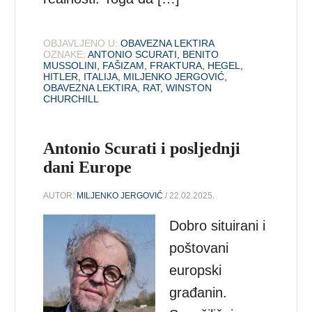
OBJAVLJENO U:
OBAVEZNA LEKTIRA
OZNAKE:
ANTONIO SCURATI
,
BENITO
MUSSOLINI
,
FAŠIZAM
,
FRAKTURA
,
HEGEL
,
HITLER
,
ITALIJA
,
MILJENKO JERGOVIĆ
,
OBAVEZNA LEKTIRA
,
RAT
,
WINSTON
CHURCHILL
Antonio Scurati i posljednji
dani Europe
AUTOR:
MILJENKO JERGOVIĆ
/ 22.02.2025.
Dobro situirani i
poštovani
europski
građanin.