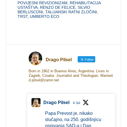
POVIJESNI REVIZIONIZAM
,
REHABILITACIJA
USTAŠTVA
,
RENZO DE FELICE
,
SILVIO
BERLUSCONI
,
TALIJANSKI RATNI ZLOČINI
,
TRST
,
UMBERTO ECO
Drago Pilsel
Follow
Born in 1962 in Buenos Aires, Argentina. Lives in
Zagreb, Croatia. Journalist and Theologian. Married.
d.pilsel@zamir.net
Drago Pilsel
4 Jul
Papa Prevost je, nikako
slučajno, na 250. godišnjicu
osnivanja SAD-a i Dan