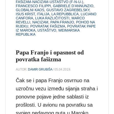
FAŠIZAM-NACIZAM-USTAŠTVO (F-N-U-)
,
FRANCESCO FILIPPI
,
GABRIELE D'ANNUNZIO
,
GLOBALNI KAOS
,
GUSTAVO ZAGREBELSKY
,
ISUS KRIST
,
ITALIJA
,
LA REPUBBLICA
,
LUCIANO
CANFORA
,
LUKA RAZLIČITOSTI
,
MARCO
REVELLI
,
NACIZAM
,
PAPA FRANJO
,
POHOD NA
RIJEKU
,
POVRATAK FAŠIZMA
,
POVRATAK PAPE
IZ MAROKA
,
USTAŠTVO
,
WEIMARSKA
REPUBLIKA
Papa Franjo i opasnost od
povratka fašizma
AUTOR:
DAMIR GRUBIŠA
/ 05.04.2019.
Čak se i papa Franjo osvrnuo na
uzročnu vezu između sijanja straha i
ponovne pojave jedne sablasti iz
prošlosti. U avionu na povratku sa
svojeg nedavnog puta u Maroko