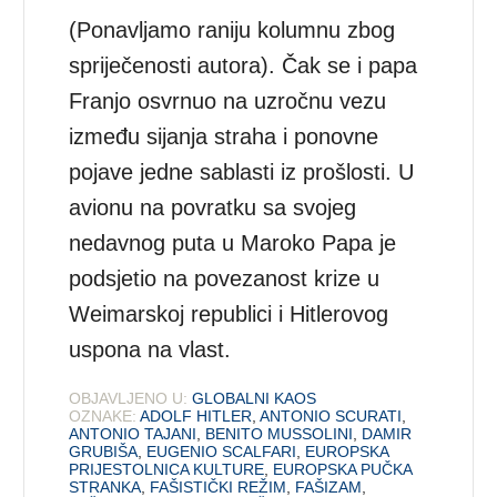
(Ponavljamo raniju kolumnu zbog
spriječenosti autora). Čak se i papa
Franjo osvrnuo na uzročnu vezu
između sijanja straha i ponovne
pojave jedne sablasti iz prošlosti. U
avionu na povratku sa svojeg
nedavnog puta u Maroko Papa je
podsjetio na povezanost krize u
Weimarskoj republici i Hitlerovog
uspona na vlast.
OBJAVLJENO U:
GLOBALNI KAOS
OZNAKE:
ADOLF HITLER
,
ANTONIO SCURATI
,
ANTONIO TAJANI
,
BENITO MUSSOLINI
,
DAMIR
GRUBIŠA
,
EUGENIO SCALFARI
,
EUROPSKA
PRIJESTOLNICA KULTURE
,
EUROPSKA PUČKA
STRANKA
,
FAŠISTIČKI REŽIM
,
FAŠIZAM
,