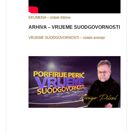
EKUMENA – ostale tribine
ARHIVA – VRIJEME SUODGOVORNOSTI
VRIJEME SUODGOVORNOSTI – ostale emisije