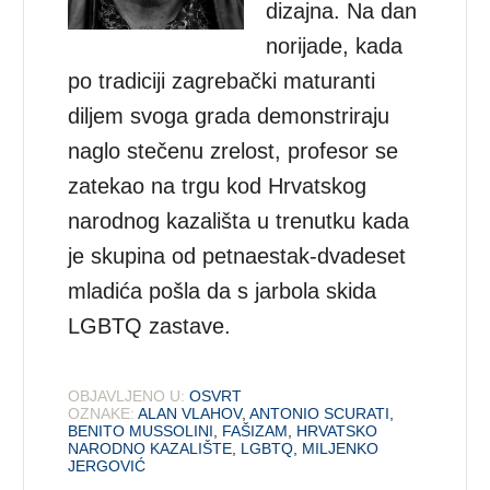
dizajna. Na dan
norijade, kada
po tradiciji zagrebački maturanti
diljem svoga grada demonstriraju
naglo stečenu zrelost, profesor se
zatekao na trgu kod Hrvatskog
narodnog kazališta u trenutku kada
je skupina od petnaestak-dvadeset
mladića pošla da s jarbola skida
LGBTQ zastave.
OBJAVLJENO U:
OSVRT
OZNAKE:
ALAN VLAHOV
,
ANTONIO SCURATI
,
BENITO MUSSOLINI
,
FAŠIZAM
,
HRVATSKO
NARODNO KAZALIŠTE
,
LGBTQ
,
MILJENKO
JERGOVIĆ