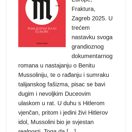
Fraktura,
Zagreb 2025. U
trećem
nastavku svoga
grandioznog
dokumentarnog
romana u nastajanju o Benitu
Mussoliniju, te o rađanju i sumraku
talijanskog fašizma, pisac se bavi
dugim i nevoljkim Duceovim
ulaskom u rat. U duhu s Hitlerom
vjenčan, pritom i jedini živi Hitlerov
idol, Mussolini bio je svjestan
realnosti. Toga da […]