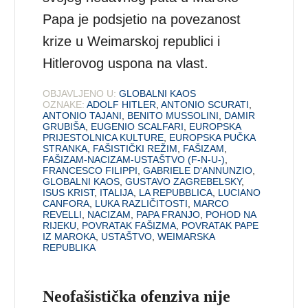
Papa je podsjetio na povezanost
krize u Weimarskoj republici i
Hitlerovog uspona na vlast.
OBJAVLJENO U:
GLOBALNI KAOS
OZNAKE:
ADOLF HITLER
,
ANTONIO SCURATI
,
ANTONIO TAJANI
,
BENITO MUSSOLINI
,
DAMIR
GRUBIŠA
,
EUGENIO SCALFARI
,
EUROPSKA
PRIJESTOLNICA KULTURE
,
EUROPSKA PUČKA
STRANKA
,
FAŠISTIČKI REŽIM
,
FAŠIZAM
,
FAŠIZAM-NACIZAM-USTAŠTVO (F-N-U-)
,
FRANCESCO FILIPPI
,
GABRIELE D'ANNUNZIO
,
GLOBALNI KAOS
,
GUSTAVO ZAGREBELSKY
,
ISUS KRIST
,
ITALIJA
,
LA REPUBBLICA
,
LUCIANO
CANFORA
,
LUKA RAZLIČITOSTI
,
MARCO
REVELLI
,
NACIZAM
,
PAPA FRANJO
,
POHOD NA
RIJEKU
,
POVRATAK FAŠIZMA
,
POVRATAK PAPE
IZ MAROKA
,
USTAŠTVO
,
WEIMARSKA
REPUBLIKA
Neofašistička ofenziva nije