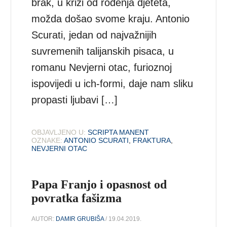
brak, u krizi od rođenja djeteta,
možda došao svome kraju. Antonio
Scurati, jedan od najvažnijih
suvremenih talijanskih pisaca, u
romanu Nevjerni otac, furioznoj
ispovijedi u ich-formi, daje nam sliku
propasti ljubavi […]
OBJAVLJENO U:
SCRIPTA MANENT
OZNAKE:
ANTONIO SCURATI
,
FRAKTURA
,
NEVJERNI OTAC
Papa Franjo i opasnost od
povratka fašizma
AUTOR:
DAMIR GRUBIŠA
/ 19.04.2019.