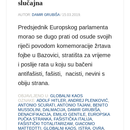
slučajna
AUTOR:
DAMIR GRUBIŠA
/ 15.03.2019.
Predsjednik Europskog parlamenta
morao se dugo prati od osude svojih
riječi povodom komemoracije žrtava
fojbe u Bazovici, stratišta za vrijeme
i poslije rata u koju su bačeni
antifašisti, fašisti, nacisti, nevini s
obiju strana.
OBJAVLJENO U:
GLOBALNI KAOS
OZNAKE:
ADOLF HITLER
,
ANDREJ PLENKOVIĆ
,
ANTONIO SCURATI
,
ANTONIO TAJANI
,
BENITO
MUSSOLINI
,
DALMACIJA
,
DAMIR GRUBIŠA
,
DENACIFIKACIJA
,
EMILIO GENTILE
,
EUROPSKA
PUČKA STRANKA
,
FAŠISTIČKA ITALIJA
,
FAŠISTIČKI TOTALITARIZAM
,
GIACOMO
MATTEOTTI
,
GLOBALNI KAOS
,
ISTRA
,
OVRA
,