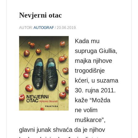
Nevjerni otac
AUTOR:
AUTOGRAF
/ 20.06.2019.
Kada mu
supruga Giullia,
majka njihove
trogodišnje
kćeri, u suzama
30. rujna 2011.
kaže “Možda
ne volim
muškarce”,
glavni junak shvaća da je njihov