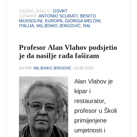
OBJAVLJENO U:
OSVRT
OZNAKE:
ANTONIO SCURATI
,
BENITO
MUSSOLINI
,
EUROPA
,
GIORGIA MELONI
,
ITALIJA
,
MILJENKO JERGOVIĆ
,
RAI
Profesor Alan Vlahov podsjetio
je da nasilje rađa fašizam
AUTOR:
MILJENKO JERGOVIĆ
/ 10.06.2023.
Alan Vlahov je
kipar i
restaurator,
profesor u Školi
primijenjene
umjetnosti i