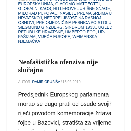
EUROPSKA UNIJA
,
GIACOMO MATTEOTTI
,
GLOBALNI KAOS
,
HITLEROVE JURIŠNE SNAGE
,
MILORAD PUPOVAC
,
NASILJE PREMA SRBIMA U
HRVATSKOJ
,
NETRPELJIVOST NA RASNOJ
OSNOVI
,
PREDSJEDNIČINA PESNICA PO STOLU
,
SIEGMUND GINZBERG
,
SINDROM 1933.
,
UGLED
REPUBLIKE HRVATSKE
,
UMBERTO ECO
,
UR-
FAŠIZAM
,
VIJEĆE EUROPE
,
WEIMARSKA
NJEMAČKA
Neofašistička ofenziva nije
slučajna
AUTOR:
DAMIR GRUBIŠA
/ 15.03.2019.
Predsjednik Europskog parlamenta
morao se dugo prati od osude svojih
riječi povodom komemoracije žrtava
fojbe u Bazovici, stratišta za vrijeme