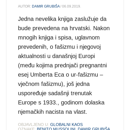
AUTOR:
DAMIR GRUBIŠA
/ 06.09.2019.
Jedna nevelika knjiga zaslužuje da
bude prevedena na hrvatski. Nakon
mnogih knjiga i spisa, uglavnom
prevedenih, o fašizmu i njegovoj
aktualnosti u današnjoj Europi
(među kojima prednjači pregnantni
esej Umberta Eca o ur-fašizmu –
vječnom fašizmu), još jedna
uspoređuje sadašnji trenutak
Europe s 1933., godinom dolaska
njemačkih nacista na vlast.
OBJAVLJENO U:
GLOBALNI KAOS
OZNAKE:
BENITO MUSSOLINI
,
DAMIR GRUBIŠA
,