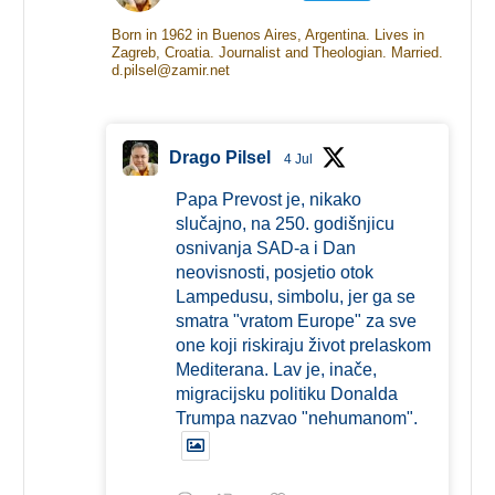
Born in 1962 in Buenos Aires, Argentina. Lives in
Zagreb, Croatia. Journalist and Theologian. Married.
d.pilsel@zamir.net
Drago Pilsel
4 Jul
Papa Prevost je, nikako
slučajno, na 250. godišnjicu
osnivanja SAD-a i Dan
neovisnosti, posjetio otok
Lampedusu, simbolu, jer ga se
smatra "vratom Europe" za sve
one koji riskiraju život prelaskom
Mediterana. Lav je, inače,
migracijsku politiku Donalda
Trumpa nazvao "nehumanom".