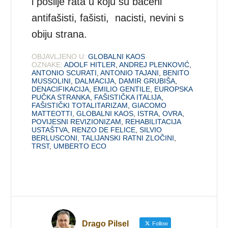
i poslije rata u koju su bačeni
antifašisti, fašisti, nacisti, nevini s
obiju strana.
OBJAVLJENO U:
GLOBALNI KAOS
OZNAKE:
ADOLF HITLER
,
ANDREJ PLENKOVIĆ
,
ANTONIO SCURATI
,
ANTONIO TAJANI
,
BENITO
MUSSOLINI
,
DALMACIJA
,
DAMIR GRUBIŠA
,
DENACIFIKACIJA
,
EMILIO GENTILE
,
EUROPSKA
PUČKA STRANKA
,
FAŠISTIČKA ITALIJA
,
FAŠISTIČKI TOTALITARIZAM
,
GIACOMO
MATTEOTTI
,
GLOBALNI KAOS
,
ISTRA
,
OVRA
,
POVIJESNI REVIZIONIZAM
,
REHABILITACIJA
USTAŠTVA
,
RENZO DE FELICE
,
SILVIO
BERLUSCONI
,
TALIJANSKI RATNI ZLOČINI
,
TRST
,
UMBERTO ECO
Drago Pilsel
Follow