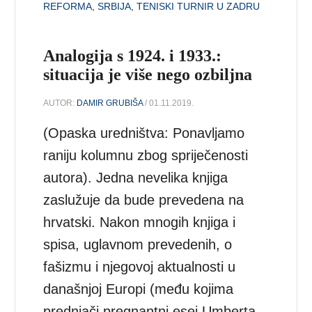
REFORMA
,
SRBIJA
,
TENISKI TURNIR U ZADRU
Analogija s 1924. i 1933.:
situacija je više nego ozbiljna
AUTOR:
DAMIR GRUBIŠA
/ 01.11.2019.
(Opaska uredništva: Ponavljamo
raniju kolumnu zbog spriječenosti
autora). Jedna nevelika knjiga
zaslužuje da bude prevedena na
hrvatski. Nakon mnogih knjiga i
spisa, uglavnom prevedenih, o
fašizmu i njegovoj aktualnosti u
današnjoj Europi (među kojima
prednjači pregnantni esej Umberta