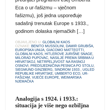
Eca o ur-fašizmu – vječnom
fašizmu), još jedna uspoređuje
sadašnji trenutak Europe s 1933.,
godinom dolaska njemačkih […]
OBJAVLJENO U:
GLOBALNI KAOS
OZNAKE:
BENITO MUSSOLINI
,
DAMIR GRUBIŠA
,
EUROPSKA UNIJA
,
GIACOMO MATTEOTTI
,
GLOBALNI KAOS
,
HITLEROVE JURIŠNE SNAGE
,
MILORAD PUPOVAC
,
NASILJE PREMA SRBIMA U
HRVATSKOJ
,
NETRPELJIVOST NA RASNOJ
OSNOVI
,
PREDSJEDNIČINA PESNICA PO STOLU
,
SIEGMUND GINZBERG
,
SINDROM 1933.
,
UGLED
REPUBLIKE HRVATSKE
,
UMBERTO ECO
,
UR-
FAŠIZAM
,
VIJEĆE EUROPE
,
WEIMARSKA
NJEMAČKA
Analogija s 1924. i 1933.:
situacija je više nego ozbiljna