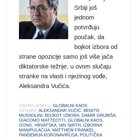
Srbiji još
jednom
potvrđuju
poučak, da
bojkot izbora od
strane opozicije samo još više jača
diktatorske težnje, u ovom slučaju
stranke na vlasti i njezinog vođe,
Aleksandra Vučića.
OBJAVLJENO U:
GLOBALNI KAOS
OZNAKE:
ALEKSANDAR VUČIĆ
,
BENITO
MUSSOLINI
,
BOJKOT IZBORA
,
DAMIR GRUBIŠA
,
GIACOMO MATTEOTTI
,
GLOBALNI KAOS
,
GONG
,
HRVATSKA
,
IAN SMITH
,
IZBORNA
MANIPULACIJA
,
MATTHEW FRANKEL
,
PANDEMIJA KORONAVIRUSA
,
POLITIČKA