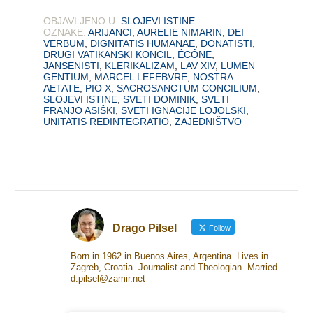
OBJAVLJENO U:
SLOJEVI ISTINE
OZNAKE:
ARIJANCI
,
AURELIE NIMARIN
,
DEI
VERBUM
,
DIGNITATIS HUMANAE
,
DONATISTI
,
DRUGI VATIKANSKI KONCIL
,
ÉCÔNE
,
JANSENISTI
,
KLERIKALIZAM
,
LAV XIV
,
LUMEN
GENTIUM
,
MARCEL LEFEBVRE
,
NOSTRA
AETATE
,
PIO X
,
SACROSANCTUM CONCILIUM
,
SLOJEVI ISTINE
,
SVETI DOMINIK
,
SVETI
FRANJO ASIŠKI
,
SVETI IGNACIJE LOJOLSKI
,
UNITATIS REDINTEGRATIO
,
ZAJEDNIŠTVO
Drago Pilsel
Follow
Born in 1962 in Buenos Aires, Argentina. Lives in
Zagreb, Croatia. Journalist and Theologian. Married.
d.pilsel@zamir.net