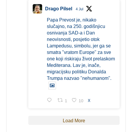
Drago Pilsel
4 Jul
Papa Prevost je, nikako
slučajno, na 250. godišnjicu
osnivanja SAD-a i Dan
neovisnosti, posjetio otok
Lampedusu, simbolu, jer ga se
smatra "vratom Europe" za sve
one koji riskiraju život prelaskom
Mediterana. Lav je, inače,
migracijsku politiku Donalda
Trumpa nazvao "nehumanom".
1
10
X
Load More