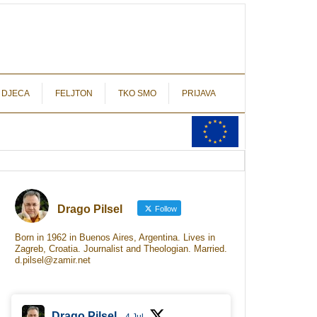
autograf.hr
novinarstvo s potpisom
 DJECA
FELJTON
TKO SMO
PRIJAVA
Drago Pilsel
Follow
Born in 1962 in Buenos Aires, Argentina. Lives in
Zagreb, Croatia. Journalist and Theologian. Married.
d.pilsel@zamir.net
Drago Pilsel