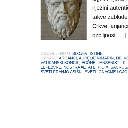
njezini autent
takve zablude.
Crkve, arijanci
ozbiljnost […]
OBJAVLJENO U:
SLOJEVI ISTINE
OZNAKE:
ARIJANCI
,
AURELIE NIMARIN
,
DEI 
VATIKANSKI KONCIL
,
ÉCÔNE
,
JANSENISTI
,
KL
LEFEBVRE
,
NOSTRA AETATE
,
PIO X
,
SACROS
SVETI FRANJO ASIŠKI
,
SVETI IGNACIJE LOJO