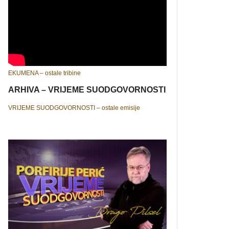
EKUMENA – ostale tribine
ARHIVA – VRIJEME SUODGOVORNOSTI
VRIJEME SUODGOVORNOSTI – ostale emisije