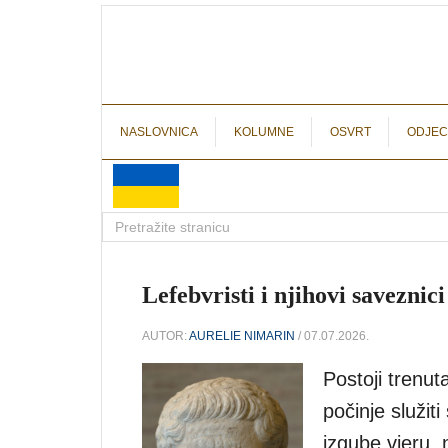
NASLOVNICA
KOLUMNE
OSVRT
ODJEC
Lefebvristi i njihovi saveznic
AUTOR:
AURELIE NIMARIN
/ 07.07.2026.
Postoji trenut
počinje služit
izgube vjeru, 