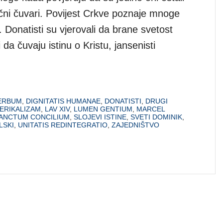
ični čuvari. Povijest Crkve poznaje mnoge
 Donatisti su vjerovali da brane svetost
 da čuvaju istinu o Kristu, jansenisti
VERBUM
,
DIGNITATIS HUMANAE
,
DONATISTI
,
DRUGI
ERIKALIZAM
,
LAV XIV
,
LUMEN GENTIUM
,
MARCEL
ANCTUM CONCILIUM
,
SLOJEVI ISTINE
,
SVETI DOMINIK
,
LSKI
,
UNITATIS REDINTEGRATIO
,
ZAJEDNIŠTVO