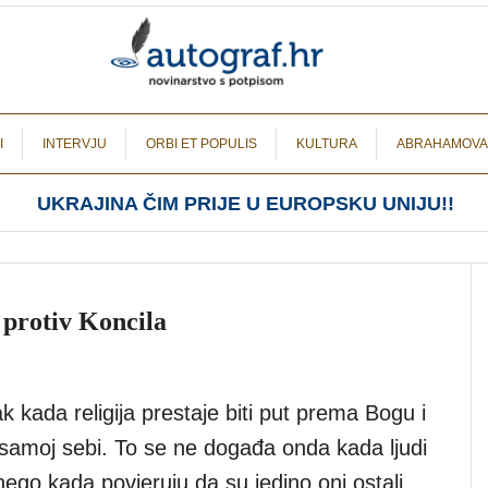
I
INTERVJU
ORBI ET POPULIS
KULTURA
ABRAHAMOVA
UKRAJINA ČIM PRIJE U EUROPSKU UNIJU!!
i protiv Koncila
ak kada religija prestaje biti put prema Bogu i
i samoj sebi. To se ne događa onda kada ljudi
nego kada povjeruju da su jedino oni ostali