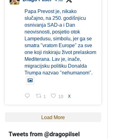
4 Jul
Papa Prevost je, nikako
slučajno, na 250. godišnjicu
osnivanja SAD-a i Dan
neovisnosti, posjetio otok
Lampedusu, simbolu, jer ga se
smatra "vratom Europe" za sve
one koji riskiraju život prelaskom
Mediterana. Lav je, inače,
migracijsku politiku Donalda
Trumpa nazvao "nehumanom".
1
10
X
Load More