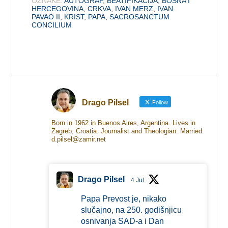
OZNAKE:
AUTOGRAF
,
BEATIFIKACIJA
,
BOSNA I
HERCEGOVINA
,
CRKVA
,
IVAN MERZ
,
IVAN
PAVAO II
,
KRIST
,
PAPA
,
SACROSANCTUM
CONCILIUM
Drago Pilsel
Follow
Born in 1962 in Buenos Aires, Argentina. Lives in
Zagreb, Croatia. Journalist and Theologian. Married.
d.pilsel@zamir.net
Drago Pilsel
4 Jul
Papa Prevost je, nikako
slučajno, na 250. godišnjicu
osnivanja SAD-a i Dan