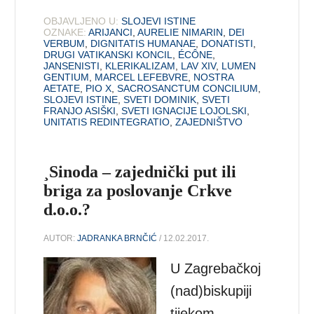
OBJAVLJENO U:
SLOJEVI ISTINE
OZNAKE:
ARIJANCI
,
AURELIE NIMARIN
,
DEI
VERBUM
,
DIGNITATIS HUMANAE
,
DONATISTI
,
DRUGI VATIKANSKI KONCIL
,
ÉCÔNE
,
JANSENISTI
,
KLERIKALIZAM
,
LAV XIV
,
LUMEN
GENTIUM
,
MARCEL LEFEBVRE
,
NOSTRA
AETATE
,
PIO X
,
SACROSANCTUM CONCILIUM
,
SLOJEVI ISTINE
,
SVETI DOMINIK
,
SVETI
FRANJO ASIŠKI
,
SVETI IGNACIJE LOJOLSKI
,
UNITATIS REDINTEGRATIO
,
ZAJEDNIŠTVO
¸Sinoda – zajednički put ili
briga za poslovanje Crkve
d.o.o.?
AUTOR:
JADRANKA BRNČIĆ
/ 12.02.2017.
U Zagrebačkoj
(nad)biskupiji
tijekom