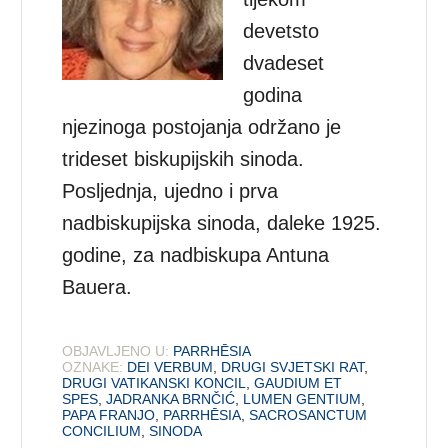
devetsto
dvadeset
godina
njezinoga postojanja održano je
trideset biskupijskih sinoda.
Posljednja, ujedno i prva
nadbiskupijska sinoda, daleke 1925.
godine, za nadbiskupa Antuna
Bauera.
OBJAVLJENO U:
PARRHĒSIA
OZNAKE:
DEI VERBUM
,
DRUGI SVJETSKI RAT
,
DRUGI VATIKANSKI KONCIL
,
GAUDIUM ET
SPES
,
JADRANKA BRNČIĆ
,
LUMEN GENTIUM
,
PAPA FRANJO
,
PARRHĒSIA
,
SACROSANCTUM
CONCILIUM
,
SINODA