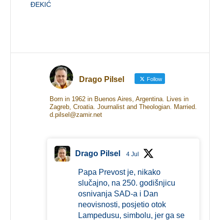
ĐEKIĆ
Drago Pilsel
Follow
Born in 1962 in Buenos Aires, Argentina. Lives in
Zagreb, Croatia. Journalist and Theologian. Married.
d.pilsel@zamir.net
Drago Pilsel
4 Jul
Papa Prevost je, nikako
slučajno, na 250. godišnjicu
osnivanja SAD-a i Dan
neovisnosti, posjetio otok
Lampedusu, simbolu, jer ga se