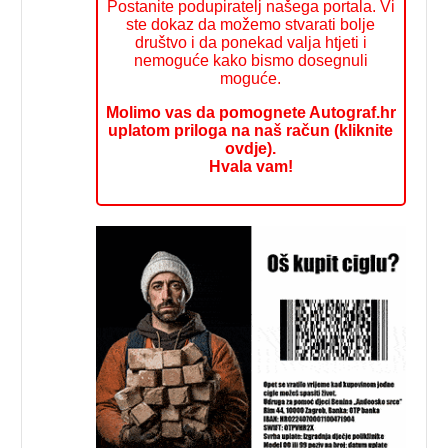
Postanite podupiratelj našega portala. Vi
ste dokaz da možemo stvarati bolje
društvo i da ponekad valja htjeti i
nemoguće kako bismo dosegnuli
moguće.
Molimo vas da pomognete Autograf.hr
uplatom priloga na naš račun (kliknite
ovdje).
Hvala vam!