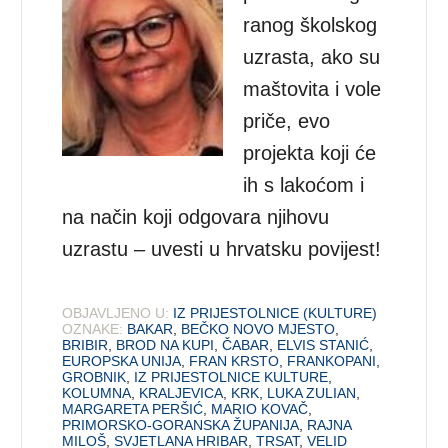
ranog školskog
uzrasta, ako su
maštovita i vole
priče, evo
projekta koji će
ih s lakoćom i
na način koji odgovara njihovu
uzrastu – uvesti u hrvatsku povijest!
OBJAVLJENO U:
IZ PRIJESTOLNICE (KULTURE)
OZNAKE:
BAKAR
,
BEČKO NOVO MJESTO
,
BRIBIR
,
BROD NA KUPI
,
ČABAR
,
ELVIS STANIĆ
,
EUROPSKA UNIJA
,
FRAN KRSTO
,
FRANKOPANI
,
GROBNIK
,
IZ PRIJESTOLNICE KULTURE
,
KOLUMNA
,
KRALJEVICA
,
KRK
,
LUKA ZULIAN
,
MARGARETA PERŠIĆ
,
MARIO KOVAČ
,
PRIMORSKO-GORANSKA ŽUPANIJA
,
RAJNA
MILOŠ
,
SVJETLANA HRIBAR
,
TRSAT
,
VELID