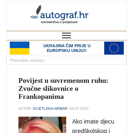
autograf.hr
novinarstvo s potpisom
UKRAJINA ČIM PRIJE U
EUROPSKU UNIJU!!
Povijest u suvremenom ruhu:
Zvučne slikovnice o
Frankopanima
AUTOR:
SVJETLANA HRIBAR
/ 05.07.2020.
Ako imate djecu
predškolskog i