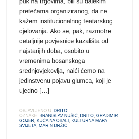
puk na trgovima, bili su dalekim
pretečama organiziranog, da ne
kažem institucionalnog teatarskog
djelovanja. Ako se, pak, razmotre
detaljnije povjesnice kazališta od
najstarijih doba, osobito u
vremenima bosanskoga
srednjovjekovlja, naići ćemo na
jedinstvenu pojavu glumca, koji je
ujedno […]
OBJAVLJENO U:
DRITO!
OZNAKE:
BRANISLAV NUŠIĆ
,
DRITO
,
GRADIMIR
GOJER
,
KUĆA NA OBALI
,
KULTURNA MAPA
SVIJETA
,
MARIN DRŽIĆ