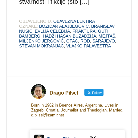
stvarnosti i fikcije (što […]
OBJAVLJENO U:
OBAVEZNA LEKTIRA
OZNAKE:
BOŽIDAR ALAJBEGOVIĆ
,
BRANISLAV
NUŠIĆ
,
EVLIJA ČELEBIJA
,
FRAKTURA
,
GUTI
BAMBERG
,
HADŽI HASAN BUZADŽIJA
,
MEJTAŠ
,
MILJENKO JERGOVIĆ
,
OTAC
,
ROD
,
SARAJEVO
,
STEVAN MOKRANJAC
,
VLAJKO PALAVESTRA
Drago Pilsel
Follow
Born in 1962 in Buenos Aires, Argentina. Lives in
Zagreb, Croatia. Journalist and Theologian. Married.
d.pilsel@zamir.net