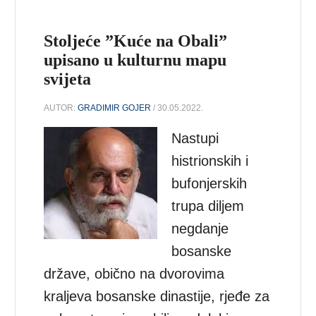
Stoljeće ”Kuće na Obali”
upisano u kulturnu mapu
svijeta
AUTOR:
GRADIMIR GOJER
/ 30.05.2022.
Nastupi
histrionskih i
bufonjerskih
trupa diljem
negdanje
bosanske
države, obično na dvorovima
kraljeva bosanske dinastije, rjeđe za