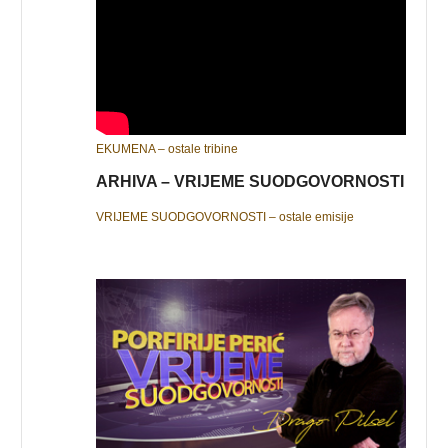
EKUMENA – ostale tribine
ARHIVA – VRIJEME SUODGOVORNOSTI
VRIJEME SUODGOVORNOSTI – ostale emisije