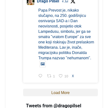
Drago Pilsel
4 Jul
Papa Prevost je, nikako
slučajno, na 250. godišnjicu
osnivanja SAD-a i Dan
neovisnosti, posjetio otok
Lampedusu, simbolu, jer ga se
smatra "vratom Europe" za sve
one koji riskiraju život prelaskom
Mediterana. Lav je, inače,
migracijsku politiku Donalda
Trumpa nazvao "nehumanom".
1
10
X
Load More