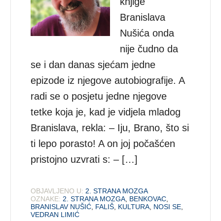
knjige
Branislava
Nušića onda
nije čudno da
se i dan danas sjećam jedne
epizode iz njegove autobiografije. A
radi se o posjetu jedne njegove
tetke koja je, kad je vidjela mladog
Branislava, rekla: – Iju, Brano, što si
ti lepo porasto! A on joj počašćen
pristojno uzvrati s: – […]
OBJAVLJENO U:
2. STRANA MOZGA
OZNAKE:
2. STRANA MOZGA
,
BENKOVAC
,
BRANISLAV NUŠIĆ
,
FALIŠ
,
KULTURA
,
NOSI SE
,
VEDRAN LIMIĆ