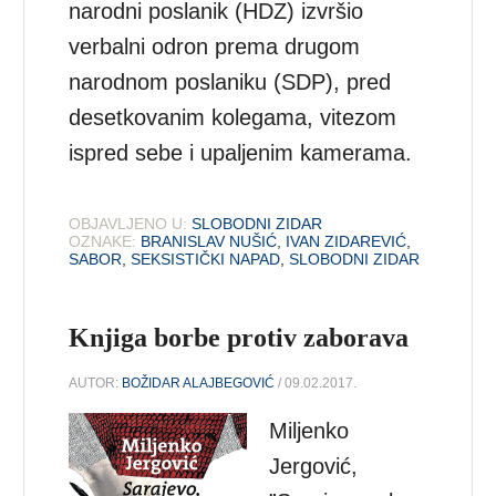
narodni poslanik (HDZ) izvršio
verbalni odron prema drugom
narodnom poslaniku (SDP), pred
desetkovanim kolegama, vitezom
ispred sebe i upaljenim kamerama.
OBJAVLJENO U:
SLOBODNI ZIDAR
OZNAKE:
BRANISLAV NUŠIĆ
,
IVAN ZIDAREVIĆ
,
SABOR
,
SEKSISTIČKI NAPAD
,
SLOBODNI ZIDAR
Knjiga borbe protiv zaborava
AUTOR:
BOŽIDAR ALAJBEGOVIĆ
/ 09.02.2017.
Miljenko
Jergović,