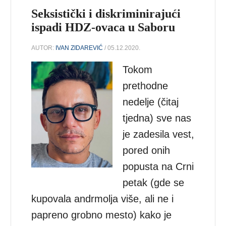
Seksistički i diskriminirajući
ispadi HDZ-ovaca u Saboru
AUTOR:
IVAN ZIDAREVIĆ
/ 05.12.2020.
Tokom
prethodne
nedelje (čitaj
tjedna) sve nas
je zadesila vest,
pored onih
popusta na Crni
petak (gde se
kupovala andrmolja više, ali ne i
papreno grobno mesto) kako je