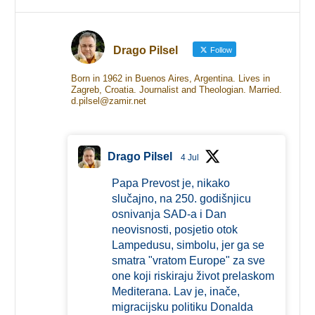
Drago Pilsel
Follow
Born in 1962 in Buenos Aires, Argentina. Lives in
Zagreb, Croatia. Journalist and Theologian. Married.
d.pilsel@zamir.net
Drago Pilsel
4 Jul
Papa Prevost je, nikako
slučajno, na 250. godišnjicu
osnivanja SAD-a i Dan
neovisnosti, posjetio otok
Lampedusu, simbolu, jer ga se
smatra "vratom Europe" za sve
one koji riskiraju život prelaskom
Mediterana. Lav je, inače,
migracijsku politiku Donalda