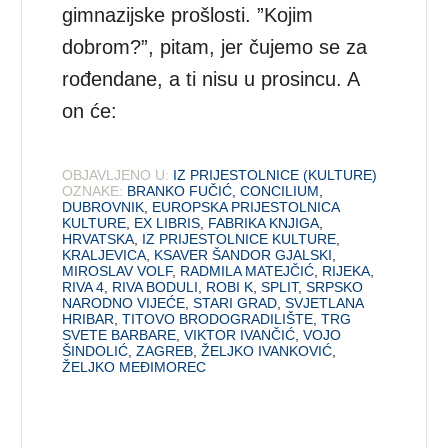
gimnazijske prošlosti. ”Kojim
dobrom?”, pitam, jer čujemo se za
rođendane, a ti nisu u prosincu. A
on će:
OBJAVLJENO U:
IZ PRIJESTOLNICE (KULTURE)
OZNAKE:
BRANKO FUČIĆ
,
CONCILIUM
,
DUBROVNIK
,
EUROPSKA PRIJESTOLNICA
KULTURE
,
EX LIBRIS
,
FABRIKA KNJIGA
,
HRVATSKA
,
IZ PRIJESTOLNICE KULTURE
,
KRALJEVICA
,
KSAVER ŠANDOR GJALSKI
,
MIROSLAV VOLF
,
RADMILA MATEJČIĆ
,
RIJEKA
,
RIVA 4
,
RIVA BODULI
,
ROBI K
,
SPLIT
,
SRPSKO
NARODNO VIJEĆE
,
STARI GRAD
,
SVJETLANA
HRIBAR
,
TITOVO BRODOGRADILIŠTE
,
TRG
SVETE BARBARE
,
VIKTOR IVANČIĆ
,
VOJO
ŠINDOLIĆ
,
ZAGREB
,
ŽELJKO IVANKOVIĆ
,
ŽELJKO MEĐIMOREC