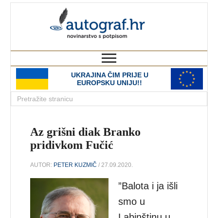
autograf.hr
novinarstvo s potpisom
UKRAJINA ČIM PRIJE U
EUROPSKU UNIJU!!
Az grišni diak Branko
pridivkom Fučić
AUTOR:
PETER KUZMIČ
/ 27.09.2020.
”Balota i ja išli
smo u
Labinštinu u