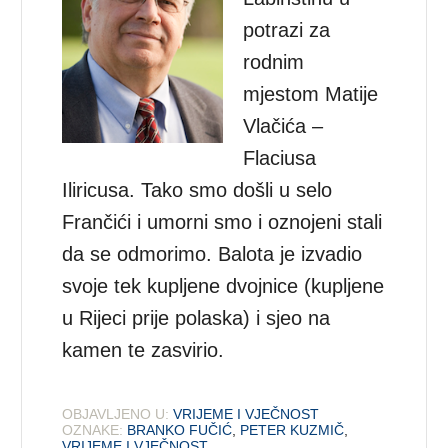
potrazi za
rodnim
mjestom Matije
Vlačića –
Flaciusa
Iliricusa. Tako smo došli u selo
Frančići i umorni smo i oznojeni stali
da se odmorimo. Balota je izvadio
svoje tek kupljene dvojnice (kupljene
u Rijeci prije polaska) i sjeo na
kamen te zasvirio.
OBJAVLJENO U:
VRIJEME I VJEČNOST
OZNAKE:
BRANKO FUČIĆ
,
PETER KUZMIČ
,
VRIJEME I VJEČNOST