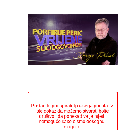
Postanite podupiratelj našega portala. Vi
ste dokaz da možemo stvarati bolje
društvo i da ponekad valja htjeti i
nemoguće kako bismo dosegnuli
moguće.