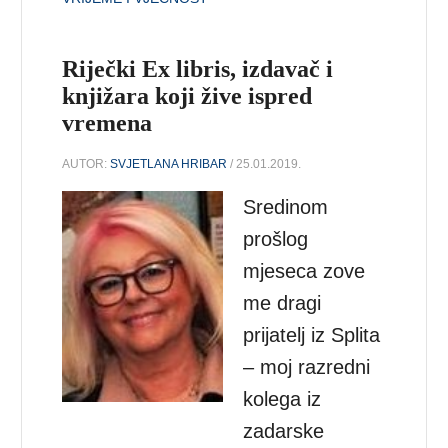
Riječki Ex libris, izdavač i
knjižara koji žive ispred
vremena
AUTOR:
SVJETLANA HRIBAR
/ 25.01.2019.
Sredinom
prošlog
mjeseca zove
me dragi
prijatelj iz Splita
– moj razredni
kolega iz
zadarske