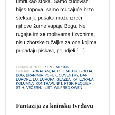
umrli kao stoka. Samo čudovišni
bijes topova, samo mucajuće brzo
štektanje pušaka može izreći
njihove žurne vapaje Bogu. Ne
rugajte im se molitvama i zvonima,
nisu zborske tužaljke za one kojima
pripadaju piskavi, poludjeli […]
OBJAVLJENO U:
KONTRAPUNKT
OZNAKE:
ABRAHAM
,
AUTOGRAF.HR
,
BIBLIJA
,
BOG
,
BRANIMIR POFUK
,
COVENTRY
,
DAN
EUROPE
,
EU
,
EUROPA
,
GLAZBA
,
KATEDRALA
,
KOLUMNA
,
KONTRAPUNKT
,
PTSP
,
REQUIEM
,
STIH
,
VEČERNJI LIST
,
WILFRED OWEN
Fantazija za kninsku tvrđavu