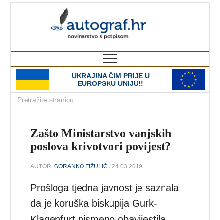
autograf.hr
novinarstvo s potpisom
UKRAJINA ČIM PRIJE U
EUROPSKU UNIJU!!
Zašto Ministarstvo vanjskih
poslova krivotvori povijest?
AUTOR:
GORANKO FIŽULIĆ
/ 24.03.2019.
Prošloga tjedna javnost je saznala
da je koruška biskupija Gurk-
Klagenfurt pismeno obavijestila