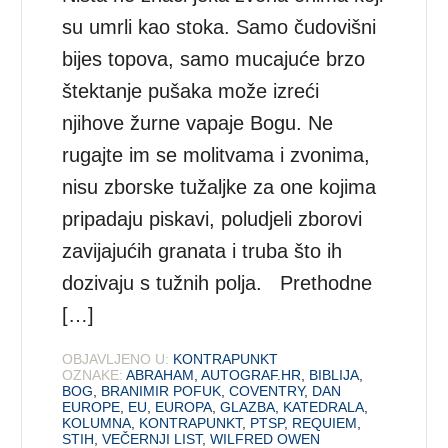
su umrli kao stoka. Samo čudovišni
bijes topova, samo mucajuće brzo
štektanje pušaka može izreći
njihove žurne vapaje Bogu. Ne
rugajte im se molitvama i zvonima,
nisu zborske tužaljke za one kojima
pripadaju piskavi, poludjeli zborovi
zavijajućih granata i truba što ih
dozivaju s tužnih polja. Prethodne
[…]
OBJAVLJENO U:
KONTRAPUNKT
OZNAKE:
ABRAHAM
,
AUTOGRAF.HR
,
BIBLIJA
,
BOG
,
BRANIMIR POFUK
,
COVENTRY
,
DAN
EUROPE
,
EU
,
EUROPA
,
GLAZBA
,
KATEDRALA
,
KOLUMNA
,
KONTRAPUNKT
,
PTSP
,
REQUIEM
,
STIH
,
VEČERNJI LIST
,
WILFRED OWEN