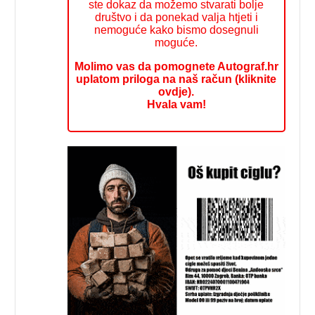
ste dokaz da možemo stvarati bolje
društvo i da ponekad valja htjeti i
nemoguće kako bismo dosegnuli
moguće.
Molimo vas da pomognete Autograf.hr
uplatom priloga na naš račun (kliknite
ovdje).
Hvala vam!