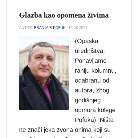
Glazba kao opomena živima
AUTOR:
BRANIMIR POFUK
/ 16.08.2017.
(Opaska
uredništva:
Ponavljamo
raniju kolumnu,
odabranu od
autora, zbog
godišnjeg
odmora kolege
Pofuka). Ništa
ne znači jeka zvona onima koji su