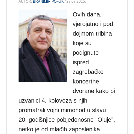
AUTOR:
BRANIMIR POFUK
/ 28.07.2015.
Ovih dana,
vjerojatno i pod
dojmom tribina
koje su
podignute
ispred
zagrebačke
koncertne
dvorane kako bi
uzvanici 4. kolovoza s njih
promatrali vojni mimohod u slavu
20. godišnjice pobjedonosne ”Oluje”,
netko je od mlađih zaposlenika