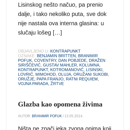
Lisinskog nešto načuo, pa prenio
dalje, i tako nekoliko puta, sve dok
nije nastala ova interna glasina: u
slučaju lošeg […]
OBJAVLJENO U:
KONTRAPUNKT
OZNAKE:
BENJAMIN BRITTEN
,
BRANIMIR
POFUK
,
COVENTRY
,
DAN POBJEDE
,
DRAŽEN
SIRIŠČEVIĆ
,
GUSTAV MAHLER
,
KOLUMNA
,
KONTRAPUNKT
,
KOTROMANOVIĆ
,
LISINSKI
,
LOVRIĆ
,
MIMOHOD
,
OLUJA
,
ORUŽANI SUKOBI
,
ORUŽJE
,
PAPA FRANJO
,
RATNI REQUIEM
,
VOJNA PARADA
,
ŽRTVE
Glazba kao opomena živima
AUTOR:
BRANIMIR POFUK
/ 13.05.2014.
Ništa ne znači jeka zvona onima koji