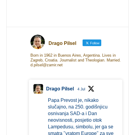
Drago Pilsel
Follow
Born in 1962 in Buenos Aires, Argentina. Lives in
Zagreb, Croatia. Journalist and Theologian. Married.
d.pilsel@zamir.net
Drago Pilsel
4 Jul
Papa Prevost je, nikako
slučajno, na 250. godišnjicu
osnivanja SAD-a i Dan
neovisnosti, posjetio otok
Lampedusu, simbolu, jer ga se
smatra "vratom Europe" za sve