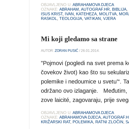
OBJAVLJENO U:
ABRAHAMOVA DJECA
OZNAKE:
ABRAHAM
,
AUTOGRAF.HR
,
BIBLIJA
,
ISUS KRIST
,
IVAN
,
KATEHEZA
,
MOLITVA
,
MOR
RASKOL
,
TEOLOGIJA
,
VATIKAN
,
VJERA
Mi koji gledamo sa strane
AUTOR:
ZORAN PUSIĆ
/ 26.01.2014.
”Pojmovi (pogledi na svet prema ko
čovekov život) kao što su sekulari
polemike i nedoumice u svetu’“. Ta
održano ovo izlaganje. Međutim, pr
zove laicité, zagovaraju, prije sve
OBJAVLJENO U:
ABRAHAMOVA DJECA
OZNAKE:
ABRAHAMOVA DJECA
,
AUTOGRAF.H
KRIŽARSKI RAT
,
POLEMIKA
,
RATNI ZLOČIN
,
S