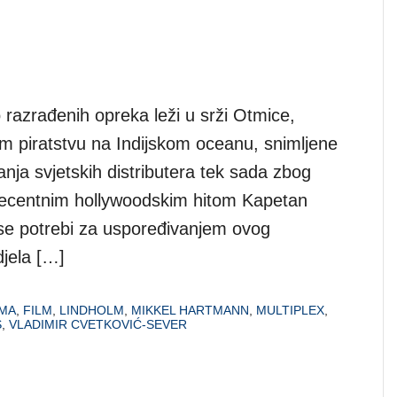
o razrađenih opreka leži u srži Otmice,
piratstvu na Indijskom oceanu, snimljene
anja svjetskih distributera tek sada zbog
 recentnim hollywoodskim hitom Kapetan
i se potrebi za uspoređivanjem ovog
jela […]
MA
,
FILM
,
LINDHOLM
,
MIKKEL HARTMANN
,
MULTIPLEX
,
S
,
VLADIMIR CVETKOVIĆ-SEVER