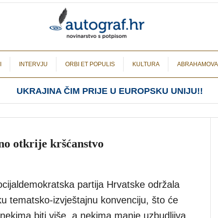
I
INTERVJU
ORBI ET POPULIS
KULTURA
ABRAHAMOVA
UKRAJINA ČIM PRIJE U EUROPSKU UNIJU!!
no otkrije kršćanstvo
cijaldemokratska partija Hrvatske održala
u tematsko-izvještajnu konvenciju, što će
nekima biti više, a nekima manje uzbudljiva