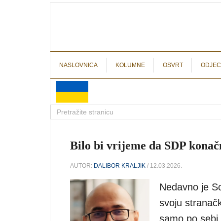
NASLOVNICA
KOLUMNE
OSVRT
ODJEC
Bilo bi vrijeme da SDP konač
AUTOR:
DALIBOR KRALJIK
/ 12.03.2026.
Nedavno je So
svoju stranačk
samo po sebi 