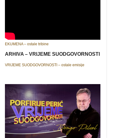
EKUMENA – ostale tribine
ARHIVA – VRIJEME SUODGOVORNOSTI
VRIJEME SUODGOVORNOSTI – ostale emisije