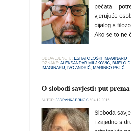
pečata – potr
vjerujuće osob
dijalog s fil
Ako se to ne č
OBJAVLJENO U:
ESHATOLOŠKI IMAGINARIJ
OZNAKE:
ALEKSANDAR MILJKOVIĆ
,
BIJELO 
IMAGINARIJ
,
IVO ANDRIĆ
,
MARINKO PEJIĆ
O slobodi savjesti: put prema 
AUTOR:
JADRANKA BRNČIĆ
/ 04.12.2016.
Sloboda savjes
i zajedno s dr