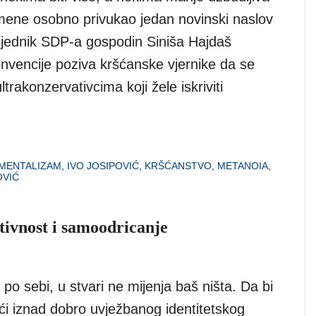
e mene osobno privukao jedan novinski naslov
jednik SDP-a gospodin Siniša Hajdaš
onvencije poziva kršćanske vjernike da se
trakonzervativcima koji žele iskriviti
MENTALIZAM
,
IVO JOSIPOVIĆ
,
KRŠĆANSTVO
,
METANOIA
,
OVIĆ
ptivnost i samoodricanje
o sebi, u stvari ne mijenja baš ništa. Da bi
ći iznad dobro uvježbanog identitetskog