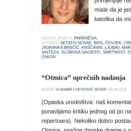
primjenjuje na
misle da je je
katolika da mis
OBJAVLJENO U:
PARRHĒSIA
OZNAKE:
AETATIS NOVAE
,
BOG
,
ČOVJEK
,
CR
JADRANKA BRNČIĆ
,
KRŠĆANIN
,
LJUBAV
,
MAR
SINTEZA
,
SLOBODA SAVJESTI
,
SMRTNOST
,
S
ZAKON
“Otmica” oprečnih nadanja
AUTOR:
VLADIMIR CVETKOVIĆ SEVER
/ 07.04.2015.
(Opaska uredništva: naš komenta
ponavljamo kritiku jednog od po na
repertoara). Nekoliko dobro postavl
Otmice, snažne danske drame o s