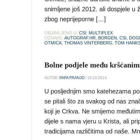
snimljene još 2012. ali dospjele u 
zbog neprijeporne […]
OBJAVLJENO U:
CSI: MULTIPLEX
OZNAKE:
AUTOGRAF.HR
,
BORGEN
,
CSI
,
DOG
OTMICA
,
THOMAS VINTERBERG
,
TOM HANK
Bolne podjele među kršćanim
AUTOR:
PAPA FRANJO
/ 19.10.2014.
U posljednjim smo katehezama pokuš
se pitali što za svakog od nas zna
koji je Crkva. Ne smijemo međutim
dijele s nama vjeru u Krista, ali pr
tradicijama različitima od naše. M