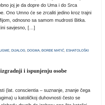
ebno joj je da dopre do Uma i do Srca
e. Ono Umno će se zrcaliti jedino kroz trajni
ozofijom, odnosno sa samom mudrosti Bitka.
ini savjesno, […]
DUGME
,
DIJALOG
,
DOGMA
,
ĐORĐE MATIĆ
,
ESHATOLOŠKI
izgradnji i ispunjenju osobe
ti (lat. conscientia – suznanje, znanje čega
ugima) u katoličkoj duhovnosti često se