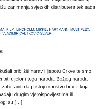
žižu zanimanja svjetskih distributera tek sada
MA
,
FILM
,
LINDHOLM
,
MIKKEL HARTMANN
,
MULTIPLEX
,
S
,
VLADIMIR CVETKOVIĆ-SEVER
a
ali približiti narav i ljepotu Crkve te smo
či biti dijelom toga naroda, Božjeg naroda
 zaboraviti da postoji mnoštvo braće koja
ipadaju drugim vjeroispovijestima ili
nogi su […]