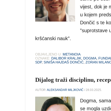
vijest, dok j
u kojem preds
Dončić s te k
”suprotstave ul
kršćanski nauk”.
OBJAVLJENO U:
METANOIA
OZNAKE:
DALIBOR KRALJIK
,
DOGMA
,
FUNDA
SDP
,
SINIŠA HAJDAŠ DONČIĆ
,
ZORAN MILAN
Dijalog traži disciplinu, rece
AUTOR:
ALEKSANDAR MILJKOVIĆ
/ 28.03.2025.
Dogma, sama p
se mogla uzdi