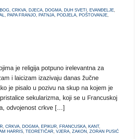
BOG
,
CRKVA
,
DJECA
,
DOGMA
,
DUH SVETI
,
EVANĐELJE
,
AL
,
PAPA FRANJO
,
PATNJA
,
PODJELA
,
POŠTOVANJE
,
jima je religija potpuno irelevantna za
zam i laicizam izazivaju danas žučne
ko je pisalo u pozivu na skup na kojem je
istalice sekularizma, koji se u Francuskoj
ga, odvojenost crkve […]
R
,
CRKVA
,
DOGMA
,
EPIKUR
,
FRANCUSKA
,
KANT
,
AM HARRIS
,
TEORETIČAR
,
VJERA
,
ZAKON
,
ZORAN PUSIĆ