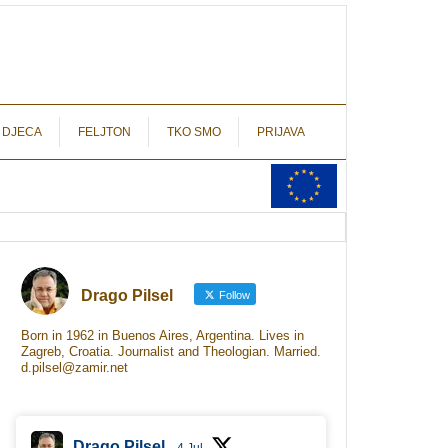
autograf.hr
novinarstvo s potpisom
 DJECA
FELJTON
TKO SMO
PRIJAVA
Drago Pilsel
Follow
Born in 1962 in Buenos Aires, Argentina. Lives in
Zagreb, Croatia. Journalist and Theologian. Married.
d.pilsel@zamir.net
Drago Pilsel