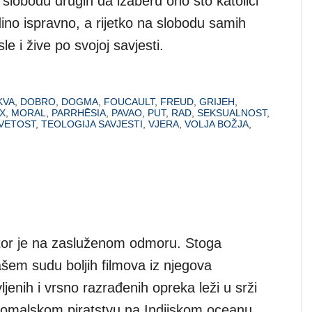
 slobodu drugih da izaberu ono što katolici
dino ispravno, a rijetko na slobodu samih
le i žive po svojoj savjesti.
KVA
,
DOBRO
,
DOGMA
,
FOUCAULT
,
FREUD
,
GRIJEH
,
X
,
MORAL
,
PARRHĒSIA
,
PAVAO
,
PUT
,
RAD
,
SEKSUALNOST
,
VETOST
,
TEOLOGIJA SAVJESTI
,
VJERA
,
VOLJA BOŽJA
,
tor je na zasluženom odmoru. Stoga
šem sudu boljih filmova iz njegova
jenih i vrsno razrađenih opreka leži u srži
omalskom piratstvu na Indijskom oceanu,