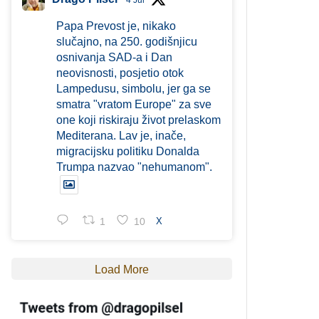
4 Jul
Papa Prevost je, nikako
slučajno, na 250. godišnjicu
osnivanja SAD-a i Dan
neovisnosti, posjetio otok
Lampedusu, simbolu, jer ga se
smatra "vratom Europe" za sve
one koji riskiraju život prelaskom
Mediterana. Lav je, inače,
migracijsku politiku Donalda
Trumpa nazvao "nehumanom".
1
10
X
Load More