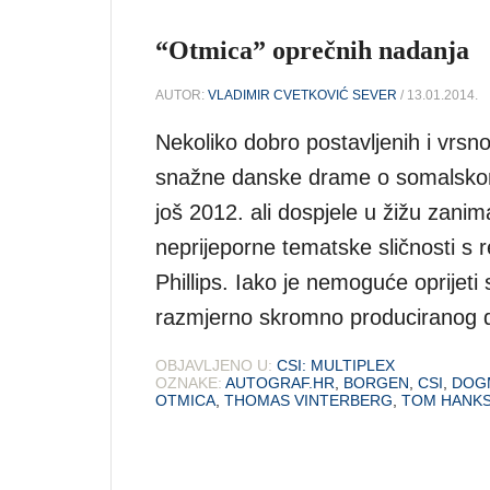
“Otmica” oprečnih nadanja
AUTOR:
VLADIMIR CVETKOVIĆ SEVER
/ 13.01.2014.
Nekoliko dobro postavljenih i vrsn
snažne danske drame o somalskom 
još 2012. ali dospjele u žižu zanim
neprijeporne tematske sličnosti s
Phillips. Iako je nemoguće oprijet
razmjerno skromno produciranog d
OBJAVLJENO U:
CSI: MULTIPLEX
OZNAKE:
AUTOGRAF.HR
,
BORGEN
,
CSI
,
DOG
OTMICA
,
THOMAS VINTERBERG
,
TOM HANK