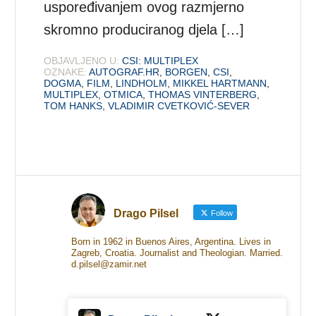
uspoređivanjem ovog razmjerno
skromno produciranog djela […]
OBJAVLJENO U:
CSI: MULTIPLEX
OZNAKE:
AUTOGRAF.HR
,
BORGEN
,
CSI
,
DOGMA
,
FILM
,
LINDHOLM
,
MIKKEL HARTMANN
,
MULTIPLEX
,
OTMICA
,
THOMAS VINTERBERG
,
TOM HANKS
,
VLADIMIR CVETKOVIĆ-SEVER
Drago Pilsel
Follow
Born in 1962 in Buenos Aires, Argentina. Lives in
Zagreb, Croatia. Journalist and Theologian. Married.
d.pilsel@zamir.net