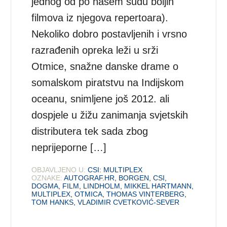
jednog od po našem sudu boljih
filmova iz njegova repertoara).
Nekoliko dobro postavljenih i vrsno
razrađenih opreka leži u srži
Otmice, snažne danske drame o
somalskom piratstvu na Indijskom
oceanu, snimljene još 2012. ali
dospjele u žižu zanimanja svjetskih
distributera tek sada zbog
neprijeporne […]
OBJAVLJENO U:
CSI: MULTIPLEX
OZNAKE:
AUTOGRAF.HR
,
BORGEN
,
CSI
,
DOGMA
,
FILM
,
LINDHOLM
,
MIKKEL HARTMANN
,
MULTIPLEX
,
OTMICA
,
THOMAS VINTERBERG
,
TOM HANKS
,
VLADIMIR CVETKOVIĆ-SEVER