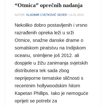
“Otmica” oprečnih nadanja
AUTOR:
VLADIMIR CVETKOVIĆ SEVER
/ 13.01.2014.
Nekoliko dobro postavljenih i vrsno
razrađenih opreka leži u srži
Otmice, snažne danske drame o
somalskom piratstvu na Indijskom
oceanu, snimljene još 2012. ali
dospjele u žižu zanimanja svjetskih
distributera tek sada zbog
neprijeporne tematske sličnosti s
recentnim hollywoodskim hitom
Kapetan Phillips. Iako je nemoguće
oprijeti se potrebi za