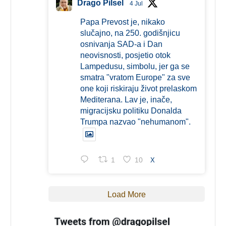
Drago Pilsel
4 Jul
Papa Prevost je, nikako
slučajno, na 250. godišnjicu
osnivanja SAD-a i Dan
neovisnosti, posjetio otok
Lampedusu, simbolu, jer ga se
smatra "vratom Europe" za sve
one koji riskiraju život prelaskom
Mediterana. Lav je, inače,
migracijsku politiku Donalda
Trumpa nazvao "nehumanom".
1
10
X
Load More