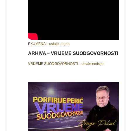
EKUMENA – ostale tribine
ARHIVA – VRIJEME SUODGOVORNOSTI
VRIJEME SUODGOVORNOSTI – ostale emisije