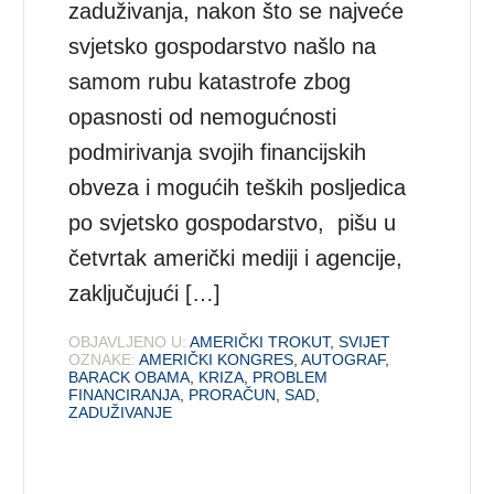
zaduživanja, nakon što se najveće
svjetsko gospodarstvo našlo na
samom rubu katastrofe zbog
opasnosti od nemogućnosti
podmirivanja svojih financijskih
obveza i mogućih teških posljedica
po svjetsko gospodarstvo, pišu u
četvrtak američki mediji i agencije,
zaključujući […]
OBJAVLJENO U:
AMERIČKI TROKUT
,
SVIJET
OZNAKE:
AMERIČKI KONGRES
,
AUTOGRAF
,
BARACK OBAMA
,
KRIZA
,
PROBLEM
FINANCIRANJA
,
PRORAČUN
,
SAD
,
ZADUŽIVANJE