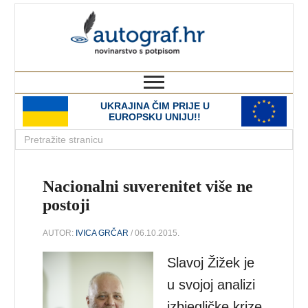
autograf.hr
novinarstvo s potpisom
UKRAJINA ČIM PRIJE U
EUROPSKU UNIJU!!
Nacionalni suverenitet više ne
postoji
AUTOR:
IVICA GRČAR
/ 06.10.2015.
Slavoj Žižek je
u svojoj analizi
izbjegličke krize