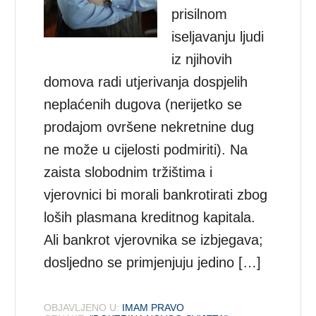
prisilnom
iseljavanju ljudi
iz njihovih
domova radi utjerivanja dospjelih
neplaćenih dugova (nerijetko se
prodajom ovršene nekretnine dug
ne može u cijelosti podmiriti). Na
zaista slobodnim tržištima i
vjerovnici bi morali bankrotirati zbog
loših plasmana kreditnog kapitala.
Ali bankrot vjerovnika se izbjegava;
dosljedno se primjenjuju jedino […]
OBJAVLJENO U:
IMAM PRAVO