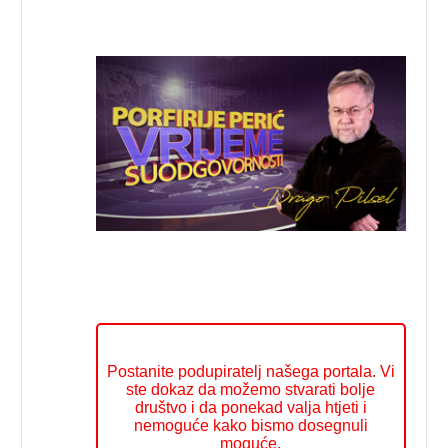
Postanite podupiratelj našega portala. Vi
ste dokaz da možemo stvarati bolje
društvo i da ponekad valja htjeti i
nemoguće kako bismo dosegnuli
moguće.