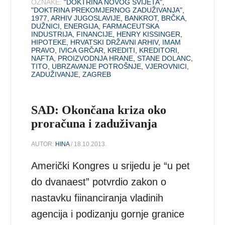
OZNAKE:
"DOKTRINA NOVOG SVIJETA"
,
"DOKTRINA PREKOMJERNOG ZADUŽIVANJA"
,
1977
,
ARHIV JUGOSLAVIJE
,
BANKROT
,
BRČKA
,
DUŽNICI
,
ENERGIJA
,
FARMACEUTSKA
INDUSTRIJA
,
FINANCIJE
,
HENRY KISSINGER
,
HIPOTEKE
,
HRVATSKI DRŽAVNI ARHIV
,
IMAM
PRAVO
,
IVICA GRČAR
,
KREDITI
,
KREDITORI
,
NAFTA
,
PROIZVODNJA HRANE
,
STANE DOLANC
,
TITO
,
UBRZAVANJE POTROŠNJE
,
VJEROVNICI
,
ZADUŽIVANJE
,
ZAGREB
SAD: Okončana kriza oko
proračuna i zaduživanja
AUTOR:
HINA
/ 18.10.2013.
Američki Kongres u srijedu je “u pet
do dvanaest” potvrdio zakon o
nastavku fiinanciranja vladinih
agencija i podizanju gornje granice