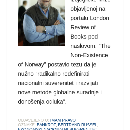
objavljenoj na
portalu London
Review of
Books pod
naslovom: ”The
Non-Existence
of Norway” postavio tezu da je
nužno ”radikalno redefinirati
nacionalni suverenitet i razvijati
nove metode globalne suradnje i
donošenja odluka”.
OBJAVLJENO U:
IMAM PRAVO
OZNAKE:
BANKROT
,
BERTRAND RUSSEL
,
EKONOMSKI NACIONALNI SUVERENITET
,