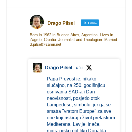
Drago Pilsel
Follow
Born in 1962 in Buenos Aires, Argentina. Lives in
Zagreb, Croatia. Journalist and Theologian. Married.
d.pilsel@zamir.net
Drago Pilsel
4 Jul
Papa Prevost je, nikako
slučajno, na 250. godišnjicu
osnivanja SAD-a i Dan
neovisnosti, posjetio otok
Lampedusu, simbolu, jer ga se
smatra "vratom Europe" za sve
one koji riskiraju život prelaskom
Mediterana. Lav je, inače,
migracijsku politiku Donalda