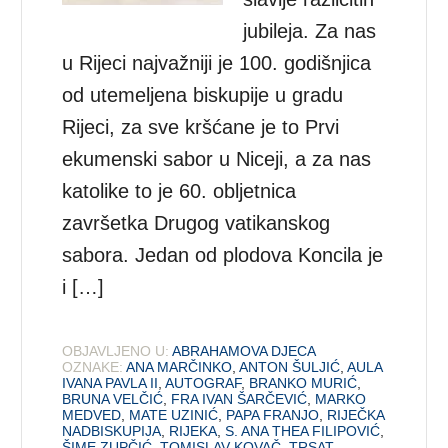
jubileja. Za nas
u Rijeci najvažniji je 100. godišnjica
od utemeljena biskupije u gradu
Rijeci, za sve kršćane je to Prvi
ekumenski sabor u Niceji, a za nas
katolike to je 60. obljetnica
završetka Drugog vatikanskog
sabora. Jedan od plodova Koncila je
i […]
OBJAVLJENO U:
ABRAHAMOVA DJECA
OZNAKE:
ANA MARČINKO
,
ANTON ŠULJIĆ
,
AULA
IVANA PAVLA II
,
AUTOGRAF
,
BRANKO MURIĆ
,
BRUNA VELČIĆ
,
FRA IVAN ŠARČEVIĆ
,
MARKO
MEDVED
,
MATE UZINIĆ
,
PAPA FRANJO
,
RIJEČKA
NADBISKUPIJA
,
RIJEKA
,
S. ANA THEA FILIPOVIĆ
,
ŠIME ZUPČIĆ
,
TOMISLAV KOVAČ
,
TRSAT