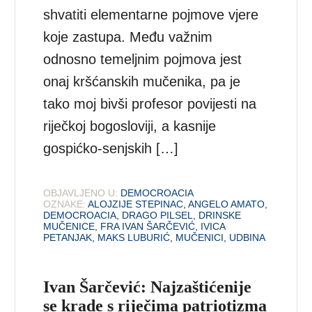
shvatiti elementarne pojmove vjere
koje zastupa. Među važnim
odnosno temeljnim pojmova jest
onaj kršćanskih mučenika, pa je
tako moj bivši profesor povijesti na
riječkoj bogosloviji, a kasnije
gospićko-senjskih […]
OBJAVLJENO U:
DEMOCROACIA
OZNAKE:
ALOJZIJE STEPINAC
,
ANGELO AMATO
,
DEMOCROACIA
,
DRAGO PILSEL
,
DRINSKE
MUČENICE
,
FRA IVAN ŠARČEVIĆ
,
IVICA
PETANJAK
,
MAKS LUBURIĆ
,
MUČENICI
,
UDBINA
Ivan Šarčević: Najzaštićenije
se krade s riječima patriotizma