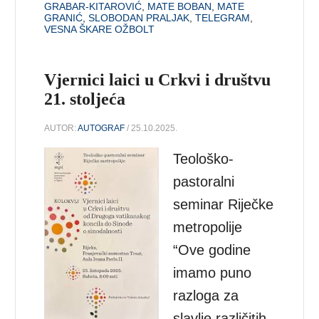
GRABAR-KITAROVIĆ
,
MATE BOBAN
,
MATE
GRANIĆ
,
SLOBODAN PRALJAK
,
TELEGRAM
,
VESNA ŠKARE OŽBOLT
Vjernici laici u Crkvi i društvu
21. stoljeća
AUTOR:
AUTOGRAF
/ 25.10.2025.
Teološko-
pastoralni
seminar Riječke
metropolije
“Ove godine
imamo puno
razloga za
slavlje različitih