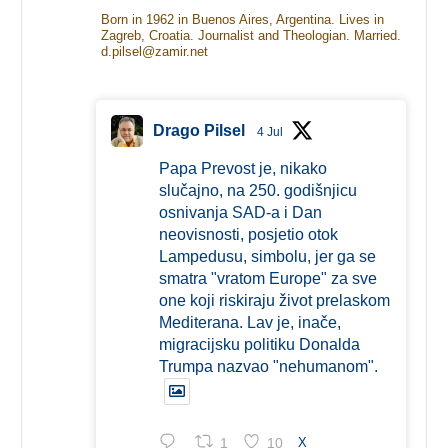
Born in 1962 in Buenos Aires, Argentina. Lives in
Zagreb, Croatia. Journalist and Theologian. Married.
d.pilsel@zamir.net
Drago Pilsel
4 Jul
Papa Prevost je, nikako
slučajno, na 250. godišnjicu
osnivanja SAD-a i Dan
neovisnosti, posjetio otok
Lampedusu, simbolu, jer ga se
smatra "vratom Europe" za sve
one koji riskiraju život prelaskom
Mediterana. Lav je, inače,
migracijsku politiku Donalda
Trumpa nazvao "nehumanom".
1
10
X