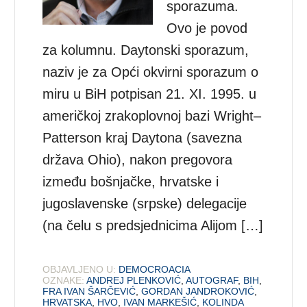
sporazuma.
Ovo je povod
za kolumnu. Daytonski sporazum,
naziv je za Opći okvirni sporazum o
miru u BiH potpisan 21. XI. 1995. u
američkoj zrakoplovnoj bazi Wright–
Patterson kraj Daytona (savezna
država Ohio), nakon pregovora
između bošnjačke, hrvatske i
jugoslavenske (srpske) delegacije
(na čelu s predsjednicima Alijom […]
OBJAVLJENO U:
DEMOCROACIA
OZNAKE:
ANDREJ PLENKOVIĆ
,
AUTOGRAF
,
BIH
,
FRA IVAN ŠARČEVIĆ
,
GORDAN JANDROKOVIĆ
,
HRVATSKA
,
HVO
,
IVAN MARKEŠIĆ
,
KOLINDA