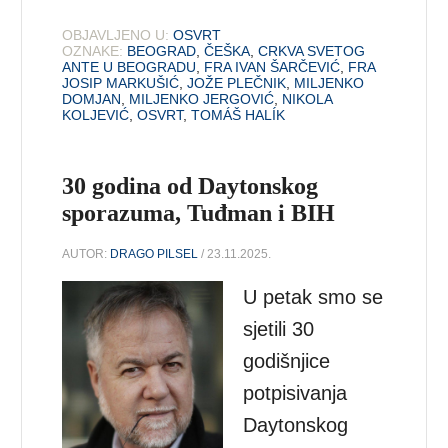
OBJAVLJENO U:
OSVRT
OZNAKE:
BEOGRAD
,
ČEŠKA
,
CRKVA SVETOG
ANTE U BEOGRADU
,
FRA IVAN ŠARČEVIĆ
,
FRA
JOSIP MARKUŠIĆ
,
JOŽE PLEČNIK
,
MILJENKO
DOMJAN
,
MILJENKO JERGOVIĆ
,
NIKOLA
KOLJEVIĆ
,
OSVRT
,
TOMÁŠ HALÍK
30 godina od Daytonskog
sporazuma, Tuđman i BIH
AUTOR:
DRAGO PILSEL
/ 23.11.2025.
U petak smo se
sjetili 30
godišnjice
potpisivanja
Daytonskog