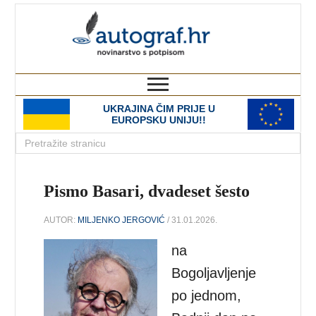
autograf.hr
novinarstvo s potpisom
UKRAJINA ČIM PRIJE U
EUROPSKU UNIJU!!
Pismo Basari, dvadeset šesto
AUTOR:
MILJENKO JERGOVIĆ
/ 31.01.2026.
na
Bogoljavljenje
po jednom,