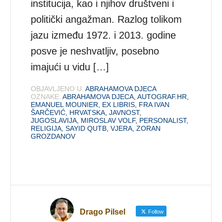
institucija, kao i njihov društveni i
politički angažman. Razlog tolikom
jazu između 1972. i 2013. godine
posve je neshvatljiv, posebno
imajući u vidu […]
OBJAVLJENO U:
ABRAHAMOVA DJECA
OZNAKE:
ABRAHAMOVA DJECA
,
AUTOGRAF.HR
,
EMANUEL MOUNIER
,
EX LIBRIS
,
FRA IVAN
ŠARČEVIĆ
,
HRVATSKA
,
JAVNOST
,
JUGOSLAVIJA
,
MIROSLAV VOLF
,
PERSONALIST
,
RELIGIJA
,
SAYID QUTB
,
VJERA
,
ZORAN
GROZDANOV
Drago Pilsel
Follow