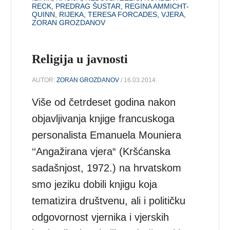
RECK
,
PREDRAG ŠUSTAR
,
REGINA AMMICHT-
QUINN
,
RIJEKA
,
TERESA FORCADES
,
VJERA
,
ZORAN GROZDANOV
Religija u javnosti
AUTOR:
ZORAN GROZDANOV
/ 16.03.2014.
Više od četrdeset godina nakon
objavljivanja knjige francuskoga
personalista Emanuela Mouniera
‘‘Angažirana vjera“ (Kršćanska
sadašnjost, 1972.) na hrvatskom
smo jeziku dobili knjigu koja
tematizira društvenu, ali i političku
odgovornost vjernika i vjerskih