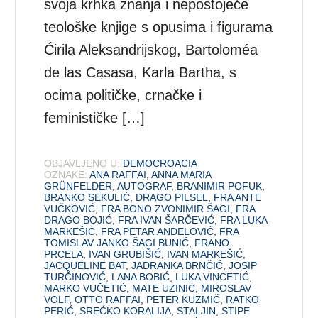
svoja krhka znanja i nepostojeće
teološke knjige s opusima i figurama
Ćirila Aleksandrijskog, Bartoloméa
de las Casasa, Karla Bartha, s
ocima političke, crnačke i
feminističke […]
OBJAVLJENO U:
DEMOCROACIA
OZNAKE:
ANA RAFFAI
,
ANNA MARIA
GRÜNFELDER
,
AUTOGRAF
,
BRANIMIR POFUK
,
BRANKO SEKULIĆ
,
DRAGO PILSEL
,
FRA ANTE
VUČKOVIĆ
,
FRA BONO ZVONIMIR ŠAGI
,
FRA
DRAGO BOJIĆ
,
FRA IVAN ŠARČEVIĆ
,
FRA LUKA
MARKEŠIĆ
,
FRA PETAR ANĐELOVIĆ
,
FRA
TOMISLAV JANKO ŠAGI BUNIĆ
,
FRANO
PRCELA
,
IVAN GRUBIŠIĆ
,
IVAN MARKEŠIĆ
,
JACQUELINE BAT
,
JADRANKA BRNČIĆ
,
JOSIP
TURČINOVIĆ
,
LANA BOBIĆ
,
LUKA VINCETIĆ
,
MARKO VUČETIĆ
,
MATE UZINIĆ
,
MIROSLAV
VOLF
,
OTTO RAFFAI
,
PETER KUZMIČ
,
RATKO
PERIĆ
,
SREĆKO KORALIJA
,
STALJIN
,
STIPE