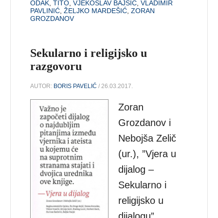
ODAK
,
TITO
,
VJEKOSLAV BAJSIĆ
,
VLADIMIR
PAVLINIĆ
,
ŽELJKO MARDEŠIĆ
,
ZORAN
GROZDANOV
Sekularno i religijsko u
razgovoru
AUTOR:
BORIS PAVELIĆ
/ 26.03.2017.
Zoran
Grozdanov i
Nebojša Zelič
(ur.), ”Vjera u
dijalog –
Sekularno i
religijsko u
dijalogu”,