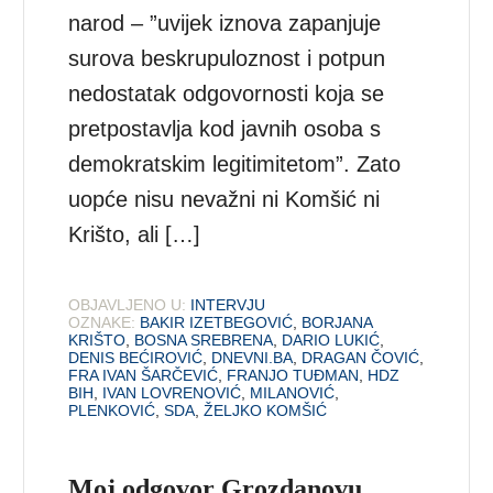
narod – ”uvijek iznova zapanjuje
surova beskrupuloznost i potpun
nedostatak odgovornosti koja se
pretpostavlja kod javnih osoba s
demokratskim legitimitetom”. Zato
uopće nisu nevažni ni Komšić ni
Krišto, ali […]
OBJAVLJENO U:
INTERVJU
OZNAKE:
BAKIR IZETBEGOVIĆ
,
BORJANA
KRIŠTO
,
BOSNA SREBRENA
,
DARIO LUKIĆ
,
DENIS BEĆIROVIĆ
,
DNEVNI.BA
,
DRAGAN ČOVIĆ
,
FRA IVAN ŠARČEVIĆ
,
FRANJO TUĐMAN
,
HDZ
BIH
,
IVAN LOVRENOVIĆ
,
MILANOVIĆ
,
PLENKOVIĆ
,
SDA
,
ŽELJKO KOMŠIĆ
Moj odgovor Grozdanovu,