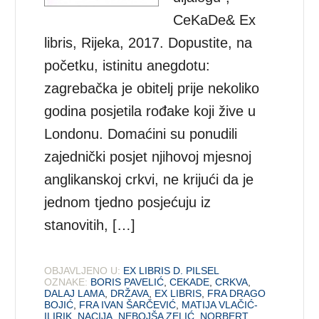
CeKaDe& Ex
libris, Rijeka, 2017. Dopustite, na
početku, istinitu anegdotu:
zagrebačka je obitelj prije nekoliko
godina posjetila rođake koji žive u
Londonu. Domaćini su ponudili
zajednički posjet njihovoj mjesnoj
anglikanskoj crkvi, ne krijući da je
jednom tjedno posjećuju iz
stanovitih, […]
OBJAVLJENO U:
EX LIBRIS D. PILSEL
OZNAKE:
BORIS PAVELIĆ
,
CEKADE
,
CRKVA
,
DALAJ LAMA
,
DRŽAVA
,
EX LIBRIS
,
FRA DRAGO
BOJIĆ
,
FRA IVAN ŠARČEVIĆ
,
MATIJA VLAČIĆ-
ILIRIK
,
NACIJA
,
NEBOJŠA ZELIĆ
,
NORBERT