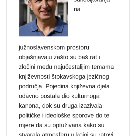
na
južnoslavenskom prostoru
objašnjavaju zašto su baš rat i
zločini među najučestalijim temama
književnosti štokavskoga jezičnog
područja. Pojedina književna djela
odavno postala dio kulturnoga
kanona, dok su druga izazivala
političke i ideološke sporove do te
mjere da su optuživana kako su
stvarala atmosferu u kojoj su ratovi