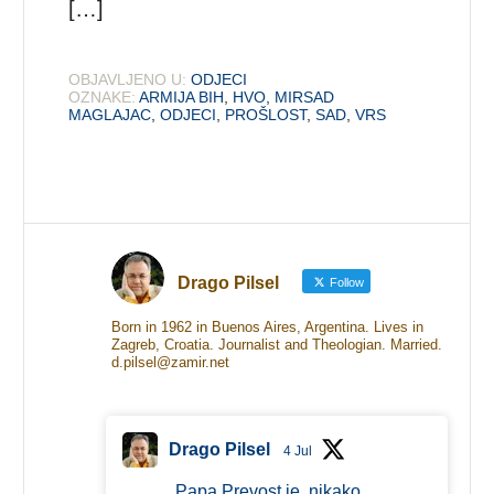
[…]
OBJAVLJENO U:
ODJECI
OZNAKE:
ARMIJA BIH
,
HVO
,
MIRSAD
MAGLAJAC
,
ODJECI
,
PROŠLOST
,
SAD
,
VRS
Drago Pilsel
Follow
Born in 1962 in Buenos Aires, Argentina. Lives in
Zagreb, Croatia. Journalist and Theologian. Married.
d.pilsel@zamir.net
Drago Pilsel
4 Jul
Papa Prevost je, nikako