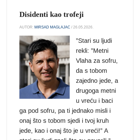
Disidenti kao trofeji
AUTOR:
MIRSAD MAGLAJAC
/ 26.05.2026.
”Stari su ljudi
rekli: ”Metni
Vlaha za sofru,
da s tobom
zajedno jede, a
drugoga metni
u vreću i baci
ga pod sofru, pa ti jednako misli i
onaj što s tobom sjedi i tvoj kruh
jede, kao i onaj što je u vreći!” A