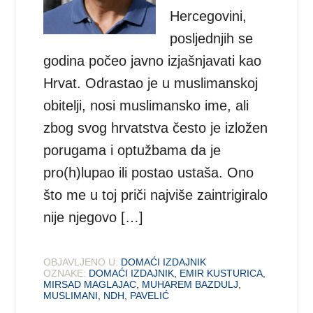
Hercegovini,
posljednjih se
godina počeo javno izjašnjavati kao
Hrvat. Odrastao je u muslimanskoj
obitelji, nosi muslimansko ime, ali
zbog svog hrvatstva često je izložen
porugama i optužbama da je
pro(h)lupao ili postao ustaša. Ono
što me u toj priči najviše zaintrigiralo
nije njegovo […]
OBJAVLJENO U:
DOMAĆI IZDAJNIK
OZNAKE:
DOMAĆI IZDAJNIK
,
EMIR KUSTURICA
,
MIRSAD MAGLAJAC
,
MUHAREM BAZDULJ
,
MUSLIMANI
,
NDH
,
PAVELIĆ