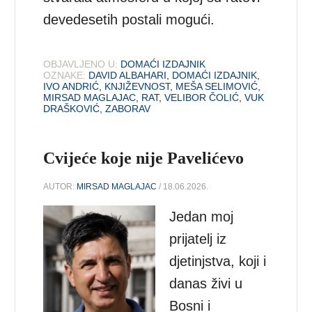
devedesetih postali mogući.
OBJAVLJENO U:
DOMAĆI IZDAJNIK
OZNAKE:
DAVID ALBAHARI
,
DOMAĆI IZDAJNIK
,
IVO ANDRIĆ
,
KNJIŽEVNOST
,
MEŠA SELIMOVIĆ
,
MIRSAD MAGLAJAC
,
RAT
,
VELIBOR ČOLIĆ
,
VUK
DRAŠKOVIĆ
,
ZABORAV
Cvijeće koje nije Pavelićevo
AUTOR:
MIRSAD MAGLAJAC
/ 18.06.2026.
Jedan moj
prijatelj iz
djetinjstva, koji i
danas živi u
Bosni i