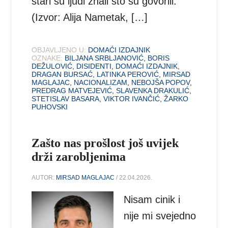
stari su ljudi znali što su govorili.”
(Izvor: Alija Nametak, […]
OBJAVLJENO U:
DOMAĆI IZDAJNIK
OZNAKE:
BILJANA SRBLJANOVIĆ
,
BORIS
DEŽULOVIĆ
,
DISIDENTI
,
DOMAĆI IZDAJNIK
,
DRAGAN BURSAĆ
,
LATINKA PEROVIĆ
,
MIRSAD
MAGLAJAC
,
NACIONALIZAM
,
NEBOJŠA POPOV
,
PREDRAG MATVEJEVIĆ
,
SLAVENKA DRAKULIĆ
,
STETISLAV BASARA
,
VIKTOR IVANČIĆ
,
ŽARKO
PUHOVSKI
Zašto nas prošlost još uvijek
drži zarobljenima
AUTOR:
MIRSAD MAGLAJAC
/ 22.04.2026.
Nisam cinik i
nije mi svejedno