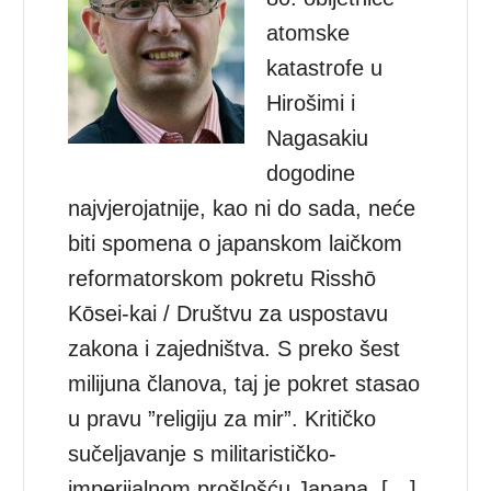
atomske
katastrofe u
Hirošimi i
Nagasakiu
dogodine
najvjerojatnije, kao ni do sada, neće
biti spomena o japanskom laičkom
reformatorskom pokretu Risshō
Kōsei-kai / Društvu za uspostavu
zakona i zajedništva. S preko šest
milijuna članova, taj je pokret stasao
u pravu ”religiju za mir”. Kritičko
sučeljavanje s militarističko-
imperijalnom prošlošću Japana, […]