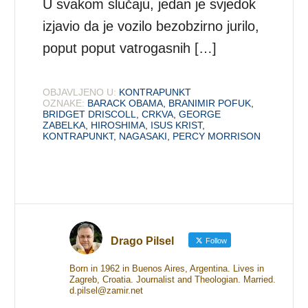
U svakom slučaju, jedan je svjedok
izjavio da je vozilo bezobzirno jurilo,
poput poput vatrogasnih […]
OBJAVLJENO U:
KONTRAPUNKT
OZNAKE:
BARACK OBAMA
,
BRANIMIR POFUK
,
BRIDGET DRISCOLL
,
CRKVA
,
GEORGE
ZABELKA
,
HIROSHIMA
,
ISUS KRIST
,
KONTRAPUNKT
,
NAGASAKI
,
PERCY MORRISON
Drago Pilsel
Follow
Born in 1962 in Buenos Aires, Argentina. Lives in
Zagreb, Croatia. Journalist and Theologian. Married.
d.pilsel@zamir.net