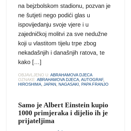
na bejzbolskom stadionu, pozvan je
ne šutjeti nego podići glas u
ispovijedanju svoje vjere i u
zajedničkoj molitvi za sve nedužne
koji u vlastitom tijelu trpe zbog
nekadašnjih i današnjih ratova, te
kako […]
OBJAVLJENO U:
ABRAHAMOVA DJECA
OZNAKE:
ABRAHAMOVA DJECA
,
AUTOGRAF
,
HIROSHIMA
,
JAPAN
,
NAGASAKI
,
PAPA FRANJO
Samo je Albert Einstein kupio
1000 primjeraka i dijelio ih je
prijateljima