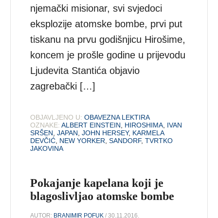
njemački misionar, svi svjedoci
eksplozije atomske bombe, prvi put
tiskanu na prvu godišnjicu Hirošime,
koncem je prošle godine u prijevodu
Ljudevita Stantića objavio
zagrebački […]
OBJAVLJENO U:
OBAVEZNA LEKTIRA
OZNAKE:
ALBERT EINSTEIN
,
HIROSHIMA
,
IVAN
SRŠEN
,
JAPAN
,
JOHN HERSEY
,
KARMELA
DEVČIĆ
,
NEW YORKER
,
SANDORF
,
TVRTKO
JAKOVINA
Pokajanje kapelana koji je
blagoslivljao atomske bombe
AUTOR:
BRANIMIR POFUK
/ 30.11.2016.