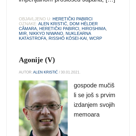
OBJAVLJENO U:
HERETIČKI PABIRCI
OZNAKE:
ALEN KRISTIĆ
,
DOM HÉLDER
CÂMARA
,
HERETIČKI PABIRCI
,
HIROSHIMA
,
MIR
,
NIKKYO NIWANO
,
NUKLEARNA
KATASTROFA
,
RISSHŌ KŌSEI-KAI
,
WCRP
Agonije (V)
AUTOR:
ALEN KRISTIĆ
/ 30.01.2021.
gospode mučiš
li se još s prvim
izdanjem svojih
memoara