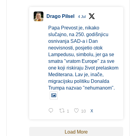
Drago Pilsel
4 Jul
Papa Prevost je, nikako
slučajno, na 250. godišnjicu
osnivanja SAD-a i Dan
neovisnosti, posjetio otok
Lampedusu, simbolu, jer ga se
smatra "vratom Europe" za sve
one koji riskiraju život prelaskom
Mediterana. Lav je, inače,
migracijsku politiku Donalda
Trumpa nazvao "nehumanom".
1
10
X
Load More