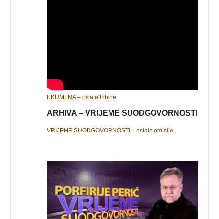
EKUMENA – ostale tribine
ARHIVA – VRIJEME SUODGOVORNOSTI
VRIJEME SUODGOVORNOSTI – ostale emisije