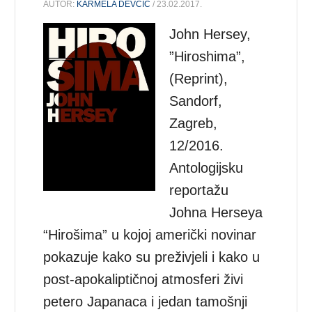
AUTOR:
KARMELA DEVČIĆ
/ 23.02.2017.
John Hersey,
”Hiroshima”,
(Reprint),
Sandorf,
Zagreb,
12/2016.
Antologijsku
reportažu
Johna Herseya
“Hirošima” u kojoj američki novinar
pokazuje kako su preživjeli i kako u
post-apokaliptičnoj atmosferi živi
petero Japanaca i jedan tamošnji