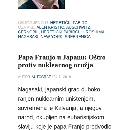
OBJAVLJENO U:
HERETIČKI PABIRCI
OZNAKE:
ALEN KRISTIĆ
,
AUSCHWITZ
,
ČERNOBIL
,
HERETIČKI PABIRCI
,
HIROSHIMA
,
NAGASAKI
,
NEW YORK
,
SREBRENICA
Papa Franjo u Japanu: Oštro
protiv nuklearnog oružja
AUTOR:
AUTOGRAF
/ 24.11.2019.
Nagasaki, japanski grad duboko
ranjen nuklearnim uništenjem,
suvremena je Kalvarija, a njegov
narod, okupljen na euharistijskom
slavlju koje je papa Franjo predvodio