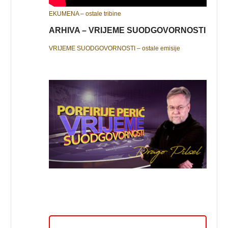
EKUMENA – ostale tribine
ARHIVA – VRIJEME SUODGOVORNOSTI
VRIJEME SUODGOVORNOSTI – ostale emisije