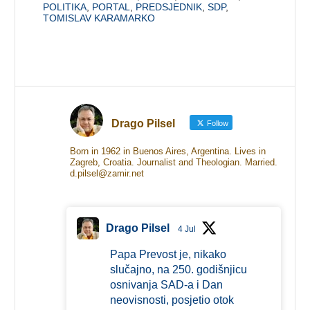
POLITIKA
,
PORTAL
,
PREDSJEDNIK
,
SDP
,
TOMISLAV KARAMARKO
Drago Pilsel
Follow
Born in 1962 in Buenos Aires, Argentina. Lives in
Zagreb, Croatia. Journalist and Theologian. Married.
d.pilsel@zamir.net
Drago Pilsel
4 Jul
Papa Prevost je, nikako
slučajno, na 250. godišnjicu
osnivanja SAD-a i Dan
neovisnosti, posjetio otok