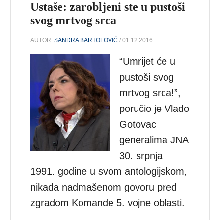
Ustaše: zarobljeni ste u pustoši
svog mrtvog srca
AUTOR:
SANDRA BARTOLOVIĆ
/ 01.12.2016.
“Umrijet će u
pustoši svog
mrtvog srca!”,
poručio je Vlado
Gotovac
generalima JNA
30. srpnja
1991. godine u svom antologijskom,
nikada nadmašenom govoru pred
zgradom Komande 5. vojne oblasti.