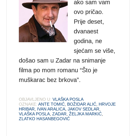
ako sam vam
ovo pričao.
Prije deset,
dvanaest
godina, ne
sjećam se više,
došao sam u Zadar na snimanje
filma po mom romanu “Što je
muškarac bez brkova”.
OBJAVLJENO U:
VLAŠKA POSLA
OZNAKE:
ANTE TOMIĆ
,
BOŽIDAR ALIĆ
,
HRVOJE
HRIBAR
,
IVAN ARALICA
,
JAKOV SEDLAR
,
VLAŠKA POSLA
,
ZADAR
,
ŽELJKA MARKIĆ
,
ZLATKO HASANBEGOVIĆ