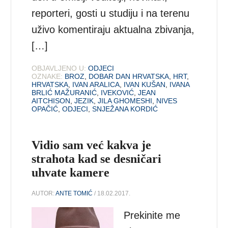
reporteri, gosti u studiju i na terenu
uživo komentiraju aktualna zbivanja,
[…]
OBJAVLJENO U:
ODJECI
OZNAKE:
BROZ
,
DOBAR DAN HRVATSKA
,
HRT
,
HRVATSKA
,
IVAN ARALICA
,
IVAN KUŠAN
,
IVANA
BRLIĆ MAŽURANIĆ
,
IVEKOVIĆ
,
JEAN
AITCHISON
,
JEZIK
,
JILA GHOMESHI
,
NIVES
OPAČIĆ
,
ODJECI
,
SNJEŽANA KORDIĆ
Vidio sam već kakva je
strahota kad se desničari
uhvate kamere
AUTOR:
ANTE TOMIĆ
/ 18.02.2017.
Prekinite me