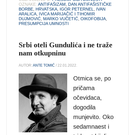
OZNAKE:
ANTIFAŠIZAM
,
DAN ANTIFAŠISTIČKE
BORBE
,
HRVATSKA
,
IGOR PETERNEL
,
IVAN
ARALICA
,
IVICA MARIJAČIĆ I TIHOMIR
DUJMOVIĆ
,
MARKO VUČETIĆ
,
OIKOFOBIJA
,
PRESUMPCIJA UMNOSTI
Srbi oteli Gundulića i ne traže
nam otkupninu
AUTOR:
ANTE TOMIĆ
/ 22.01.2022.
Otmica se, po
pričama
očevidaca,
dogodila
munjevito. Oko
sedamnaest i