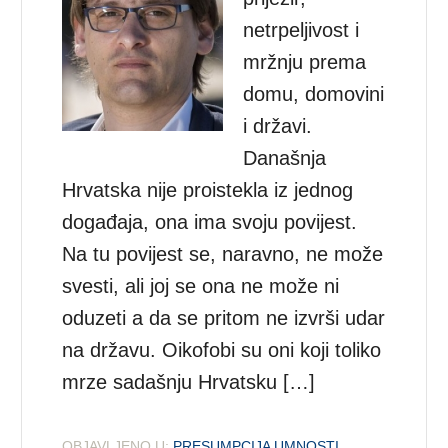
netrpeljivost i
mržnju prema
domu, domovini
i državi.
Današnja
Hrvatska nije proistekla iz jednog
događaja, ona ima svoju povijest.
Na tu povijest se, naravno, ne može
svesti, ali joj se ona ne može ni
oduzeti a da se pritom ne izvrši udar
na državu. Oikofobi su oni koji toliko
mrze sadašnju Hrvatsku […]
OBJAVLJENO U:
PRESUMPCIJA UMNOSTI