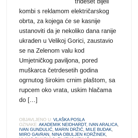
trideset bijeli
kombi s reklamom električarskog
obrta, za kojega će se kasnije
ustanoviti da je nekoliko dana ranije
ukraden u Velikoj Gorici, zaustavio
se na Zelenom valu kod
Umjetničkog paviljona, pored
muškarca četrdesetih godina
ogrnutog širokim crnim plaštom, sa
rupcem oko vrata, uskim hlačama
do […]
OBJAVLJENO U:
VLAŠKA POSLA
OZNAKE:
AKADEMIK NEIDHARDT
,
IVAN ARALICA
,
IVAN GUNDULIĆ
,
MARIN DRŽIĆ
,
MILE BUDAK
,
MIRO GAVRAN
,
NINA OBULJEN KORŽINEK
,