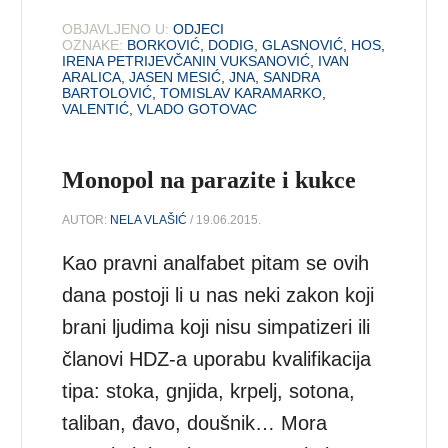
OBJAVLJENO U:
ODJECI
OZNAKE:
BORKOVIĆ
,
DODIG
,
GLASNOVIĆ
,
HOS
,
IRENA PETRIJEVČANIN VUKSANOVIĆ
,
IVAN
ARALICA
,
JASEN MESIĆ
,
JNA
,
SANDRA
BARTOLOVIĆ
,
TOMISLAV KARAMARKO
,
VALENTIĆ
,
VLADO GOTOVAC
Monopol na parazite i kukce
AUTOR:
NELA VLAŠIĆ
/ 19.06.2015.
Kao pravni analfabet pitam se ovih
dana postoji li u nas neki zakon koji
brani ljudima koji nisu simpatizeri ili
članovi HDZ-a uporabu kvalifikacija
tipa: stoka, gnjida, krpelj, sotona,
taliban, đavo, doušnik… Mora