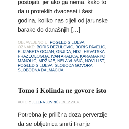
postojati, jer ako ga nema, kako to
da u proteklih dvadeset i šest
godina, koliko nas dijeli od jarunske
barake do današnjih […]
OBJAVLJENO U:
POGLED S LIJEVA
OZNAKE:
BORIS DEŽULOVIĆ
,
BORIS PAVELIĆ
,
ELIZABETA GOJAN
,
GNJIDA
,
HDZ
,
HRVATSKA
FRAZEOLOGIJA
,
IVAN ARALICA
,
KARAMARKO
,
MANOLIĆ
,
MRŽNJE
,
NELA VLAŠIĆ
,
NOVI LIST
,
POGLED S LIJEVA
,
SLOBODA GOVORA
,
SLOBODNA DALMACIJA
Tomo i Kolinda ne govore isto
AUTOR:
JELENA LOVRIĆ
/ 19.12.2014.
Potrebna je prilična doza perverzije
da se obljetnica smrti Franje