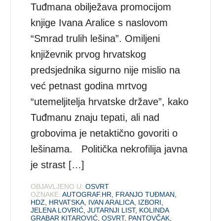
Tuđmana obilježava promocijom
knjige Ivana Aralice s naslovom
“Smrad trulih lešina”. Omiljeni
književnik prvog hrvatskog
predsjednika sigurno nije mislio na
već petnast godina mrtvog
“utemeljitelja hrvatske države”, kako
Tuđmanu znaju tepati, ali nad
grobovima je netaktično govoriti o
lešinama. Politička nekrofilija javna
je strast […]
OBJAVLJENO U:
OSVRT
OZNAKE:
AUTOGRAF.HR
,
FRANJO TUĐMAN
,
HDZ
,
HRVATSKA
,
IVAN ARALICA
,
IZBORI
,
JELENA LOVRIĆ
,
JUTARNJI LIST
,
KOLINDA
GRABAR KITAROVIĆ
,
OSVRT
,
PANTOVČAK
,