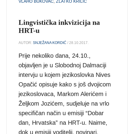
VLAHO BUKOVAC
,
ZLATKO KRILIĆ
Lingvistička inkvizicija na
HRT-u
AUTOR:
SNJEŽANA KORDIĆ
/ 28.10.2017.
Prije nekoliko dana, 24.10.,
objavljen je u Slobodnoj Dalmaciji
intervju u kojem jezikoslovka Nives
Opačić opisuje kako s još dvojicom
jezikoslovaca, Markom Alerićem i
Željkom Jozićem, sudjeluje na vrlo
specifičan način u emisiji “Dobar
dan, Hrvatska” na HRT-u. Naime,
dok u emisiji voditelji, novinari,