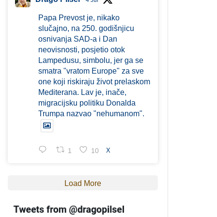
4 Jul
Papa Prevost je, nikako
slučajno, na 250. godišnjicu
osnivanja SAD-a i Dan
neovisnosti, posjetio otok
Lampedusu, simbolu, jer ga se
smatra "vratom Europe" za sve
one koji riskiraju život prelaskom
Mediterana. Lav je, inače,
migracijsku politiku Donalda
Trumpa nazvao "nehumanom".
1
10
X
Load More