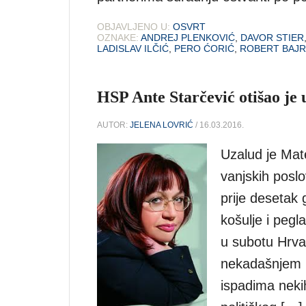
OBJAVLJENO U:
OSVRT
OZNAKE:
ANDREJ PLENKOVIĆ
,
DAVOR STIER
LADISLAV ILČIĆ
,
PERO ĆORIĆ
,
ROBERT BAJR
HSP Ante Starčević otišao je 
AUTOR:
JELENA LOVRIĆ
/ 16.03.2016.
Uzalud je Mat
vanjskih posl
prije desetak 
košulje i pegl
u subotu Hrva
nekadašnjem in
ispadima nekih