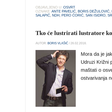
OBJAVLJENO U:
OSVRT
OZNAKE:
ANTE PAVELIĆ
,
BORIS DEŽULOVIĆ
,
SALAPIĆ
,
NDH
,
PERO ĆORIĆ
,
SAN ISIDRO
,
S
Tko će lustrirati lustratore k
AUTOR:
BORIS VLAŠIĆ
/ 26.02.2016.
Mora da je jak
Udruzi Križni p
maštati o osv
ostvarivanja 