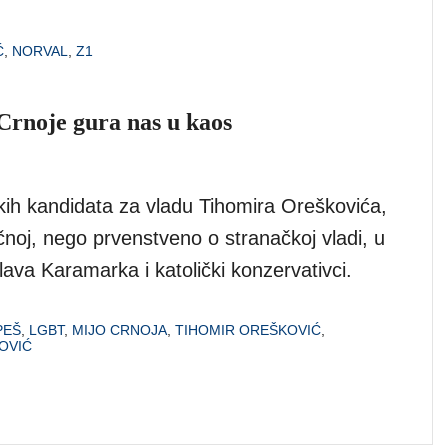
Ć
,
NORVAL
,
Z1
Crnoje gura nas u kaos
kih kandidata za vladu Tihomira Oreškovića,
ručnoj, nego prvenstveno o stranačkoj vladi, u
slava Karamarka i katolički konzervativci.
PEŠ
,
LGBT
,
MIJO CRNOJA
,
TIHOMIR OREŠKOVIĆ
,
OVIĆ