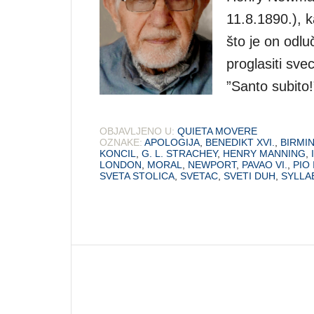
11.8.1890.), k
što je on odlu
proglasiti sve
”Santo subito!
OBJAVLJENO U:
QUIETA MOVERE
OZNAKE:
APOLOGIJA
,
BENEDIKT XVI.
,
BIRMI
KONCIL
,
G. L. STRACHEY
,
HENRY MANNING
,
LONDON
,
MORAL
,
NEWPORT
,
PAVAO VI.
,
PIO 
SVETA STOLICA
,
SVETAC
,
SVETI DUH
,
SYLLA