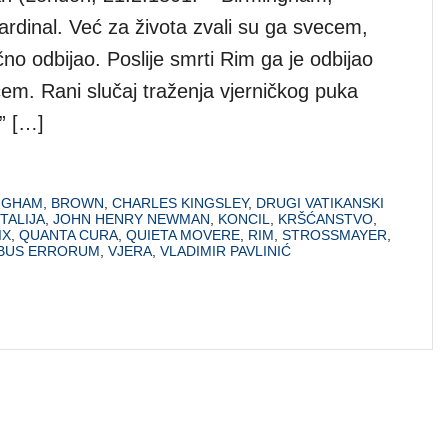
ardinal. Već za života zvali su ga svecem,
čno odbijao. Poslije smrti Rim ga je odbijao
cem. Rani slučaj traženja vjerničkog puka
” […]
NGHAM
,
BROWN
,
CHARLES KINGSLEY
,
DRUGI VATIKANSKI
ITALIJA
,
JOHN HENRY NEWMAN
,
KONCIL
,
KRŠĆANSTVO
,
IX
,
QUANTA CURA
,
QUIETA MOVERE
,
RIM
,
STROSSMAYER
,
BUS ERRORUM
,
VJERA
,
VLADIMIR PAVLINIĆ