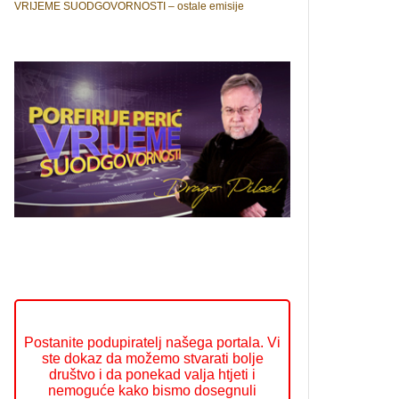
VRIJEME SUODGOVORNOSTI – ostale emisije
Postanite podupiratelj našega portala. Vi
ste dokaz da možemo stvarati bolje
društvo i da ponekad valja htjeti i
nemoguće kako bismo dosegnuli