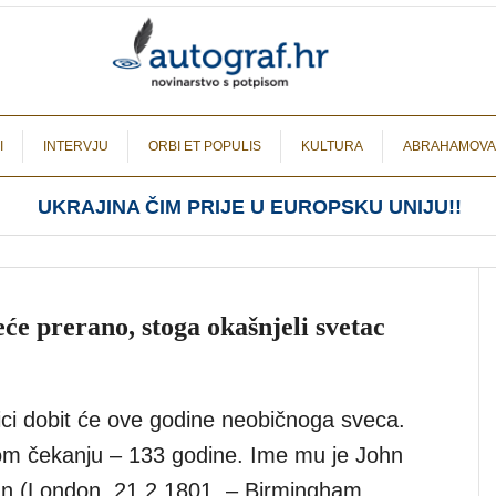
I
INTERVJU
ORBI ET POPULIS
KULTURA
ABRAHAMOVA
UKRAJINA ČIM PRIJE U EUROPSKU UNIJU!!
će prerano, stoga okašnjeli svetac
ici dobit će ove godine neobičnoga sveca.
om čekanju – 133 godine. Ime mu je John
 (London, 21.2.1801. – Birmingham,