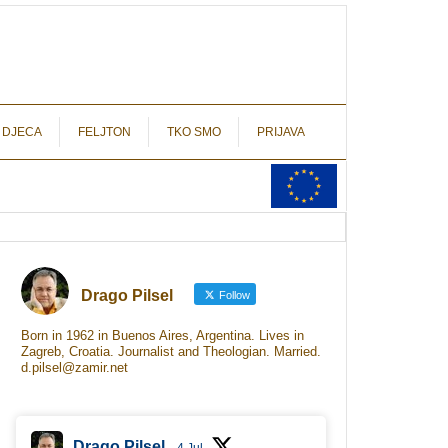
autograf.hr
novinarstvo s potpisom
 DJECA
FELJTON
TKO SMO
PRIJAVA
Drago Pilsel
Follow
Born in 1962 in Buenos Aires, Argentina. Lives in
Zagreb, Croatia. Journalist and Theologian. Married.
d.pilsel@zamir.net
Drago Pilsel