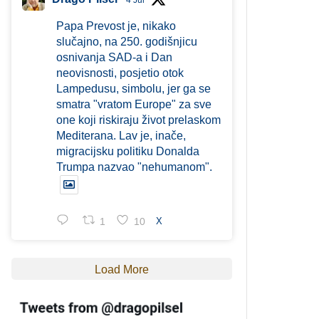
4 Jul
Papa Prevost je, nikako
slučajno, na 250. godišnjicu
osnivanja SAD-a i Dan
neovisnosti, posjetio otok
Lampedusu, simbolu, jer ga se
smatra "vratom Europe" za sve
one koji riskiraju život prelaskom
Mediterana. Lav je, inače,
migracijsku politiku Donalda
Trumpa nazvao "nehumanom".
1
10
X
Load More