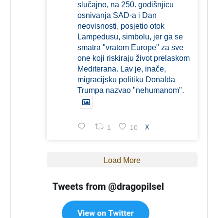
slučajno, na 250. godišnjicu
osnivanja SAD-a i Dan
neovisnosti, posjetio otok
Lampedusu, simbolu, jer ga se
smatra "vratom Europe" za sve
one koji riskiraju život prelaskom
Mediterana. Lav je, inače,
migracijsku politiku Donalda
Trumpa nazvao "nehumanom".
1
10
X
Load More