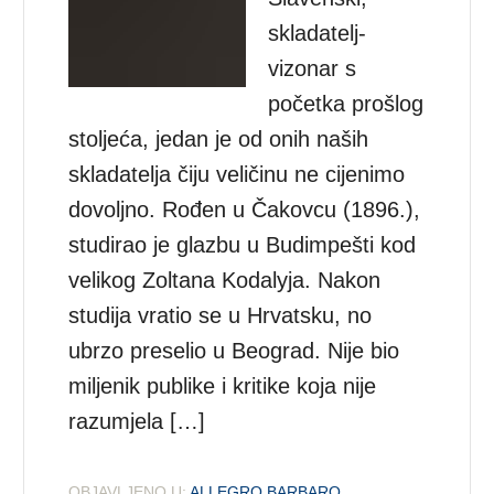
skladatelj-
vizonar s
početka prošlog
stoljeća, jedan je od onih naših
skladatelja čiju veličinu ne cijenimo
dovoljno. Rođen u Čakovcu (1896.),
studirao je glazbu u Budimpešti kod
velikog Zoltana Kodalyja. Nakon
studija vratio se u Hrvatsku, no
ubrzo preselio u Beograd. Nije bio
miljenik publike i kritike koja nije
razumjela […]
OBJAVLJENO U:
ALLEGRO BARBARO