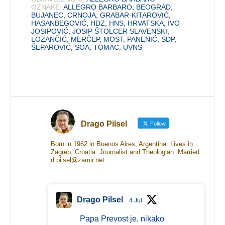
OZNAKE:
ALLEGRO BARBARO
,
BEOGRAD
,
BUJANEC
,
CRNOJA
,
GRABAR-KITAROVIĆ
,
HASANBEGOVIĆ
,
HDZ
,
HNS
,
HRVATSKA
,
IVO
JOSIPOVIĆ
,
JOSIP ŠTOLCER SLAVENSKI
,
LOZANČIĆ
,
MERČEP
,
MOST
,
PANENIĆ
,
SDP
,
ŠEPAROVIĆ
,
SOA
,
TOMAC
,
UVNS
Drago Pilsel
Follow
Born in 1962 in Buenos Aires, Argentina. Lives in
Zagreb, Croatia. Journalist and Theologian. Married.
d.pilsel@zamir.net
Drago Pilsel
4 Jul
Papa Prevost je, nikako