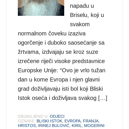
napadu u
Briselu, koji u
svakom
normalnom čoveku izaziva
ogorčenje i duboko saosećanje sa
žrtvama, izdvajaju se kroz suze
izrečene riječi visoke predstavnice
Europske Unije: “Ovo je vrlo tužan
dan u kome Evropa i njen glavni
grad doživljavaju isti bol koji Bliski
Istok oseća i doživljava svakog […]
OBJAVLJENO U:
ODJECI
OZNAKE:
BLISKI ISTOK
,
EVROPA
,
FRANJA
,
HRISTOS
,
IRINEJ BULOVIĆ
,
KIRIL
,
MOGERINI