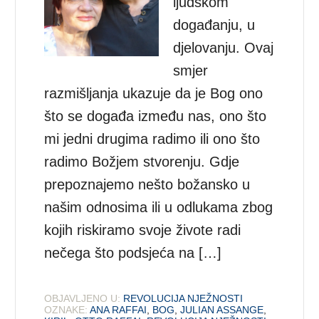
ljudskom
događanju, u
djelovanju. Ovaj
smjer
razmišljanja ukazuje da je Bog ono
što se događa između nas, ono što
mi jedni drugima radimo ili ono što
radimo Božjem stvorenju. Gdje
prepoznajemo nešto božansko u
našim odnosima ili u odlukama zbog
kojih riskiramo svoje živote radi
nečega što podsjeća na […]
OBJAVLJENO U:
REVOLUCIJA NJEŽNOSTI
OZNAKE:
ANA RAFFAI
,
BOG
,
JULIAN ASSANGE
,