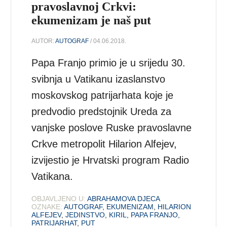
pravoslavnoj Crkvi:
ekumenizam je naš put
AUTOR:
AUTOGRAF
/ 04.06.2018.
Papa Franjo primio je u srijedu 30.
svibnja u Vatikanu izaslanstvo
moskovskog patrijarhata koje je
predvodio predstojnik Ureda za
vanjske poslove Ruske pravoslavne
Crkve metropolit Hilarion Alfejev,
izvijestio je Hrvatski program Radio
Vatikana.
OBJAVLJENO U:
ABRAHAMOVA DJECA
OZNAKE:
AUTOGRAF
,
EKUMENIZAM
,
HILARION
ALFEJEV
,
JEDINSTVO
,
KIRIL
,
PAPA FRANJO
,
PATRIJARHAT
,
PUT