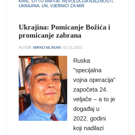
KIRIL
,
OTTO RAFFAI
,
REVOLUCIJA NJEŽNOSTI
,
UKRAJINA
,
UN
,
VJERNICI ZA MIR
Ukrajina: Pomicanje Božića i
promicanje zabrana
AUTOR:
MIRKO MLAKAR
/ 01.01.2023.
Ruska
”specijalna
vojna operacija”
započeta 24.
veljače – a to je
događaj u
2022. godini
koji nadilazi