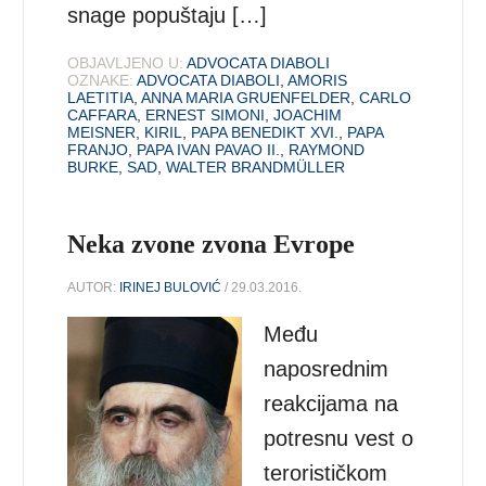
snage popuštaju […]
OBJAVLJENO U:
ADVOCATA DIABOLI
OZNAKE:
ADVOCATA DIABOLI
,
AMORIS
LAETITIA
,
ANNA MARIA GRUENFELDER
,
CARLO
CAFFARA
,
ERNEST SIMONI
,
JOACHIM
MEISNER
,
KIRIL
,
PAPA BENEDIKT XVI.
,
PAPA
FRANJO
,
PAPA IVAN PAVAO II.
,
RAYMOND
BURKE
,
SAD
,
WALTER BRANDMÜLLER
Neka zvone zvona Evrope
AUTOR:
IRINEJ BULOVIĆ
/ 29.03.2016.
Među
naposrednim
reakcijama na
potresnu vest o
terorističkom