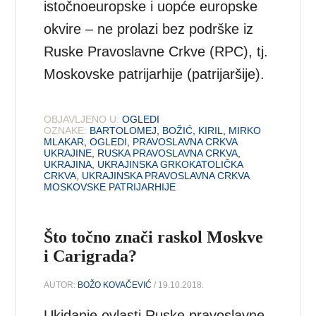
istočnoeuropske i uopće europske
okvire – ne prolazi bez podrške iz
Ruske Pravoslavne Crkve (RPC), tj.
Moskovske patrijarhije (patrijaršije).
OBJAVLJENO U:
OGLEDI
OZNAKE:
BARTOLOMEJ
,
BOŽIĆ
,
KIRIL
,
MIRKO
MLAKAR
,
OGLEDI
,
PRAVOSLAVNA CRKVA
UKRAJINE
,
RUSKA PRAVOSLAVNA CRKVA
,
UKRAJINA
,
UKRAJINSKA GRKOKATOLIČKA
CRKVA
,
UKRAJINSKA PRAVOSLAVNA CRKVA
MOSKOVSKE PATRIJARHIJE
Što točno znači raskol Moskve
i Carigrada?
AUTOR:
BOŽO KOVAČEVIĆ
/ 19.10.2018.
Ukidanje ovlasti Ruske pravoslavne