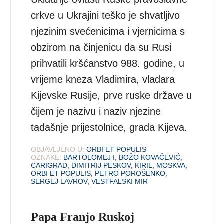
crkve u Ukrajini teško je shvatljivo
njezinim svećenicima i vjernicima s
obzirom na činjenicu da su Rusi
prihvatili kršćanstvo 988. godine, u
vrijeme kneza Vladimira, vladara
Kijevske Rusije, prve ruske države u
čijem je nazivu i naziv njezine
tadašnje prijestolnice, grada Kijeva.
OBJAVLJENO U:
ORBI ET POPULIS
OZNAKE:
BARTOLOMEJ I
,
BOŽO KOVAČEVIĆ
,
CARIGRAD
,
DIMITRIJ PESKOV
,
KIRIL
,
MOSKVA
,
ORBI ET POPULIS
,
PETRO POROŠENKO
,
SERGEJ LAVROV
,
VESTFALSKI MIR
Papa Franjo Ruskoj