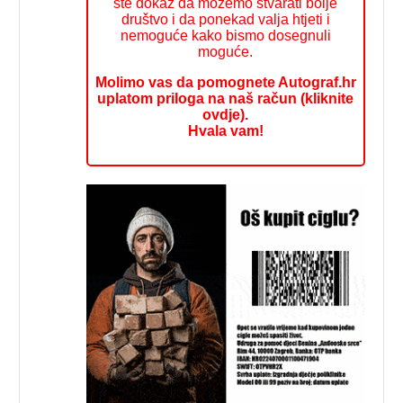
ste dokaz da možemo stvarati bolje
društvo i da ponekad valja htjeti i
nemoguće kako bismo dosegnuli
moguće.
Molimo vas da pomognete Autograf.hr
uplatom priloga na naš račun (kliknite
ovdje).
Hvala vam!