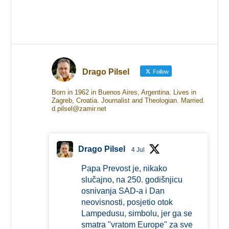
Drago Pilsel
Follow
Born in 1962 in Buenos Aires, Argentina. Lives in
Zagreb, Croatia. Journalist and Theologian. Married.
d.pilsel@zamir.net
Drago Pilsel
4 Jul
Papa Prevost je, nikako
slučajno, na 250. godišnjicu
osnivanja SAD-a i Dan
neovisnosti, posjetio otok
Lampedusu, simbolu, jer ga se
smatra "vratom Europe" za sve