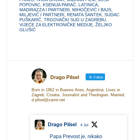
POPOVAC
,
KSENIJA PARAĆ
,
LATINICA
,
MADIRAZZA I PARTNERI
,
MIHOČEVIĆ I BAJS
,
MILJEVIĆ I PARTNERI
,
RENATA ŠANTEK
,
SUDAC
PUŠKARIĆ
,
TRGOVAČKI SUD U ZAGREBU
,
VIJEĆE ZA ELEKTRONIČKE MEDIJE
,
ŽELJKO
GLUŠIĆ
Drago Pilsel
Follow
Born in 1962 in Buenos Aires, Argentina. Lives in
Zagreb, Croatia. Journalist and Theologian. Married.
d.pilsel@zamir.net
Drago Pilsel
4 Jul
Papa Prevost je, nikako