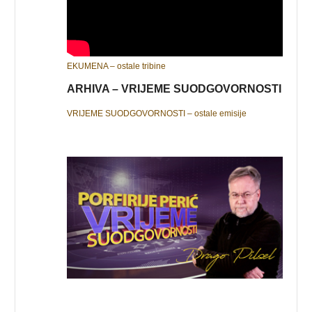
EKUMENA – ostale tribine
ARHIVA – VRIJEME SUODGOVORNOSTI
VRIJEME SUODGOVORNOSTI – ostale emisije