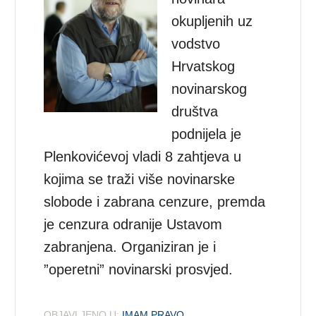
okupljenih uz
vodstvo
Hrvatskog
novinarskog
društva
podnijela je
Plenkovićevoj vladi 8 zahtjeva u
kojima se traži više novinarske
slobode i zabrana cenzure, premda
je cenzura odranije Ustavom
zabranjena. Organiziran je i
”operetni” novinarski prosvjed.
OBJAVLJENO U:
IMAM PRAVO