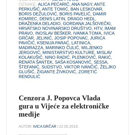
OZNAKE:
ALICA PEĆARIĆ
,
ANA NAGY
,
ANTE
PERKUŠIĆ
,
ANTE TOMIĆ
,
BAN LESKOVAR
,
BORIS DEŽULOVIĆ
,
BORIS PAVELIĆ
,
DAMIR
KOMREC
,
DENIS LATIN
,
DRAGO HEDL
,
DRAŽENKA DELADIO
,
GORDANA JALŠOVEČKI
,
HRVATSKO NOVINARSKO DRUŠTVO
,
HTV
,
IMAM
PRAVO
,
INOSLAV BEŠKER
,
IVANKA TOMA
,
IVICA
GRČAR
,
JELINIĆ
,
JOSIP POPOVAC
,
JURICA
PAVIČIĆ
,
KSENIJA PARAĆ
,
LATINICA
,
MADIRAZZA
,
MARINKO ČULIĆ
,
MILJENKO
JERGOVIĆ
,
MINISTARSTVO KULTURE
,
MISLAV
KOLAKUŠIĆ
,
NINO RADIĆ
,
PLENKOVIĆ
,
RAKIĆ
,
RENATA ŠANTEK
,
SAŠA KOSANOVIĆ
,
SESSA
,
ŠTEFANIĆ
,
SUDSTVO
,
VIKTOR IVANČIĆ
,
ŽELJKO
GLUŠIĆ
,
ŽIGANTE ŽIVKOVIĆ
,
ZORETIĆ
RENDULIĆ
Cenzora J. Popovca Vlada
gura u Vijeće za elektroničke
medije
AUTOR:
IVICA GRČAR
/ 22.05.2018.