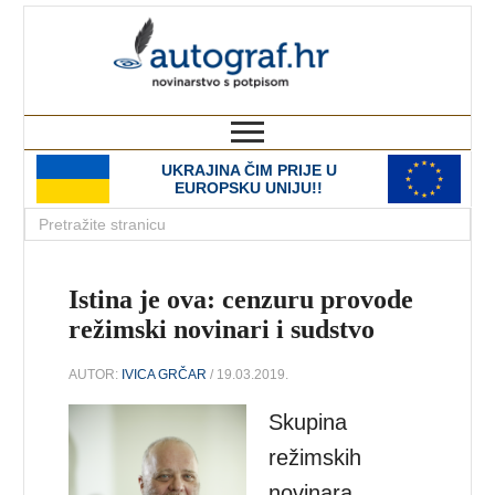
autograf.hr
novinarstvo s potpisom
UKRAJINA ČIM PRIJE U
EUROPSKU UNIJU!!
Istina je ova: cenzuru provode
režimski novinari i sudstvo
AUTOR:
IVICA GRČAR
/ 19.03.2019.
Skupina
režimskih
novinara