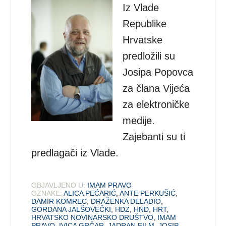
Iz Vlade
Republike
Hrvatske
predložili su
Josipa Popovca
za člana Vijeća
za elektroničke
medije.
Zajebanti su ti
predlagači iz Vlade.
OBJAVLJENO U:
IMAM PRAVO
OZNAKE:
ALICA PEĆARIĆ
,
ANTE PERKUŠIĆ
,
DAMIR KOMREC
,
DRAŽENKA DELADIO
,
GORDANA JALŠOVEČKI
,
HDZ
,
HND
,
HRT
,
HRVATSKO NOVINARSKO DRUŠTVO
,
IMAM
PRAVO
,
IVICA GRČAR
,
JADRAN FILM
,
JOSIP