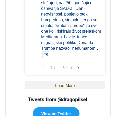
slučajno, na 250. godišnjicu
osnivanja SAD-a i Dan
neovisnosti, posjetio otok
Lampedusu, simbolu, jer ga se
smatra "vratom Europe" za sve
one koji riskiraju život prelaskom
Mediterana. Lav je, inače,
migracijsku politiku Donalda
Trumpa nazvao "nehumanom".
1
10
X
Load More