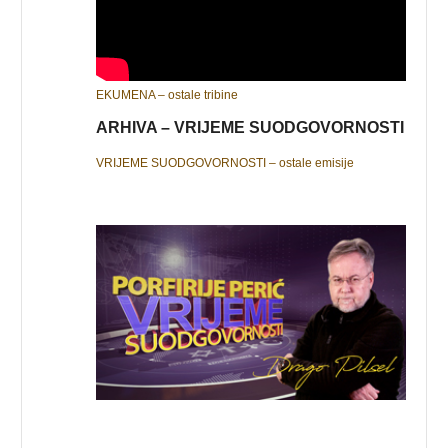
EKUMENA – ostale tribine
ARHIVA – VRIJEME SUODGOVORNOSTI
VRIJEME SUODGOVORNOSTI – ostale emisije