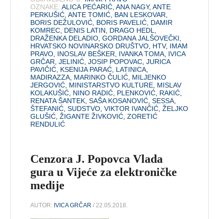
OZNAKE:
ALICA PEĆARIĆ
,
ANA NAGY
,
ANTE
PERKUŠIĆ
,
ANTE TOMIĆ
,
BAN LESKOVAR
,
BORIS DEŽULOVIĆ
,
BORIS PAVELIĆ
,
DAMIR
KOMREC
,
DENIS LATIN
,
DRAGO HEDL
,
DRAŽENKA DELADIO
,
GORDANA JALŠOVEČKI
,
HRVATSKO NOVINARSKO DRUŠTVO
,
HTV
,
IMAM
PRAVO
,
INOSLAV BEŠKER
,
IVANKA TOMA
,
IVICA
GRČAR
,
JELINIĆ
,
JOSIP POPOVAC
,
JURICA
PAVIČIĆ
,
KSENIJA PARAĆ
,
LATINICA
,
MADIRAZZA
,
MARINKO ČULIĆ
,
MILJENKO
JERGOVIĆ
,
MINISTARSTVO KULTURE
,
MISLAV
KOLAKUŠIĆ
,
NINO RADIĆ
,
PLENKOVIĆ
,
RAKIĆ
,
RENATA ŠANTEK
,
SAŠA KOSANOVIĆ
,
SESSA
,
ŠTEFANIĆ
,
SUDSTVO
,
VIKTOR IVANČIĆ
,
ŽELJKO
GLUŠIĆ
,
ŽIGANTE ŽIVKOVIĆ
,
ZORETIĆ
RENDULIĆ
Cenzora J. Popovca Vlada
gura u Vijeće za elektroničke
medije
AUTOR:
IVICA GRČAR
/ 22.05.2018.