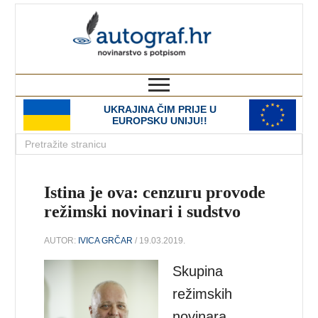
autograf.hr
novinarstvo s potpisom
UKRAJINA ČIM PRIJE U
EUROPSKU UNIJU!!
Istina je ova: cenzuru provode
režimski novinari i sudstvo
AUTOR:
IVICA GRČAR
/ 19.03.2019.
Skupina
režimskih
novinara