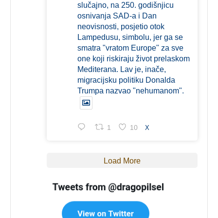
slučajno, na 250. godišnjicu
osnivanja SAD-a i Dan
neovisnosti, posjetio otok
Lampedusu, simbolu, jer ga se
smatra "vratom Europe" za sve
one koji riskiraju život prelaskom
Mediterana. Lav je, inače,
migracijsku politiku Donalda
Trumpa nazvao "nehumanom".
1
10
X
Load More