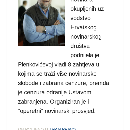
okupljenih uz
vodstvo
Hrvatskog
novinarskog
društva
podnijela je
Plenkovićevoj vladi 8 zahtjeva u
kojima se traži više novinarske
slobode i zabrana cenzure, premda
je cenzura odranije Ustavom
zabranjena. Organiziran je i
”operetni” novinarski prosvjed.
OBJAVLJENO U:
IMAM PRAVO