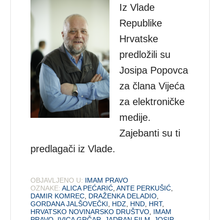
Iz Vlade
Republike
Hrvatske
predložili su
Josipa Popovca
za člana Vijeća
za elektroničke
medije.
Zajebanti su ti
predlagači iz Vlade.
OBJAVLJENO U:
IMAM PRAVO
OZNAKE:
ALICA PEĆARIĆ
,
ANTE PERKUŠIĆ
,
DAMIR KOMREC
,
DRAŽENKA DELADIO
,
GORDANA JALŠOVEČKI
,
HDZ
,
HND
,
HRT
,
HRVATSKO NOVINARSKO DRUŠTVO
,
IMAM
PRAVO
,
IVICA GRČAR
,
JADRAN FILM
,
JOSIP