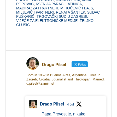
POPOVAC
,
KSENIJA PARAĆ
,
LATINICA
,
MADIRAZZA I PARTNERI
,
MIHOČEVIĆ I BAJS
,
MILJEVIĆ I PARTNERI
,
RENATA ŠANTEK
,
SUDAC
PUŠKARIĆ
,
TRGOVAČKI SUD U ZAGREBU
,
VIJEĆE ZA ELEKTRONIČKE MEDIJE
,
ŽELJKO
GLUŠIĆ
Drago Pilsel
Follow
Born in 1962 in Buenos Aires, Argentina. Lives in
Zagreb, Croatia. Journalist and Theologian. Married.
d.pilsel@zamir.net
Drago Pilsel
4 Jul
Papa Prevost je, nikako