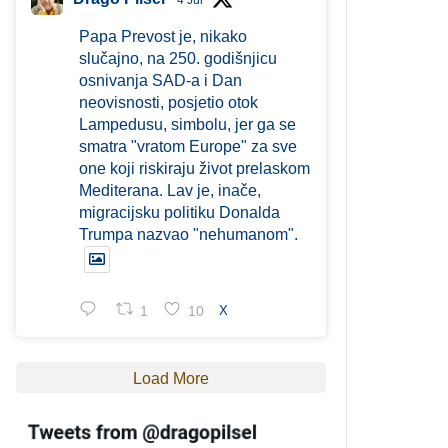
4 Jul
Papa Prevost je, nikako
slučajno, na 250. godišnjicu
osnivanja SAD-a i Dan
neovisnosti, posjetio otok
Lampedusu, simbolu, jer ga se
smatra "vratom Europe" za sve
one koji riskiraju život prelaskom
Mediterana. Lav je, inače,
migracijsku politiku Donalda
Trumpa nazvao "nehumanom".
1
10
X
Load More