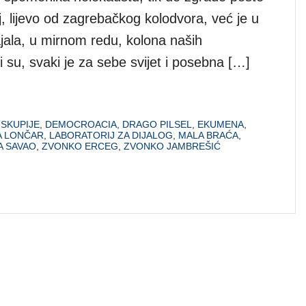
, lijevo od zagrebačkog kolodvora, već je u
jala, u mirnom redu, kolona naših
 su, svaki je za sebe svijet i posebna […]
SKUPIJE
,
DEMOCROACIA
,
DRAGO PILSEL
,
EKUMENA
,
A LONČAR
,
LABORATORIJ ZA DIJALOG
,
MALA BRAĆA
,
 SAVAO
,
ZVONKO ERCEG
,
ZVONKO JAMBREŠIĆ