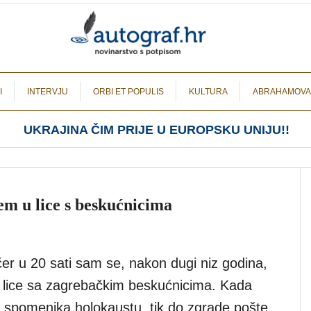
I
INTERVJU
ORBI ET POPULIS
KULTURA
ABRAHAMOVA
UKRAJINA ČIM PRIJE U EUROPSKU UNIJU!!
em u lice s beskućnicima
er u 20 sati sam se, nakon dugi niz godina,
 lice sa zagrebačkim beskućnicima. Kada
 spomenika holokaustu, tik do zgrade pošte