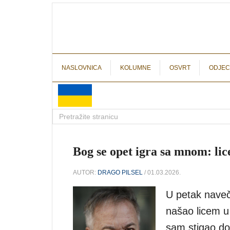
NASLOVNICA
KOLUMNE
OSVRT
ODJEC
Bog se opet igra sa mnom: lic
AUTOR:
DRAGO PILSEL
/ 01.03.2026.
U petak naveč
našao licem u
sam stigao do