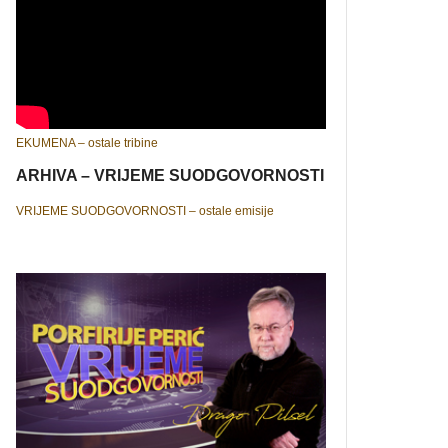
EKUMENA – ostale tribine
ARHIVA – VRIJEME SUODGOVORNOSTI
VRIJEME SUODGOVORNOSTI – ostale emisije