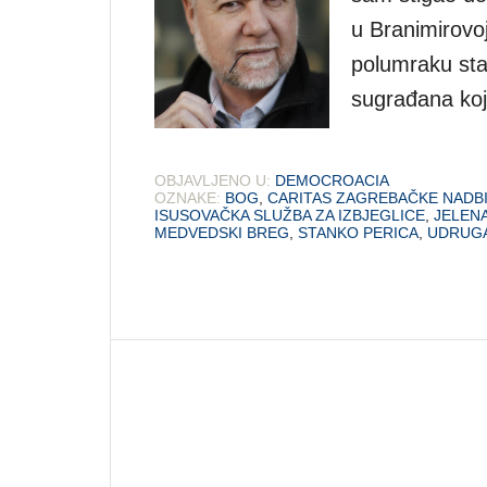
u Branimirovoj
polumraku sta
sugrađana koji
OBJAVLJENO U:
DEMOCROACIA
OZNAKE:
BOG
,
CARITAS ZAGREBAČKE NADBI
ISUSOVAČKA SLUŽBA ZA IZBJEGLICE
,
JELEN
MEDVEDSKI BREG
,
STANKO PERICA
,
UDRUGA