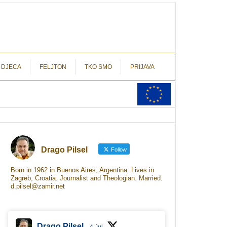
autograf.hr
novinarstvo s potpisom
 DJECA
FELJTON
TKO SMO
PRIJAVA
Drago Pilsel
Follow
Born in 1962 in Buenos Aires, Argentina. Lives in
Zagreb, Croatia. Journalist and Theologian. Married.
d.pilsel@zamir.net
Drago Pilsel