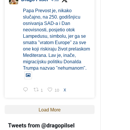
4 Jul
Papa Prevost je, nikako
slučajno, na 250. godišnjicu
osnivanja SAD-a i Dan
neovisnosti, posjetio otok
Lampedusu, simbolu, jer ga se
smatra "vratom Europe" za sve
one koji riskiraju život prelaskom
Mediterana. Lav je, inače,
migracijsku politiku Donalda
Trumpa nazvao "nehumanom".
1
10
X
Load More