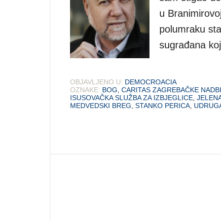
u Branimirovoj
polumraku sta
sugrađana koji
OBJAVLJENO U:
DEMOCROACIA
OZNAKE:
BOG
,
CARITAS ZAGREBAČKE NADBI
ISUSOVAČKA SLUŽBA ZA IZBJEGLICE
,
JELEN
MEDVEDSKI BREG
,
STANKO PERICA
,
UDRUGA