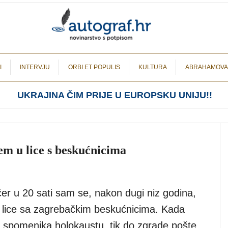
I
INTERVJU
ORBI ET POPULIS
KULTURA
ABRAHAMOVA
UKRAJINA ČIM PRIJE U EUROPSKU UNIJU!!
em u lice s beskućnicima
er u 20 sati sam se, nakon dugi niz godina,
 lice sa zagrebačkim beskućnicima. Kada
 spomenika holokaustu, tik do zgrade pošte