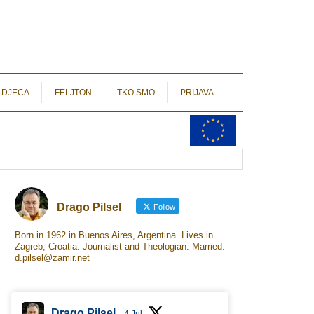
autograf.hr
novinarstvo s potpisom
 DJECA
FELJTON
TKO SMO
PRIJAVA
Drago Pilsel
Follow
Born in 1962 in Buenos Aires, Argentina. Lives in
Zagreb, Croatia. Journalist and Theologian. Married.
d.pilsel@zamir.net
Drago Pilsel