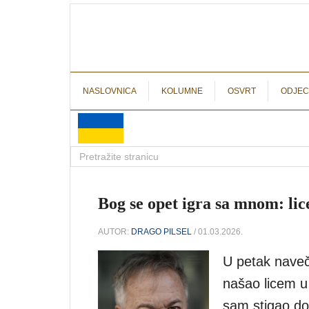
NASLOVNICA
KOLUMNE
OSVRT
ODJEC
Bog se opet igra sa mnom: lic
AUTOR:
DRAGO PILSEL
/ 01.03.2026.
U petak naveč
našao licem u
sam stigao do