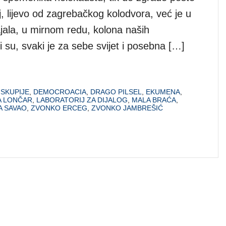
, lijevo od zagrebačkog kolodvora, već je u
jala, u mirnom redu, kolona naših
 su, svaki je za sebe svijet i posebna […]
SKUPIJE
,
DEMOCROACIA
,
DRAGO PILSEL
,
EKUMENA
,
A LONČAR
,
LABORATORIJ ZA DIJALOG
,
MALA BRAĆA
,
 SAVAO
,
ZVONKO ERCEG
,
ZVONKO JAMBREŠIĆ