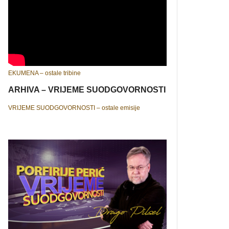
EKUMENA – ostale tribine
ARHIVA – VRIJEME SUODGOVORNOSTI
VRIJEME SUODGOVORNOSTI – ostale emisije