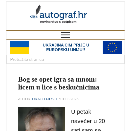
autograf.hr
novinarstvo s potpisom
UKRAJINA ČIM PRIJE U
EUROPSKU UNIJU!!
Bog se opet igra sa mnom:
licem u lice s beskućnicima
AUTOR:
DRAGO PILSEL
/ 01.03.2026.
U petak
navečer u 20
sati sam se,