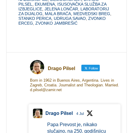
PILSEL
,
EKUMENA
,
ISUSOVAČKA SLUŽBA ZA
IZBJEGLICE
,
JELENA LONČAR
,
LABORATORIJ
ZA DIJALOG
,
MALA BRAĆA
,
MEDVEDSKI BREG
,
STANKO PERICA
,
UDRUGA SAVAO
,
ZVONKO
ERCEG
,
ZVONKO JAMBREŠIĆ
Drago Pilsel
Follow
Born in 1962 in Buenos Aires, Argentina. Lives in
Zagreb, Croatia. Journalist and Theologian. Married.
d.pilsel@zamir.net
Drago Pilsel
4 Jul
Papa Prevost je, nikako
slučajno, na 250. godišnjicu