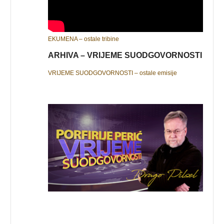
EKUMENA – ostale tribine
ARHIVA – VRIJEME SUODGOVORNOSTI
VRIJEME SUODGOVORNOSTI – ostale emisije