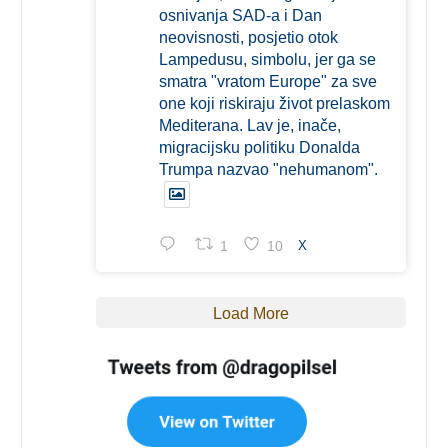
osnivanja SAD-a i Dan
neovisnosti, posjetio otok
Lampedusu, simbolu, jer ga se
smatra "vratom Europe" za sve
one koji riskiraju život prelaskom
Mediterana. Lav je, inače,
migracijsku politiku Donalda
Trumpa nazvao "nehumanom".
1
10
X
Load More