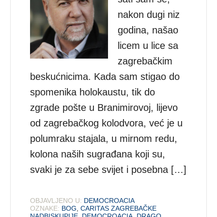
nakon dugi niz
godina, našao
licem u lice sa
zagrebačkim
beskućnicima. Kada sam stigao do
spomenika holokaustu, tik do
zgrade pošte u Branimirovoj, lijevo
od zagrebačkog kolodvora, već je u
polumraku stajala, u mirnom redu,
kolona naših sugrađana koji su,
svaki je za sebe svijet i posebna […]
OBJAVLJENO U:
DEMOCROACIA
OZNAKE:
BOG
,
CARITAS ZAGREBAČKE
NADBISKUPIJE
,
DEMOCROACIA
,
DRAGO