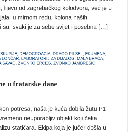
, lijevo od zagrebačkog kolodvora, već je u
jala, u mirnom redu, kolona naših
 su, svaki je za sebe svijet i posebna […]
SKUPIJE
,
DEMOCROACIA
,
DRAGO PILSEL
,
EKUMENA
,
A LONČAR
,
LABORATORIJ ZA DIJALOG
,
MALA BRAĆA
,
 SAVAO
,
ZVONKO ERCEG
,
ZVONKO JAMBREŠIĆ
me u fratarske dane
kon potresa, naša je kuća dobila žutu P1
ivremeno neuporabljiv objekt koji čeka
lizu statičara. Ekipa koja je jučer došla u