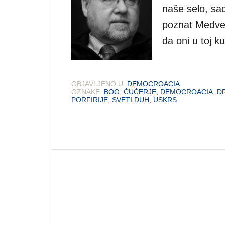
naše selo, sad
poznat Medved
da oni u toj k
OBJAVLJENO U:
DEMOCROACIA
OZNAKE:
BOG
,
ČUČERJE
,
DEMOCROACIA
,
D
PORFIRIJE
,
SVETI DUH
,
USKRS