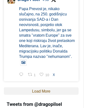
4 Jul
Papa Prevost je, nikako
slučajno, na 250. godišnjicu
osnivanja SAD-a i Dan
neovisnosti, posjetio otok
Lampedusu, simbolu, jer ga se
smatra "vratom Europe" za sve
one koji riskiraju život prelaskom
Mediterana. Lav je, inače,
migracijsku politiku Donalda
Trumpa nazvao "nehumanom".
1
10
X
Load More