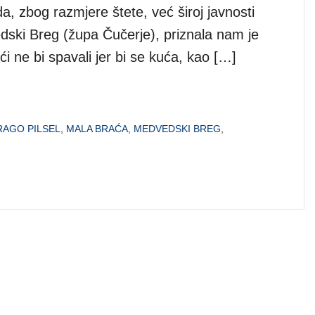
a, zbog razmjere štete, već široj javnosti
ski Breg (župa Čučerje), priznala nam je
ući ne bi spavali jer bi se kuća, kao […]
RAGO PILSEL
,
MALA BRAĆA
,
MEDVEDSKI BREG
,