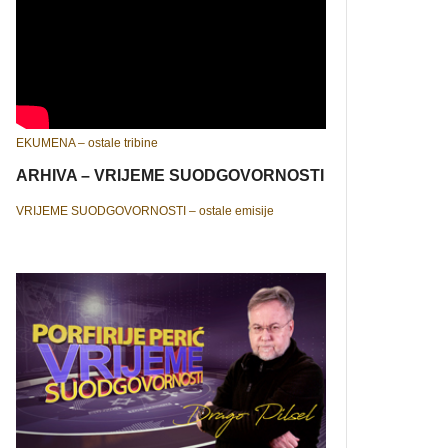
EKUMENA – ostale tribine
ARHIVA – VRIJEME SUODGOVORNOSTI
VRIJEME SUODGOVORNOSTI – ostale emisije