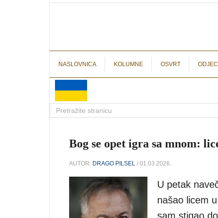
NASLOVNICA
KOLUMNE
OSVRT
ODJEC
Bog se opet igra sa mnom: lic
AUTOR:
DRAGO PILSEL
/ 01.03.2026.
U petak naveč
našao licem u
sam stigao do