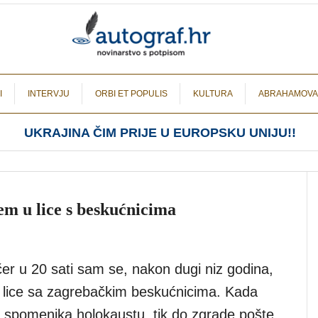
I
INTERVJU
ORBI ET POPULIS
KULTURA
ABRAHAMOVA
UKRAJINA ČIM PRIJE U EUROPSKU UNIJU!!
em u lice s beskućnicima
er u 20 sati sam se, nakon dugi niz godina,
 lice sa zagrebačkim beskućnicima. Kada
 spomenika holokaustu, tik do zgrade pošte