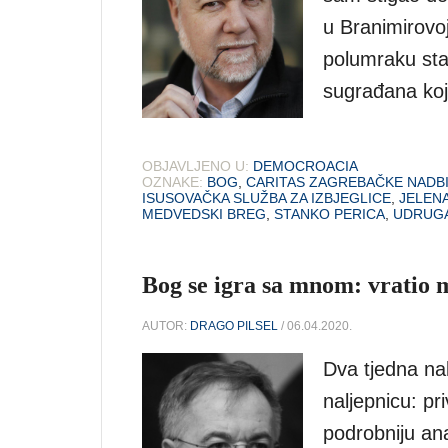
u Branimirovoj
polumraku sta
sugrađana koji
OBJAVLJENO U:
DEMOCROACIA
OZNAKE:
BOG
,
CARITAS ZAGREBAČKE NADBI
ISUSOVAČKA SLUŽBA ZA IZBJEGLICE
,
JELEN
MEDVEDSKI BREG
,
STANKO PERICA
,
UDRUGA
Bog se igra sa mnom: vratio 
AUTOR:
DRAGO PILSEL
/ 06.04.2020.
Dva tjedna na
naljepnicu: pr
podrobniju ana