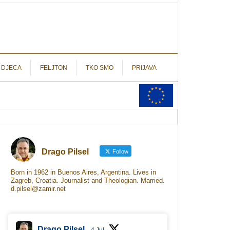
autograf.hr
novinarstvo s potpisom
 DJECA
FELJTON
TKO SMO
PRIJAVA
Drago Pilsel
Follow
Born in 1962 in Buenos Aires, Argentina. Lives in
Zagreb, Croatia. Journalist and Theologian. Married.
d.pilsel@zamir.net
Drago Pilsel