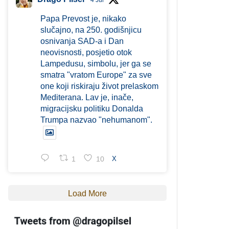
4 Jul
Papa Prevost je, nikako
slučajno, na 250. godišnjicu
osnivanja SAD-a i Dan
neovisnosti, posjetio otok
Lampedusu, simbolu, jer ga se
smatra "vratom Europe" za sve
one koji riskiraju život prelaskom
Mediterana. Lav je, inače,
migracijsku politiku Donalda
Trumpa nazvao "nehumanom".
1
10
X
Load More