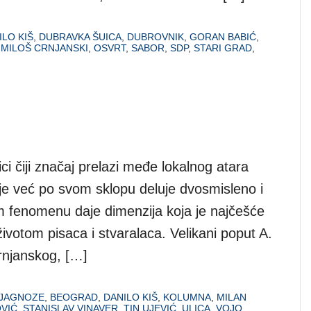
ILO KIŠ
,
DUBRAVKA ŠUICA
,
DUBROVNIK
,
GORAN BABIĆ
,
,
MILOŠ CRNJANSKI
,
OSVRT
,
SABOR
,
SDP
,
STARI GRAD
,
nici čiji značaj prelazi međe lokalnog atara
nje već po svom sklopu deluje dvosmisleno i
m fenomenu daje dimenzija koja je najčešće
otom pisaca i stvaralaca. Velikani poput A.
rnjanskog, […]
IJAGNOZE
,
BEOGRAD
,
DANILO KIŠ
,
KOLUMNA
,
MILAN
VIĆ
,
STANISLAV VINAVER
,
TIN UJEVIĆ
,
ULICA
,
VOJO