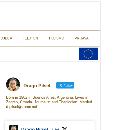
autograf.hr
novinarstvo s potpisom
 DJECA
FELJTON
TKO SMO
PRIJAVA
Drago Pilsel
Follow
Born in 1962 in Buenos Aires, Argentina. Lives in
Zagreb, Croatia. Journalist and Theologian. Married.
d.pilsel@zamir.net
Drago Pilsel