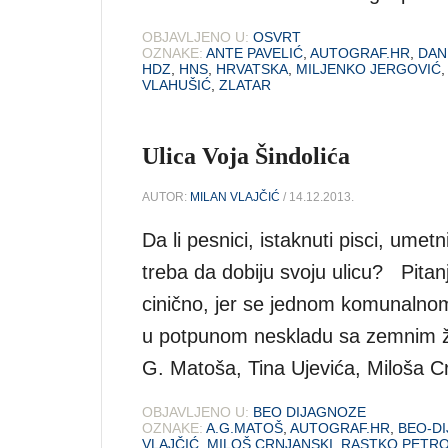
OBJAVLJENO U:
OSVRT
OZNAKE:
ANTE PAVELIĆ
,
AUTOGRAF.HR
,
DAN
HDZ
,
HNS
,
HRVATSKA
,
MILJENKO JERGOVIĆ
VLAHUŠIĆ
,
ZLATAR
Ulica Voja Šindolića
AUTOR:
MILAN VLAJČIĆ
/ 14.12.2013.
Da li pesnici, istaknuti pisci, umet
treba da dobiju svoju ulicu? Pita
cinično, jer se jednom komunalno
u potpunom neskladu sa zemnim živ
G. Matoša, Tina Ujevića, Miloša C
OBJAVLJENO U:
BEO DIJAGNOZE
OZNAKE:
A.G.MATOŠ
,
AUTOGRAF.HR
,
BEO-D
VLAJČIĆ
,
MILOŠ CRNJANSKI
,
RASTKO PETRO