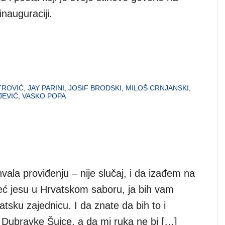
nauguraciji.
TROVIĆ
,
JAY PARINI
,
JOSIF BRODSKI
,
MILOŠ CRNJANSKI
,
JEVIĆ
,
VASKO POPA
vala proviđenju – nije slučaj, i da izađem na
eć jesu u Hrvatskom saboru, ja bih vam
sku zajednicu. I da znate da bih to i
e Dubravke Šuice, a da mi ruka ne bi […]