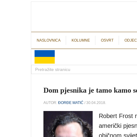
NASLOVNICA
KOLUMNE
OSVRT
ODJEC
Dom pjesnika je tamo kamo s
AUTOR:
ĐORĐE MATIĆ
/ 30.04.2018.
Robert Frost n
američki pjesn
običnom svijet