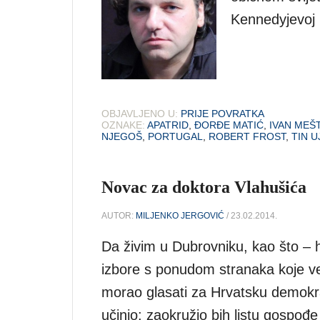
Kennedyjevoj i
OBJAVLJENO U:
PRIJE POVRATKA
OZNAKE:
APATRID
,
ĐORĐE MATIĆ
,
IVAN MEŠ
NJEGOŠ
,
PORTUGAL
,
ROBERT FROST
,
TIN U
Novac za doktora Vlahušića
AUTOR:
MILJENKO JERGOVIĆ
/ 23.02.2014.
Da živim u Dubrovniku, kao što – h
izbore s ponudom stranaka koje v
morao glasati za Hrvatsku demokrat
učinio: zaokružio bih listu gospođ