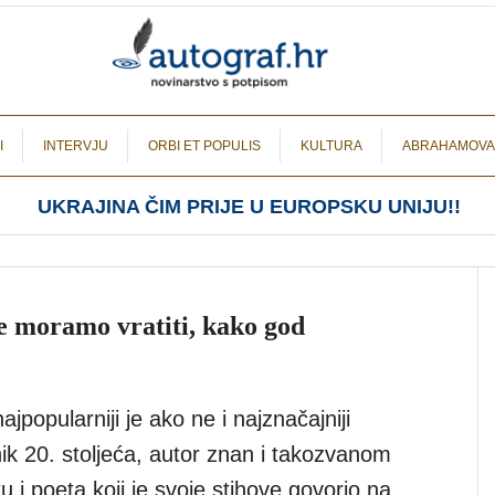
I
INTERVJU
ORBI ET POPULIS
KULTURA
ABRAHAMOVA
UKRAJINA ČIM PRIJE U EUROPSKU UNIJU!!
e moramo vratiti, kako god
ajpopularniji je ako ne i najznačajniji
ik 20. stoljeća, autor znan i takozvanom
u i poeta koji je svoje stihove govorio na