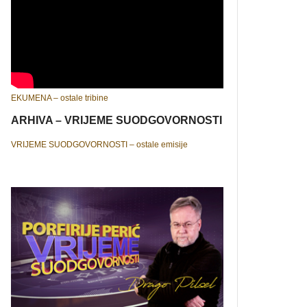
EKUMENA – ostale tribine
ARHIVA – VRIJEME SUODGOVORNOSTI
VRIJEME SUODGOVORNOSTI – ostale emisije