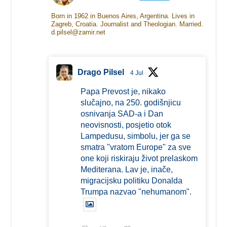
Born in 1962 in Buenos Aires, Argentina. Lives in
Zagreb, Croatia. Journalist and Theologian. Married.
d.pilsel@zamir.net
Drago Pilsel
4 Jul
Papa Prevost je, nikako
slučajno, na 250. godišnjicu
osnivanja SAD-a i Dan
neovisnosti, posjetio otok
Lampedusu, simbolu, jer ga se
smatra "vratom Europe" za sve
one koji riskiraju život prelaskom
Mediterana. Lav je, inače,
migracijsku politiku Donalda
Trumpa nazvao "nehumanom".