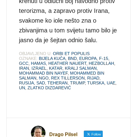
krenuti u odlučni boj navodno protiv
terorizma, a zapravo protiv Irana,
svakome ko iole nešto zna o
zbivanjima u tom svijetu tamo bilo je
jasno da je šejtan odnio šalu.
OBJAVLJENO U:
ORBI ET POPULIS
OZNAKE:
BIJELA KUĆA
,
BND
,
EUROPA
,
F-15
,
GCC
,
HAMAS
,
HEATHER NAUERT
,
HEZBOLLAH
,
IRAN
,
IZRAEL
,
KATAR
,
KRALJ SALMAN
,
MOHAMMAD BIN NAYEF
,
MOHAMMED BIN
SALMAN
,
NGO
,
REX TILLERSON
,
RIJAD
,
RUSIJA
,
SAD
,
TEHERAN
,
TRUMP
,
TURSKA
,
UAE
,
UN
,
ZLATKO DIZDAREVIĆ
Drago Pilsel
Follow