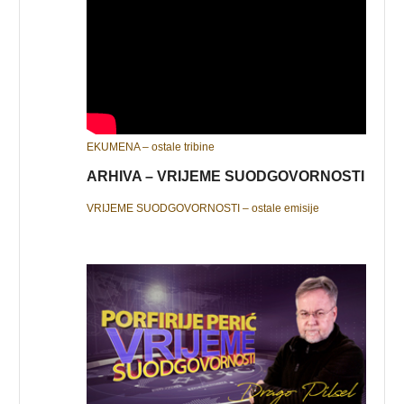
EKUMENA – ostale tribine
ARHIVA – VRIJEME SUODGOVORNOSTI
VRIJEME SUODGOVORNOSTI – ostale emisije