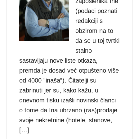
zaposlenika Ine
(podaci poznati
redakciji s
obzirom na to
da se u toj tvrtki
stalno
sastavljaju nove liste otkaza,
premda je dosad već otpušteno više
od 4000 ”inaša”). Čitatelji su
zabrinuti jer su, kako kažu, u
dnevnom tisku izašli novinski članci
o tome da Ina ubrzano (ras)prodaje
svoje nekretnine (hotele, stanove,
[…]