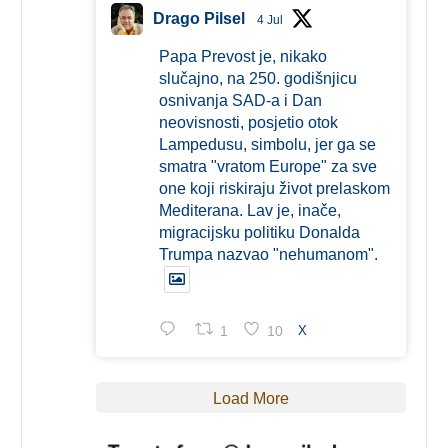
Drago Pilsel
4 Jul
Papa Prevost je, nikako
slučajno, na 250. godišnjicu
osnivanja SAD-a i Dan
neovisnosti, posjetio otok
Lampedusu, simbolu, jer ga se
smatra "vratom Europe" za sve
one koji riskiraju život prelaskom
Mediterana. Lav je, inače,
migracijsku politiku Donalda
Trumpa nazvao "nehumanom".
1
10
X
Load More