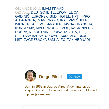
OBJAVLJENO U:
IMAM PRAVO
OZNAKE:
DEUTSCHE TELEKOM
,
ELICA
GRDINIĆ
,
EUROPSKI SUD
,
HOTEL
,
HPT
,
HYPO-
ALPA-ADRIA
,
IMAM PRAVO
,
INA
,
IVAN ŠUKER
,
IVICA GRČAR
,
IVO SANADER
,
JAVNA FINANCIJA
,
KONCESIJA
,
MALOPRODAJ
,
MOL
,
NACIONALNA
DOBRA
,
NEKRETNINE
,
PRIVATIZACIJA
,
PTT
,
SPLITSKA BANKA
,
UPRAVNI SUD
,
VEČERNJI
LIST
,
ZAGREBAČKA BANKA
,
ZOLTAN HERNADI
Drago Pilsel
Follow
Born in 1962 in Buenos Aires, Argentina. Lives in
Zagreb, Croatia. Journalist and Theologian. Married.
d.pilsel@zamir.net