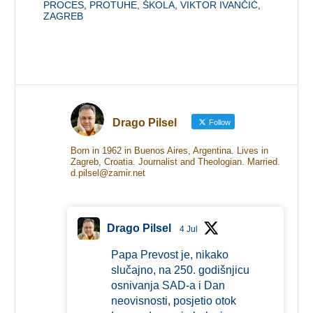
PROCES
,
PROTUHE
,
ŠKOLA
,
VIKTOR IVANČIĆ
,
ZAGREB
Drago Pilsel
Follow
Born in 1962 in Buenos Aires, Argentina. Lives in
Zagreb, Croatia. Journalist and Theologian. Married.
d.pilsel@zamir.net
Drago Pilsel
4 Jul
Papa Prevost je, nikako
slučajno, na 250. godišnjicu
osnivanja SAD-a i Dan
neovisnosti, posjetio otok