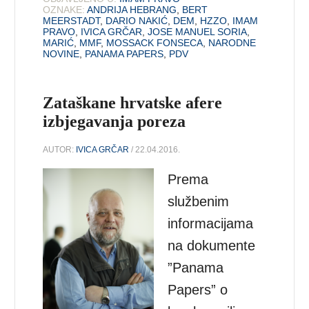
OZNAKE:
ANDRIJA HEBRANG
,
BERT
MEERSTADT
,
DARIO NAKIĆ
,
DEM
,
HZZO
,
IMAM
PRAVO
,
IVICA GRČAR
,
JOSE MANUEL SORIA
,
MARIĆ
,
MMF
,
MOSSACK FONSECA
,
NARODNE
NOVINE
,
PANAMA PAPERS
,
PDV
Zataškane hrvatske afere
izbjegavanja poreza
AUTOR:
IVICA GRČAR
/ 22.04.2016.
Prema
službenim
informacijama
na dokumente
”Panama
Papers” o