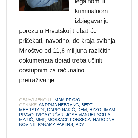
legalnom ili
kriminalnom
izbjegavanju
poreza u Hrvatskoj trebat će
pričekati, navodno, do kraja svibnja.
Mnoštvo od 11,6 milijuna različitih
dokumenata dotad treba učiniti
dostupnim za računalno
pretraživanje.
OBJAVLJENO U:
IMAM PRAVO
OZNAKE:
ANDRIJA HEBRANG
,
BERT
MEERSTADT
,
DARIO NAKIĆ
,
DEM
,
HZZO
,
IMAM
PRAVO
,
IVICA GRČAR
,
JOSE MANUEL SORIA
,
MARIĆ
,
MMF
,
MOSSACK FONSECA
,
NARODNE
NOVINE
,
PANAMA PAPERS
,
PDV