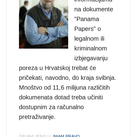
na dokumente
”Panama
Papers” o
legalnom ili
kriminalnom
izbjegavanju
poreza u Hrvatskoj trebat će
pričekati, navodno, do kraja svibnja.
Mnoštvo od 11,6 milijuna različitih
dokumenata dotad treba učiniti
dostupnim za računalno
pretraživanje.
OBJAVLJENO U:
IMAM PRAVO