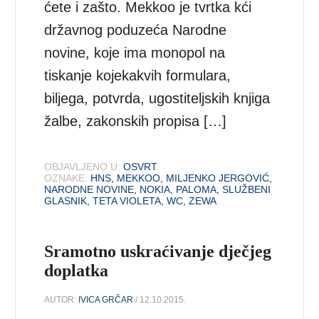
ćete i zašto. Mekkoo je tvrtka kći
državnog poduzeća Narodne
novine, koje ima monopol na
tiskanje kojekakvih formulara,
biljega, potvrda, ugostiteljskih knjiga
žalbe, zakonskih propisa […]
OBJAVLJENO U:
OSVRT
OZNAKE:
HNS
,
MEKKOO
,
MILJENKO JERGOVIĆ
,
NARODNE NOVINE
,
NOKIA
,
PALOMA
,
SLUŽBENI
GLASNIK
,
TETA VIOLETA
,
WC
,
ZEWA
Sramotno uskraćivanje dječjeg
doplatka
AUTOR:
IVICA GRČAR
/ 12.10.2015.