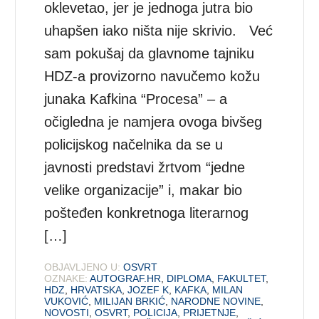
oklevetao, jer je jednoga jutra bio
uhapšen iako ništa nije skrivio. Već
sam pokušaj da glavnome tajniku
HDZ-a provizorno navučemo kožu
junaka Kafkina “Procesa” – a
očigledna je namjera ovoga bivšeg
policijskog načelnika da se u
javnosti predstavi žrtvom “jedne
velike organizacije” i, makar bio
pošteđen konkretnoga literarnog
[…]
OBJAVLJENO U:
OSVRT
OZNAKE:
AUTOGRAF.HR
,
DIPLOMA
,
FAKULTET
,
HDZ
,
HRVATSKA
,
JOZEF K
,
KAFKA
,
MILAN
VUKOVIĆ
,
MILIJAN BRKIĆ
,
NARODNE NOVINE
,
NOVOSTI
,
OSVRT
,
POLICIJA
,
PRIJETNJE
,