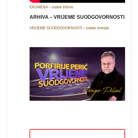
EKUMENA – ostale tribine
ARHIVA – VRIJEME SUODGOVORNOSTI
VRIJEME SUODGOVORNOSTI – ostale emisije