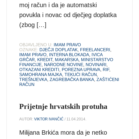
moj račun i da je automatski
povukla i novac od dječjeg doplatka
(zbog […]
OBJAVLJENO U:
IMAM PRAVO
OZNAKE:
DJEČJI DOPLATAK
,
FREELANCERI
,
IMAM PRAVO
,
INTERNA BLOKADA
,
IVICA
GRČAR
,
KREDIT
,
MAKARSKA
,
MINISTARSTVO
FINANCIJE
,
NARODNE NOVINE
,
NOVINARI
,
OTKAZANI KREDITI
,
POREZNA UPRAVA
,
RIF
,
SAMOHRANA MAJKA
,
TEKUĆI RAČUN
,
TREŠNJEVKA
,
ZAGREBAČKA BANKA
,
ZAŠTIĆENI
RAČUN
Prijetnje hrvatskih protuha
AUTOR:
VIKTOR IVANČIĆ
/ 11.04.2014.
Milijana Brkića mora da je netko