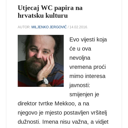
Utjecaj WC papira na
hrvatsku kulturu
AUTOR:
MILJENKO JERGOVIĆ
/ 14.02.2016.
Evo vijesti koja
će u ova
nevoljna
vremena proći
mimo interesa
javnosti:
smijenjen je
direktor tvrtke Mekkoo, a na
njegovo je mjesto postavljen vršitelj
dužnosti. Imena nisu važna, a vidjet