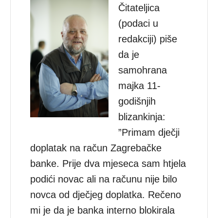
Čitateljica
(podaci u
redakciji) piše
da je
samohrana
majka 11-
godišnjih
blizankinja:
”Primam dječji
doplatak na račun Zagrebačke
banke. Prije dva mjeseca sam htjela
podići novac ali na računu nije bilo
novca od dječjeg doplatka. Rečeno
mi je da je banka interno blokirala