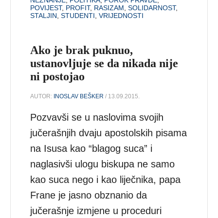
POVIJEST
,
PROFIT
,
RASIZAM
,
SOLIDARNOST
,
STALJIN
,
STUDENTI
,
VRIJEDNOSTI
Ako je brak puknuo,
ustanovljuje se da nikada nije
ni postojao
AUTOR:
INOSLAV BEŠKER
/ 13.09.2015.
Pozvavši se u naslovima svojih
jučerašnjih dvaju apostolskih pisama
na Isusa kao “blagog suca” i
naglasivši ulogu biskupa ne samo
kao suca nego i kao liječnika, papa
Frane je jasno obznanio da
jučerašnje izmjene u proceduri