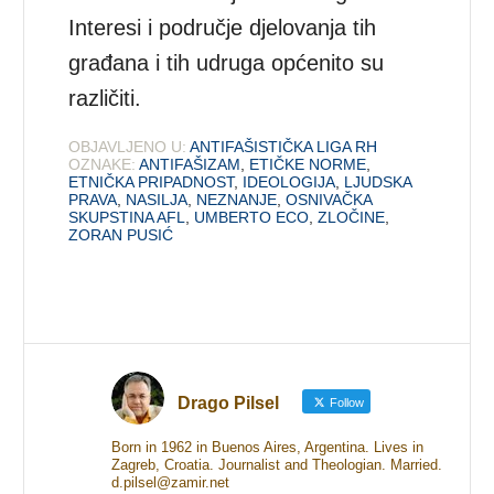
Interesi i područje djelovanja tih
građana i tih udruga općenito su
različiti.
OBJAVLJENO U:
ANTIFAŠISTIČKA LIGA RH
OZNAKE:
ANTIFAŠIZAM
,
ETIČKE NORME
,
ETNIČKA PRIPADNOST
,
IDEOLOGIJA
,
LJUDSKA
PRAVA
,
NASILJA
,
NEZNANJE
,
OSNIVAČKA
SKUPSTINA AFL
,
UMBERTO ECO
,
ZLOČINE
,
ZORAN PUSIĆ
Drago Pilsel
Follow
Born in 1962 in Buenos Aires, Argentina. Lives in
Zagreb, Croatia. Journalist and Theologian. Married.
d.pilsel@zamir.net