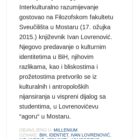
Interkulturalno razumijevanje
gostovao na Filozofskom fakultetu
Sveučilišta u Mostaru (17. ožujka
2015.) književnik Ivan Lovrenović.
Njegovo predavanje o kulturnim
identitetima u BiH, njihovim
razlikama, kao i bliskostima i
prožetostima pretvorilo se iz
kulturalnih i antropoloških
nijansiranja u vispreni dijalog sa
studentima, u Lovrenovićevu
“agoru“ u Mostaru.
OBJAVLJENO U:
MILLENIUM
OZNAKE:
BIH
,
IDENTIET
,
IVAN LOVRENOVIĆ
,