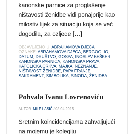
kanonske parnice za proglašenje
ništavosti ženidbe vidi ponajprije kao
milostiv lijek za situaciju koja se već
dogodila, za ozljede […]
OBJAVLJENO U:
ABRAHAMOVA DJECA
OZNAKE:
ABRAHAMOVA DJECA
,
BERGOGLIO
,
DATUM
,
DRUŠTVO
,
GOSPA
,
INOSLAV BEŠKER
,
KANONSKA PARNICA
,
KANONSKA PRAVA
,
KATOLIČKA CRKVA
,
MAJKA
,
NEZNANJE
,
NIŠTAVOST ŽENIDBE
,
PAPA FRANJE
,
SAKRAMENT
,
SIMBOLIKA
,
SINODA
,
ŽENIDBA
Pohvala Ivanu Lovrenoviću
AUTOR:
MILE LASIĆ
/ 08.04.2015.
Sretnim koincidencijama zahvaljujući
na mojemu je kolegiju