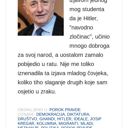
mog studenta
da je Hitler,
”navodno
zločinac”, učinio
mnogo dobroga
za svoj narod, a uostalom zamalo
pobijedio u ratu. Nije me toliko
iznenadila ta izjava mladog čovjeka,
koliko tiho slaganje drugih koje sam
osjetio u zraku.
OBJAVLJENO U:
POROK PRAVDE
OZNAKE:
DEMOKRACIJA
,
DIKTATURA
,
DRUŠTVO
,
GHANDI
,
HITLER
,
IDEALE
,
JOSIP
KREGAR
,
KOLUMNA
,
MIGRANTI
,
MLADI
,
NEZNANJE
,
POLITIKA
,
POROK PRAVDE
,