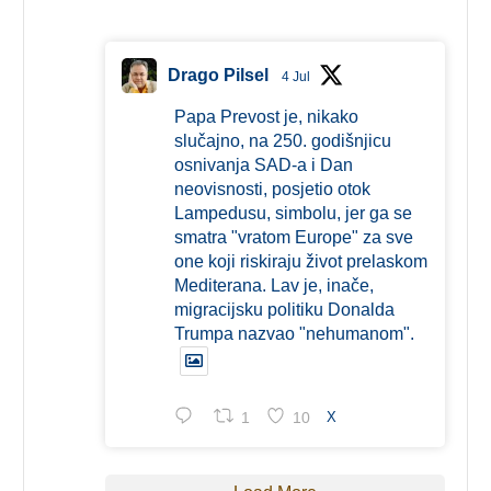
Drago Pilsel
4 Jul
Papa Prevost je, nikako
slučajno, na 250. godišnjicu
osnivanja SAD-a i Dan
neovisnosti, posjetio otok
Lampedusu, simbolu, jer ga se
smatra "vratom Europe" za sve
one koji riskiraju život prelaskom
Mediterana. Lav je, inače,
migracijsku politiku Donalda
Trumpa nazvao "nehumanom".
1
10
X