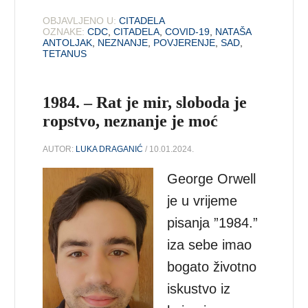
OBJAVLJENO U:
CITADELA
OZNAKE:
CDC
,
CITADELA
,
COVID-19
,
NATAŠA
ANTOLJAK
,
NEZNANJE
,
POVJERENJE
,
SAD
,
TETANUS
1984. – Rat je mir, sloboda je
ropstvo, neznanje je moć
AUTOR:
LUKA DRAGANIĆ
/ 10.01.2024.
George Orwell
je u vrijeme
pisanja ”1984.”
iza sebe imao
bogato životno
iskustvo iz