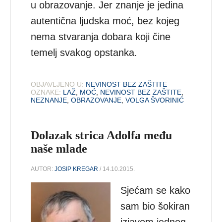
u obrazovanje. Jer znanje je jedina
autentična ljudska moć, bez kojeg
nema stvaranja dobara koji čine
temelj svakog opstanka.
OBJAVLJENO U:
NEVINOST BEZ ZAŠTITE
OZNAKE:
LAŽ
,
MOĆ
,
NEVINOST BEZ ZAŠTITE
,
NEZNANJE
,
OBRAZOVANJE
,
VOLGA ŠVORINIĆ
Dolazak strica Adolfa među
naše mlade
AUTOR:
JOSIP KREGAR
/ 14.10.2015.
Sjećam se kako
sam bio šokiran
izjavom jednog