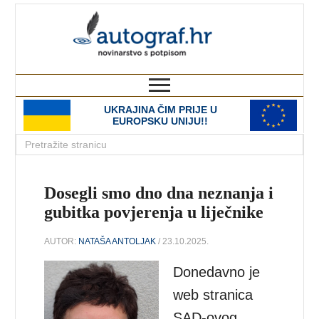
autograf.hr
novinarstvo s potpisom
UKRAJINA ČIM PRIJE U
EUROPSKU UNIJU!!
Dosegli smo dno dna neznanja i
gubitka povjerenja u liječnike
AUTOR:
NATAŠA ANTOLJAK
/ 23.10.2025.
Donedavno je
web stranica
SAD-ovog