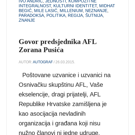
IVO ANDRIĆ
,
JEDNOSTI
,
KOMPOZITNE
INTEGRALNOST
,
KULTURNI IDENTITET
,
MIDHAT
BEGIĆ
,
MILE LASIĆ
,
MILLENIUM
,
NEZNANJE
,
PARADOKSA
,
POLITIKA
,
REGIJA
,
ŠUTNIJA
,
ZNANJE
Govor predsjednika AFL
Zorana Pusića
AUTOR:
AUTOGRAF
/ 26.03.2015.
Poštovane uzvanice i uzvanici na
Osnivačku skupštinu AFL, Vaše
ekselencije, dragi prijatelji, AFL
Republike Hrvatske zamišljena je
kao asocijacija nevladinih
organizacija i građana koji nisu
nužno članovi ni jedne udruge.