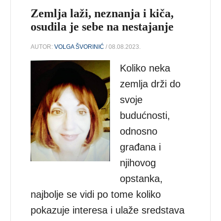
Zemlja laži, neznanja i kiča,
osudila je sebe na nestajanje
AUTOR:
VOLGA ŠVORINIĆ
/ 08.08.2023.
Koliko neka
zemlja drži do
svoje
budućnosti,
odnosno
građana i
njihovog
opstanka,
najbolje se vidi po tome koliko
pokazuje interesa i ulaže sredstava