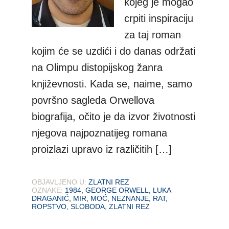
kojeg je mogao
crpiti inspiraciju
za taj roman
kojim će se uzdići i do danas održati
na Olimpu distopijskog žanra
književnosti. Kada se, naime, samo
površno sagleda Orwellova
biografija, očito je da izvor životnosti
njegova najpoznatijeg romana
proizlazi upravo iz različitih […]
OBJAVLJENO U:
ZLATNI REZ
OZNAKE:
1984
,
GEORGE ORWELL
,
LUKA
DRAGANIĆ
,
MIR
,
MOĆ
,
NEZNANJE
,
RAT
,
ROPSTVO
,
SLOBODA
,
ZLATNI REZ