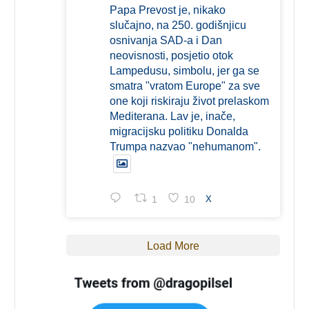
Papa Prevost je, nikako
slučajno, na 250. godišnjicu
osnivanja SAD-a i Dan
neovisnosti, posjetio otok
Lampedusu, simbolu, jer ga se
smatra "vratom Europe" za sve
one koji riskiraju život prelaskom
Mediterana. Lav je, inače,
migracijsku politiku Donalda
Trumpa nazvao "nehumanom".
1
10
X
Load More