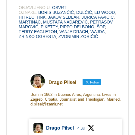
OBJAVLJENO U:
OSVRT
OZNAKE:
BORIS BUZANČIĆ
,
DULČIĆ
,
ED WOOD
,
HITREC
,
HNK
,
JAKOV SEDLAR
,
JURICA PAVIČIĆ
,
MARTINAC
,
MUSTAFA NADAREVIĆ
,
PETRASOV
MAROVIĆ
,
PIKETTY
,
PIPPO DELBONO
,
ŠOP
,
TERRY EAGLETON
,
VANJA DRACH
,
WAJDA
,
ZRINKO OGRESTA
,
ZVONIMIR ZORIČIĆ
Drago Pilsel
Follow
Born in 1962 in Buenos Aires, Argentina. Lives in
Zagreb, Croatia. Journalist and Theologian. Married.
d.pilsel@zamir.net
Drago Pilsel
4 Jul