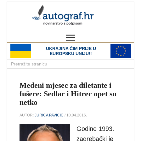
autograf.hr
novinarstvo s potpisom
UKRAJINA ČIM PRIJE U
EUROPSKU UNIJU!!
Medeni mjesec za diletante i
fušere: Sedlar i Hitrec opet su
netko
AUTOR:
JURICA PAVIČIĆ
/ 10.04.2016.
Godine 1993.
zagrebački je