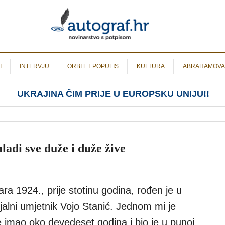
I
INTERVJU
ORBI ET POPULIS
KULTURA
ABRAHAMOVA
UKRAJINA ČIM PRIJE U EUROPSKU UNIJU!!
ladi sve duže i duže žive
ra 1924., prije stotinu godina, rođen je u
jalni umjetnik Vojo Stanić. Jednom mi je
e imao oko devedeset godina i bio je u punoj