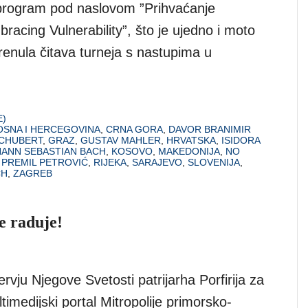
program pod naslovom ”Prihvaćanje
mbracing Vulnerability”, što je ujedno i moto
renula čitava turneja s nastupima u
E)
OSNA I HERCEGOVINA
,
CRNA GORA
,
DAVOR BRANIMIR
CHUBERT
,
GRAZ
,
GUSTAV MAHLER
,
HRVATSKA
,
ISIDORA
ANN SEBASTIAN BACH
,
KOSOVO
,
MAKEDONIJA
,
NO
,
PREMIL PETROVIĆ
,
RIJEKA
,
SARAJEVO
,
SLOVENIJA
,
CH
,
ZAGREB
e raduje!
rvju Njegove Svetosti patrijarha Porfirija za
timedijski portal Mitropolije primorsko-