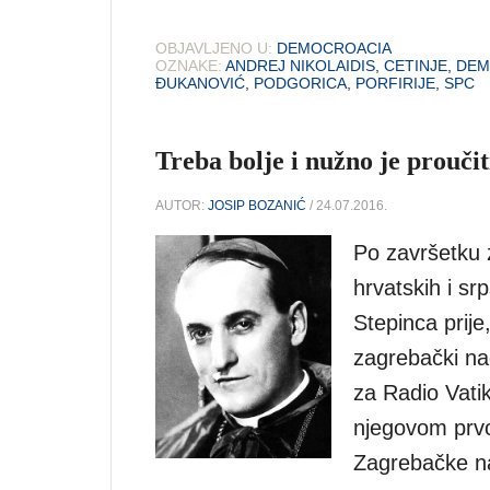
OBJAVLJENO U:
DEMOCROACIA
OZNAKE:
ANDREJ NIKOLAIDIS
,
CETINJE
,
DEM
ĐUKANOVIĆ
,
PODGORICA
,
PORFIRIJE
,
SPC
Treba bolje i nužno je proučit
AUTOR:
JOSIP BOZANIĆ
/ 24.07.2016.
Po završetku 
hrvatskih i sr
Stepinca prije
zagrebački na
za Radio Vatik
njegovom prvo
Zagrebačke na