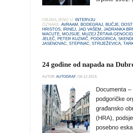
OBJAVLJENO U:
INTERVJU
OZNAKE:
AVRAAM
,
BODEGRAJ
,
BUČJE
,
DOST
HRISTOS
,
IRINEJ
,
JAD VAŠEM
,
JADRANKA BR
MACUTE
,
MOJSIJE
,
MUZEJ ŽRTAVA GENOCID
JELEČ
,
PETER KUZMIČ
,
PODGORICA
,
SKEND
JASENOVAC
,
STEPINAC
,
STRIJEŽEVICA
,
TAR
24 godine od napada na Dubr
AUTOR:
AUTOGRAF
/ 06.12.2015.
Documenta – C
podgoričke org
građansko obr
(HRA), podsjeć
posebno eskal