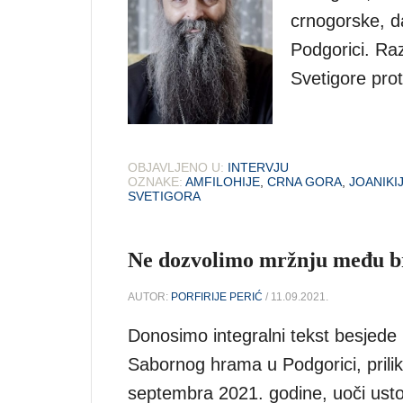
crnogorske, d
Podgorici. Raz
Svetigore prot
OBJAVLJENO U:
INTERVJU
OZNAKE:
AMFILOHIJE
,
CRNA GORA
,
JOANIKI
SVETIGORA
Ne dozvolimo mržnju među bra
AUTOR:
PORFIRIJE PERIĆ
/ 11.09.2021.
Donosimo integralni tekst besjede P
Sabornog hrama u Podgorici, prili
septembra 2021. godine, uoči usto