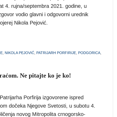
at 4. rujna/septembra 2021. godine, u
govor vodio glavni i odgovorni urednik
ojerej Nikola Pejović.
JE
,
NIKOLA PEJOVIĆ
,
PATRIJARH PORFIRIJE
,
PODGORICA
,
ćom. Ne pitajte ko je ko!
atrijarha Porfirija izgovorene ispred
kom dočeka Njegove Svetosti, u subotu 4.
ličenja novog Mitropolita crnogorsko-