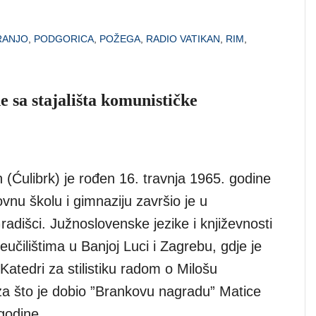
RANJO
,
PODGORICA
,
POŽEGA
,
RADIO VATIKAN
,
RIM
,
 sa stajališta komunističke
 (Ćulibrk) je rođen 16. travnja 1965. godine
vnu školu i gimnaziju završio je u
adišci. Južnoslovenske jezike i književnosti
eučilištima u Banjoj Luci i Zagrebu, gdje je
Katedri za stilistiku radom o Milošu
a što je dobio ”Brankovu nagradu” Matice
godine