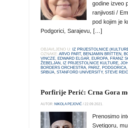
godine izveo 
ranjivosti / E
pod kojim je k
Podgorici, Sarajevu, […]
OBJAVLJENO U:
IZ PRIJESTOLNICE (KULTUR
OZNAKE:
ARVO PART
,
BENJAMIN BRITTEN
,
B
VINCZE
,
EDWARD ELGAR
,
EUROPA
,
FRANZ S
ŽEBELJAN
,
IZ PRIJESTOLNICE KULTURE
,
JOH
BORDERS ORCHESTRA
,
PARIZ
,
PODGORICA
SRBIJA
,
STANFORD UNIVERSITY
,
STEVE REI
Porfirije Perić: Crna Gora m
AUTOR:
NIKOLA PEJOVIĆ
/ 22.09.2021.
Prenosimo inte
Svetigoru, mul