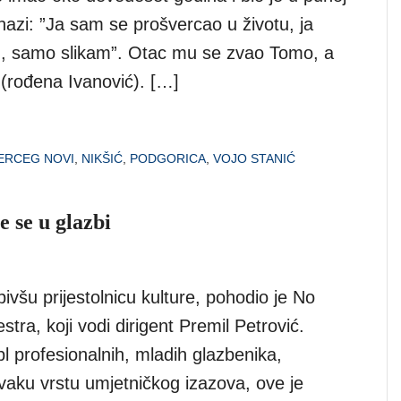
nazi: ”Ja sam se prošvercao u životu, ja
m, samo slikam”. Otac mu se zvao Tomo, a
(rođena Ivanović). […]
ERCEG NOVI
,
NIKŠIĆ
,
PODGORICA
,
VOJO STANIĆ
e se u glazbi
bivšu prijestolnicu kulture, pohodio je No
tra, koji vodi dirigent Premil Petrović.
l profesionalnih, mladih glazbenika,
aku vrstu umjetničkog izazova, ove je