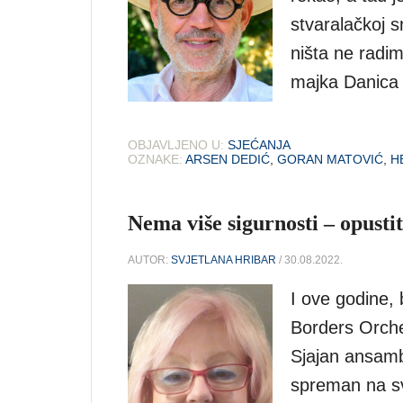
stvaralačkoj s
ništa ne radi
majka Danica 
OBJAVLJENO U:
SJEĆANJA
OZNAKE:
ARSEN DEDIĆ
,
GORAN MATOVIĆ
,
H
Nema više sigurnosti – opustit
AUTOR:
SVJETLANA HRIBAR
/ 30.08.2022.
I ove godine, 
Borders Orches
Sjajan ansamb
spreman na sv