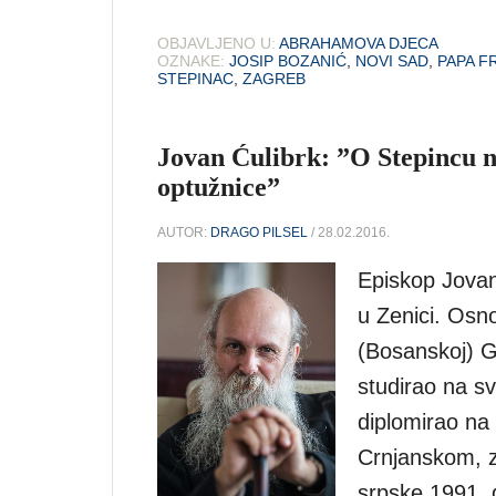
OBJAVLJENO U:
ABRAHAMOVA DJECA
OZNAKE:
JOSIP BOZANIĆ
,
NOVI SAD
,
PAPA F
STEPINAC
,
ZAGREB
Jovan Ćulibrk: ”O Stepincu ne
optužnice”
AUTOR:
DRAGO PILSEL
/ 28.02.2016.
Episkop Jovan
u Zenici. Osno
(Bosanskoj) Gr
studirao na sv
diplomirao na 
Crnjanskom, z
srpske 1991. 