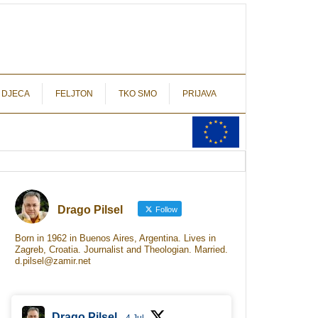
autograf.hr
novinarstvo s potpisom
 DJECA
FELJTON
TKO SMO
PRIJAVA
Drago Pilsel
Follow
Born in 1962 in Buenos Aires, Argentina. Lives in
Zagreb, Croatia. Journalist and Theologian. Married.
d.pilsel@zamir.net
Drago Pilsel