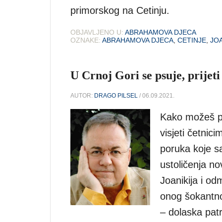
primorskog na Cetinju.
OBJAVLJENO U:
ABRAHAMOVA DJECA
OZNAKE:
ABRAHAMOVA DJECA
,
CETINJE
,
JOA
U Crnoj Gori se psuje, prijeti
AUTOR:
DRAGO PILSEL
/ 06.09.2021.
Kako možeš po
visjeti četnic
poruka koje s
ustoličenja n
Joanikija i od
onog šokantnog
– dolaska patri