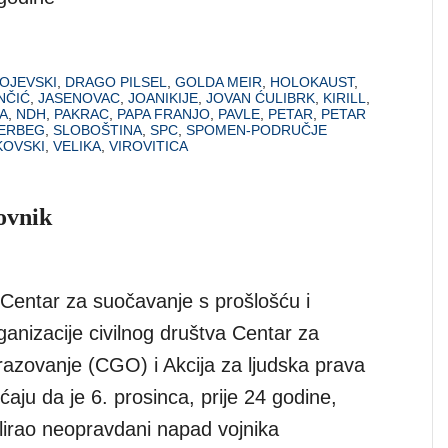
OJEVSKI
,
DRAGO PILSEL
,
GOLDA MEIR
,
HOLOKAUST
,
NČIĆ
,
JASENOVAC
,
JOANIKIJE
,
JOVAN ĆULIBRK
,
KIRILL
,
A
,
NDH
,
PAKRAC
,
PAPA FRANJO
,
PAVLE
,
PETAR
,
PETAR
ERBEG
,
SLOBOŠTINA
,
SPC
,
SPOMEN-PODRUČJE
KOVSKI
,
VELIKA
,
VIROVITICA
ovnik
entar za suočavanje s prošlošću i
anizacije civilnog društva Centar za
azovanje (CGO) i Akcija za ljudska prava
aju da je 6. prosinca, prije 24 godine,
irao neopravdani napad vojnika