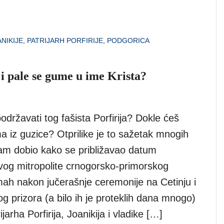
NIKIJE
,
PATRIJARH PORFIRIJE
,
PODGORICA
 i pale se gume u ime Krista?
državati tog fašista Porfirija? Dokle ćeš
ima iz guzice? Otprilike je to sažetak mnogih
am dobio kako se približavao datum
ovog mitropolite crnogorsko-primorskog
mah nakon jučerašnje ceremonije na Cetinju i
 prizora (a bilo ih je proteklih dana mnogo)
jarha Porfirija, Joanikija i vladike […]