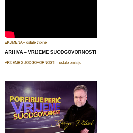
EKUMENA – ostale tribine
ARHIVA – VRIJEME SUODGOVORNOSTI
VRIJEME SUODGOVORNOSTI – ostale emisije