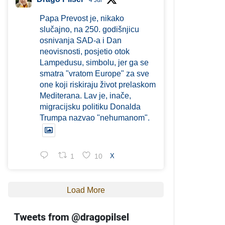
4 Jul
Papa Prevost je, nikako
slučajno, na 250. godišnjicu
osnivanja SAD-a i Dan
neovisnosti, posjetio otok
Lampedusu, simbolu, jer ga se
smatra "vratom Europe" za sve
one koji riskiraju život prelaskom
Mediterana. Lav je, inače,
migracijsku politiku Donalda
Trumpa nazvao "nehumanom".
1
10
X
Load More