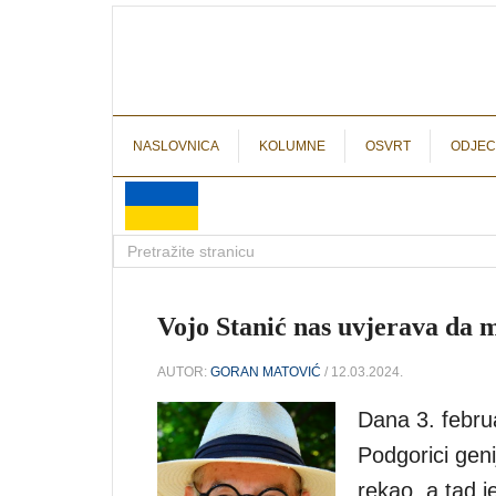
NASLOVNICA
KOLUMNE
OSVRT
ODJEC
Vojo Stanić nas uvjerava da m
AUTOR:
GORAN MATOVIĆ
/ 12.03.2024.
Dana 3. februa
Podgorici geni
rekao, a tad j