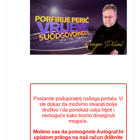
Postanite podupiratelj našega portala. Vi
ste dokaz da možemo stvarati bolje
društvo i da ponekad valja htjeti i
nemoguće kako bismo dosegnuli
moguće.
Molimo vas da pomognete Autograf.hr
uplatom priloga na naš račun (kliknite