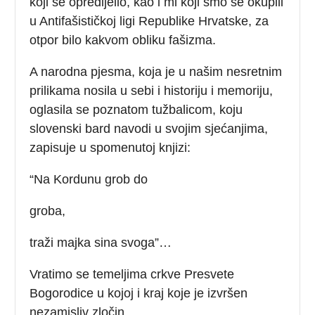
koji se opredijelio, kao i mi koji smo se okupili
u Antifašističkoj ligi Republike Hrvatske, za
otpor bilo kakvom obliku fašizma.
A narodna pjesma, koja je u našim nesretnim
prilikama nosila u sebi i historiju i memoriju,
oglasila se poznatom tužbalicom, koju
slovenski bard navodi u svojim sjećanjima,
zapisuje u spomenutoj knjizi:
“Na Kordunu grob do
groba,
traži majka sina svoga”…
Vratimo se temeljima crkve Presvete
Bogorodice u kojoj i kraj koje je izvršen
nezamisliv zločin.