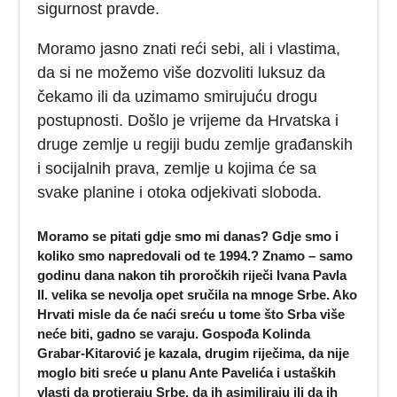
sigurnost pravde.
Moramo jasno znati reći sebi, ali i vlastima,
da si ne možemo više dozvoliti luksuz da
čekamo ili da uzimamo smirujuću drogu
postupnosti. Došlo je vrijeme da Hrvatska i
druge zemlje u regiji budu zemlje građanskih
i socijalnih prava, zemlje u kojima će sa
svake planine i otoka odjekivati sloboda.
Moramo se pitati gdje smo mi danas? Gdje smo i
koliko smo napredovali od te 1994.? Znamo – samo
godinu dana nakon tih proročkih riječi Ivana Pavla
II. velika se nevolja opet sručila na mnoge Srbe. Ako
Hrvati misle da će naći sreću u tome što Srba više
neće biti, gadno se varaju. Gospođa Kolinda
Grabar-Kitarović je kazala, drugim riječima, da nije
moglo biti sreće u planu Ante Pavelića i ustaških
vlasti da protjeraju Srbe, da ih asimiliraju ili da ih