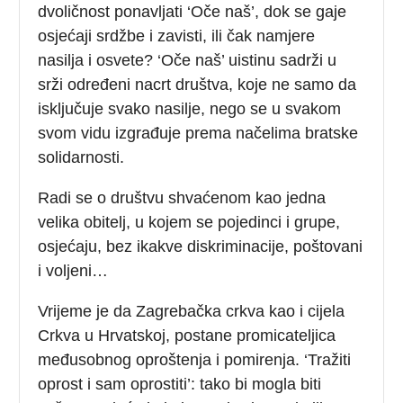
dvoličnost ponavljati ‘Oče naš’, dok se gaje
osjećaji srdžbe i zavisti, ili čak namjere
nasilja i osvete? ‘Oče naš’ uistinu sadrži u
srži određeni nacrt društva, koje ne samo da
isključuje svako nasilje, nego se u svakom
svom vidu izgrađuje prema načelima bratske
solidarnosti.
Radi se o društvu shvaćenom kao jedna
velika obitelj, u kojem se pojedinci i grupe,
osjećaju, bez ikakve diskriminacije, poštovani
i voljeni…
Vrijeme je da Zagrebačka crkva kao i cijela
Crkva u Hrvatskoj, postane promicateljica
međusobnog oproštenja i pomirenja. ‘Tražiti
oprost i sam oprostiti’: tako bi mogla biti