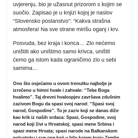
uvjerenju, bio je užasnut prizorom s kojim se
suočio. Zapisao je u knjizi kojoj je naslov
“Slovensko poslanstvo”: “Kakva strašna
atmosfera! Na sve strane mirišu oganj i krv.
Posvuda, bez kraja i konca… Zlo nećemo
uništiti ako uništimo samo krivca, uništit
ćemo ga istom kada ograničimo zlo u sebi
samima…
Ono što osjećamo u ovom trenutku najbolje je
izrečeno u himni hvale i zahvale: “Tebe Boga
hvalimo”. Taj drevni hvalospjev završava zdušnim
zazivom Bogu da spasi svoj narod: “Spasi svoj
narod, Gospodine”. To je zaziv koji se danas diže
kao krik iz naših srdaca: Spasi, Gospodine, svoj
narod koji živi u Hrvatskoj; spasi mene Srbina i
spasi mene Hrvata; spasi narode na Balkanskom
poluotoku
i sve one koji u bilo kojem kraju Zemlje