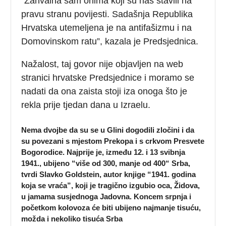
”Zahvalna sam onima koji su nas stavili na
pravu stranu povijesti. Sadašnja Republika
Hrvatska utemeljena je na antifašizmu i na
Domovinskom ratu”, kazala je Predsjednica.
Nažalost, taj govor nije objavljen na web
stranici hrvatske Predsjednice i moramo se
nadati da ona zaista stoji iza onoga što je
rekla prije tjedan dana u Izraelu.
Nema dvojbe da su se u Glini dogodili zločini i da
su povezani s mjestom Prekopa i s crkvom Presvete
Bogorodice. Najprije je, između 12. i 13 svibnja
1941., ubijeno “više od 300, manje od 400“ Srba,
tvrdi Slavko Goldstein, autor knjige “1941. godina
koja se vraća”, koji je tragično izgubio oca, Židova,
u jamama susjednoga Jadovna. Koncem srpnja i
početkom kolovoza će biti ubijeno najmanje tisuću,
možda i nekoliko tisuća Srba