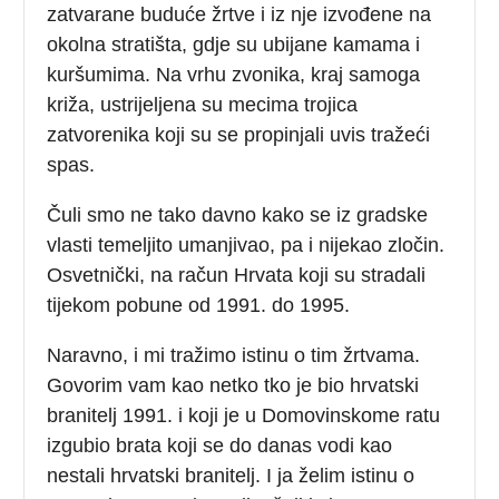
zatvarane buduće žrtve i iz nje izvođene na
okolna stratišta, gdje su ubijane kamama i
kuršumima. Na vrhu zvonika, kraj samoga
križa, ustrijeljena su mecima trojica
zatvorenika koji su se propinjali uvis tražeći
spas.
Čuli smo ne tako davno kako se iz gradske
vlasti temeljito umanjivao, pa i nijekao zločin.
Osvetnički, na račun Hrvata koji su stradali
tijekom pobune od 1991. do 1995.
Naravno, i mi tražimo istinu o tim žrtvama.
Govorim vam kao netko tko je bio hrvatski
branitelj 1991. i koji je u Domovinskome ratu
izgubio brata koji se do danas vodi kao
nestali hrvatski branitelj. I ja želim istinu o