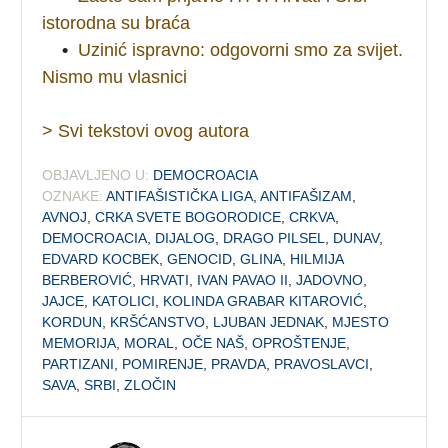
istorodna su braća
•
Uzinić ispravno: odgovorni smo za svijet.
Nismo mu vlasnici
> Svi tekstovi ovog autora
OBJAVLJENO U:
DEMOCROACIA
OZNAKE:
ANTIFAŠISTIČKA LIGA
,
ANTIFAŠIZAM
,
AVNOJ
,
CRKA SVETE BOGORODICE
,
CRKVA
,
DEMOCROACIA
,
DIJALOG
,
DRAGO PILSEL
,
DUNAV
,
EDVARD KOCBEK
,
GENOCID
,
GLINA
,
HILMIJA
BERBEROVIĆ
,
HRVATI
,
IVAN PAVAO II
,
JADOVNO
,
JAJCE
,
KATOLICI
,
KOLINDA GRABAR KITAROVIĆ
,
KORDUN
,
KRŠĆANSTVO
,
LJUBAN JEDNAK
,
MJESTO
MEMORIJA
,
MORAL
,
OČE NAŠ
,
OPROŠTENJE
,
PARTIZANI
,
POMIRENJE
,
PRAVDA
,
PRAVOSLAVCI
,
SAVA
,
SRBI
,
ZLOČIN