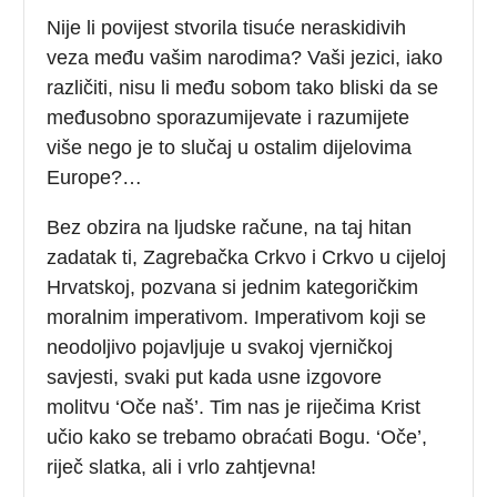
Nije li povijest stvorila tisuće neraskidivih
veza među vašim narodima? Vaši jezici, iako
različiti, nisu li među sobom tako bliski da se
međusobno sporazumijevate i razumijete
više nego je to slučaj u ostalim dijelovima
Europe?…
Bez obzira na ljudske račune, na taj hitan
zadatak ti, Zagrebačka Crkvo i Crkvo u cijeloj
Hrvatskoj, pozvana si jednim kategoričkim
moralnim imperativom. Imperativom koji se
neodoljivo pojavljuje u svakoj vjerničkoj
savjesti, svaki put kada usne izgovore
molitvu ‘Oče naš’. Tim nas je riječima Krist
učio kako se trebamo obraćati Bogu. ‘Oče’,
riječ slatka, ali i vrlo zahtjevna!