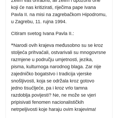
Želim vas ohrabriti, ali želim i upozoriti one
koji će nas kritizirati, riječima pape Ivana
Pavla II. na misi na zagrebačkom Hipodromu,
u Zagrebu, 11. rujna 1994.
Citiram svetog Ivana Pavla II.:
”
Narodi ovih krajeva međusobno su se kroz
stoljeća prihvaćali, ostvarivali su mnogovrsne
razmjene u području umjetnosti, jezika,
pisma, kulturnoga narodnog blaga. Zar nije
zajedničko bogatstvo i tradicija vjerske
snošljivosti, koja se održala kroz gotovo
jedno tisućljeće, pa i kroz vrlo tamna
razdoblja povijesti? Ne, ne može se vjeri
pripisivati fenomen nacionalističkih
netrpeljivosti koje haraju ovim krajevima!