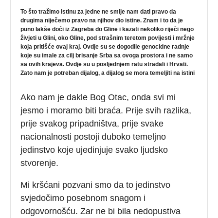
To što tražimo istinu za jedne ne smije nam dati pravo da
drugima niječemo pravo na njihov dio istine. Znam i to da je
puno lakše doći iz Zagreba do Gline i kazati nekoliko riječi nego
živjeti u Glini, oko Gline, pod strašnim teretom povijesti i mržnje
koja pritišće ovaj kraj. Ovdje su se dogodile genocidne radnje
koje su imale za cilj brisanje Srba sa ovoga prostora i ne samo
sa ovih krajeva. Ovdje su u posljednjem ratu stradali i Hrvati.
Zato nam je potreban dijalog, a dijalog se mora temeljiti na istini
Ako nam je dakle Bog Otac, onda svi mi
jesmo i moramo biti braća. Prije svih razlika,
prije svakog pripadništva, prije svake
nacionalnosti postoji duboko temeljno
jedinstvo koje ujedinjuje svako ljudsko
stvorenje.
Mi kršćani pozvani smo da to jedinstvo
svjedočimo posebnom snagom i
odgovornošću. Zar ne bi bila nedopustiva