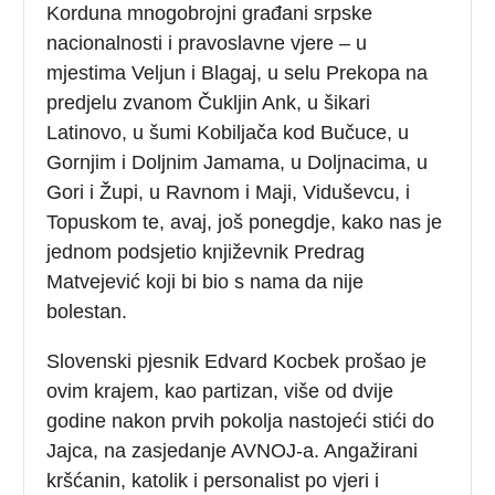
Korduna mnogobrojni građani srpske
nacionalnosti i pravoslavne vjere – u
mjestima Veljun i Blagaj, u selu Prekopa na
predjelu zvanom Čukljin Ank, u šikari
Latinovo, u šumi Kobiljača kod Bučuce, u
Gornjim i Doljnim Jamama, u Doljnacima, u
Gori i Župi, u Ravnom i Maji, Viduševcu, i
Topuskom te, avaj, još ponegdje, kako nas je
jednom podsjetio književnik Predrag
Matvejević koji bi bio s nama da nije
bolestan.
Slovenski pjesnik Edvard Kocbek prošao je
ovim krajem, kao partizan, više od dvije
godine nakon prvih pokolja nastojeći stići do
Jajca, na zasjedanje AVNOJ-a. Angažirani
kršćanin, katolik i personalist po vjeri i