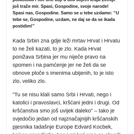
još traže mir. Spasi, Gospodine, svoje narode!
Spasi nas, Gospodine. Samo se u tebe uzdamo: “U
tebe se, Gospodine, uzdam, ne daj se da se ikada
postidim!”
Kada Srbin zna gdje leži mrtav Hrvat i Hrvatu
to ne želi kazati, to je zlo. Kada Hrvat
ponižava Srbina jer mu niječe pravo na
spomen i na pamćenje jer ne želi da se
obnove ploče s imenima ubijenih, to je isto
zlo, veliko zlo.
”Tu se nisu klali samo Srbi i Hrvati, nego i
katolici i pravoslavci, kršćani jedni i drugi. Od
kršćanstva smo još uvijek daleko” – tako je
svjedočio jedan od najznačajnijih kršćanskih
pjesnika tadašnje Europe Edvard Kocbek,