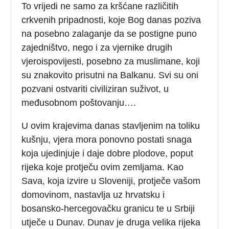
To vrijedi ne samo za kršćane različitih
crkvenih pripadnosti, koje Bog danas poziva
na posebno zalaganje da se postigne puno
zajedništvo, nego i za vjernike drugih
vjeroispovijesti, posebno za muslimane, koji
su znakovito prisutni na Balkanu. Svi su oni
pozvani ostvariti civiliziran suživot, u
međusobnom poštovanju….
U ovim krajevima danas stavljenim na toliku
kušnju, vjera mora ponovno postati snaga
koja ujedinjuje i daje dobre plodove, poput
rijeka koje protječu ovim zemljama. Kao
Sava, koja izvire u Sloveniji, protječe vašom
domovinom, nastavlja uz hrvatsku i
bosansko-hercegovačku granicu te u Srbiji
utječe u Dunav. Dunav je druga velika rijeka