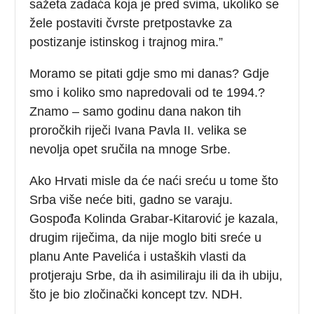
sažeta zadaća koja je pred svima, ukoliko se
žele postaviti čvrste pretpostavke za
postizanje istinskog i trajnog mira.”
Moramo se pitati gdje smo mi danas? Gdje
smo i koliko smo napredovali od te 1994.?
Znamo – samo godinu dana nakon tih
proročkih riječi Ivana Pavla II. velika se
nevolja opet sručila na mnoge Srbe.
Ako Hrvati misle da će naći sreću u tome što
Srba više neće biti, gadno se varaju.
Gospođa Kolinda Grabar-Kitarović je kazala,
drugim riječima, da nije moglo biti sreće u
planu Ante Pavelića i ustaških vlasti da
protjeraju Srbe, da ih asimiliraju ili da ih ubiju,
što je bio zločinački koncept tzv. NDH.