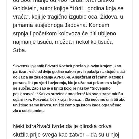
Goldstein, autor knjige “1941. godina koja se
vraća”, koji je tragično izgubio oca, Židova, u
jamama susjednoga Jadovna. Koncem
srpnja i početkom kolovoza će biti ubijeno
najmanje tisuću, možda i nekoliko tisuća
Srba.
Slovenski pjesnik Edvard Kocbek prošao je ovim krajem, kao
partizan, više od dvije godine nakon prvih pokolja nastojeći stići
do Jajca na zasjedanje AVNOJ-a. Angažirani kršćanin, katolik i
personalist po vjeri i uvjerenju, bio je užasnut prizorom s kojim
se suočio. Zapisao je u knjizi kojoj je naslov “Slovensko
poslanstvo”: “Kakva strašna atmosfera! Na sve strane mirišu
oganj i krv. Posvuda, bez kraja i konca… Zlo nećemo uništiti ako
uništimo samo krivca, uništit ćemo ga istom kada ograničimo
zlo u sebi samima
Neki istraživači tvrde da je glinska crkva
služila prije svega kao zatvor – da su u njoj