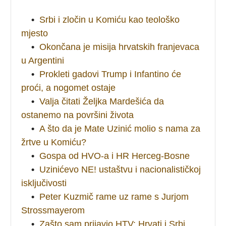
•
Srbi i zločin u Komiću kao teološko
mjesto
•
Okončana je misija hrvatskih franjevaca
u Argentini
•
Prokleti gadovi Trump i Infantino će
proći, a nogomet ostaje
•
Valja čitati Željka Mardešića da
ostanemo na površini života
•
A što da je Mate Uzinić molio s nama za
žrtve u Komiću?
•
Gospa od HVO-a i HR Herceg-Bosne
•
Uzinićevo NE! ustaštvu i nacionalističkoj
isključivosti
•
Peter Kuzmič rame uz rame s Jurjom
Strossmayerom
•
Zašto sam prijavio HTV: Hrvati i Srbi