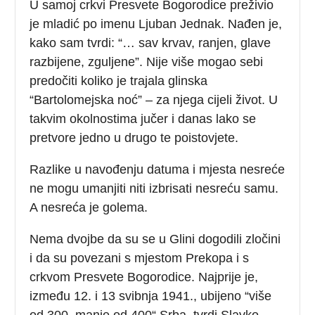
U samoj crkvi Presvete Bogorodice preživio
je mladić po imenu Ljuban Jednak. Nađen je,
kako sam tvrdi: “… sav krvav, ranjen, glave
razbijene, zguljene”. Nije više mogao sebi
predočiti koliko je trajala glinska
“Bartolomejska noć” – za njega cijeli život. U
takvim okolnostima jučer i danas lako se
pretvore jedno u drugo te poistovjete.
Razlike u navođenju datuma i mjesta nesreće
ne mogu umanjiti niti izbrisati nesreću samu.
A nesreća je golema.
Nema dvojbe da su se u Glini dogodili zločini
i da su povezani s mjestom Prekopa i s
crkvom Presvete Bogorodice. Najprije je,
između 12. i 13 svibnja 1941., ubijeno “više
od 300, manje od 400“ Srba, tvrdi Slavko