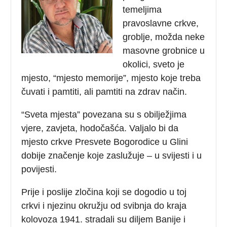
temeljima
pravoslavne crkve,
groblje, možda neke
masovne grobnice u
okolici, sveto je
mjesto, “mjesto memorije”, mjesto koje treba
čuvati i pamtiti, ali pamtiti na zdrav način.
“Sveta mjesta” povezana su s obilježjima
vjere, zavjeta, hodočašća. Valjalo bi da
mjesto crkve Presvete Bogorodice u Glini
dobije značenje koje zaslužuje – u svijesti i u
povijesti.
Prije i poslije zločina koji se dogodio u toj
crkvi i njezinu okružju od svibnja do kraja
kolovoza 1941. stradali su diljem Banije i