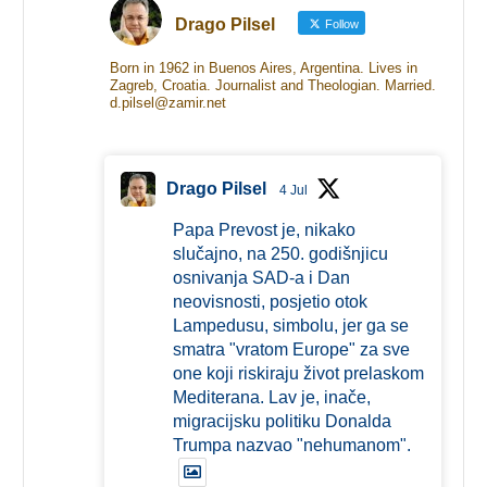
Drago Pilsel
Follow
Born in 1962 in Buenos Aires, Argentina. Lives in
Zagreb, Croatia. Journalist and Theologian. Married.
d.pilsel@zamir.net
Drago Pilsel
4 Jul
Papa Prevost je, nikako
slučajno, na 250. godišnjicu
osnivanja SAD-a i Dan
neovisnosti, posjetio otok
Lampedusu, simbolu, jer ga se
smatra "vratom Europe" za sve
one koji riskiraju život prelaskom
Mediterana. Lav je, inače,
migracijsku politiku Donalda
Trumpa nazvao "nehumanom".