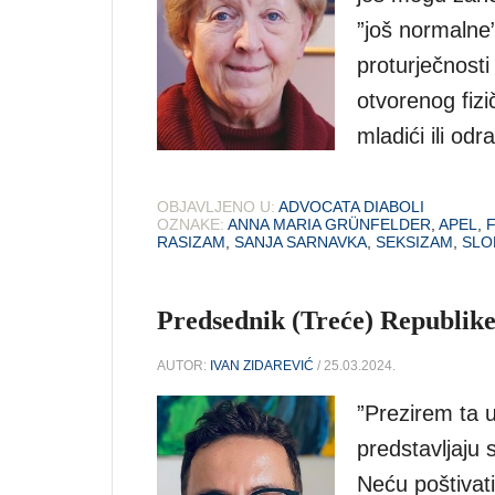
”još normalne”
proturječnosti
otvorenog fizi
mladići ili od
OBJAVLJENO U:
ADVOCATA DIABOLI
OZNAKE:
ANNA MARIA GRÜNFELDER
,
APEL
,
RASIZAM
,
SANJA SARNAVKA
,
SEKSIZAM
,
SLO
Predsednik (Treće) Republik
AUTOR:
IVAN ZIDAREVIĆ
/ 25.03.2024.
”Prezirem ta 
predstavljaju
Neću poštivati