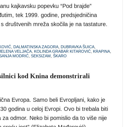
anu kajkavsku popevku “Pod brajde”
utim, tek 1999. godine, predsjedničina
 s društvenih mreža skočila je na tastature.
KOVIĆ
,
DALMATINSKA ZAGORA
,
DUBRAVKA ŠUICA
,
JELENA VELJAČA
,
KOLINDA GRABAR KITAROVIĆ
,
KRAPINA
,
SANJA MODRIĆ
,
SEKSIZAM
,
ŠKARO
silnici kod Knina demonstrirali
tična Evropa. Samo beli Evropljani, kako je
30 godina u celoj Evropi. Ovo bi trebala biti
 za odmor. Neko bi pomislio da to više nije
 sreću jest” (Elizabeta Mađarević).