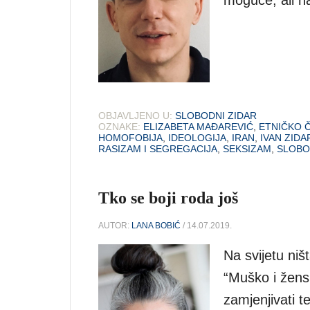
OBJAVLJENO U:
SLOBODNI ZIDAR
OZNAKE:
ELIZABETA MAĐAREVIĆ
,
ETNIČKO 
HOMOFOBIJA
,
IDEOLOGIJA
,
IRAN
,
IVAN ZIDA
RASIZAM I SEGREGACIJA
,
SEKSIZAM
,
SLOBO
Tko se boji roda još
AUTOR:
LANA BOBIĆ
/ 14.07.2019.
Na svijetu ni
“Muško i žensk
zamjenjivati t