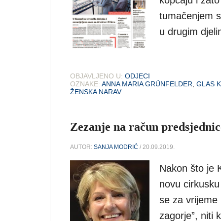
kopčaju i zat
tumačenjem st
u drugim djeli
OBJAVLJENO U:
ODJECI
OZNAKE:
ANNA MARIA GRÜNFELDER
,
GLAS 
ŽENSKA NARAV
Zezanje na račun predsjednic
AUTOR:
SANJA MODRIĆ
/ 20.09.2019.
Nakon što je K
novu cirkusku 
se za vrijeme 
zagorje”, niti 