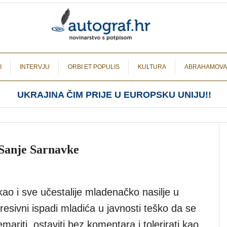
I
INTERVJU
ORBI ET POPULIS
KULTURA
ABRAHAMOVA
UKRAJINA ČIM PRIJE U EUROPSKU UNIJU!!
 Sanje Sarnavke
kao i sve učestalije mladenačko nasilje u
esivni ispadi mladića u javnosti teško da se
ariti, ostaviti bez komentara i tolerirati kao