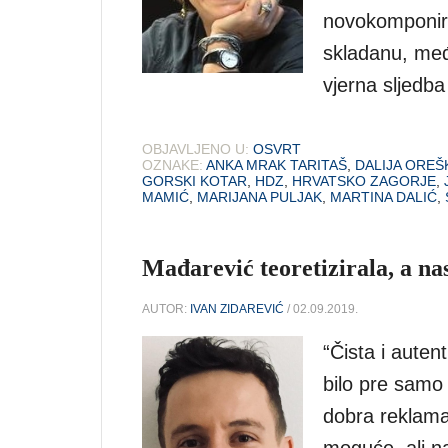
novokomponir
skladanu, međ
vjerna sljedba
OBJAVLJENO U:
OSVRT
OZNAKE:
ANKA MRAK TARITAŠ
,
DALIJA OREŠ
GORSKI KOTAR
,
HDZ
,
HRVATSKO ZAGORJE
,
MAMIĆ
,
MARIJANA PULJAK
,
MARTINA DALIĆ
,
Mađarević teoretizirala, a na
AUTOR:
IVAN ZIDAREVIĆ
/ 02.09.2019.
“Čista i auten
bilo pre samo 
dobra reklama
moguće, ali na