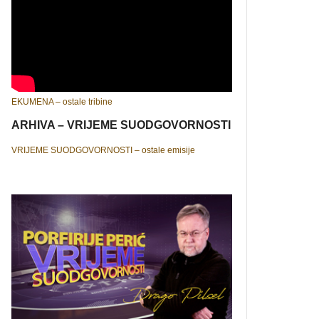
EKUMENA – ostale tribine
ARHIVA – VRIJEME SUODGOVORNOSTI
VRIJEME SUODGOVORNOSTI – ostale emisije