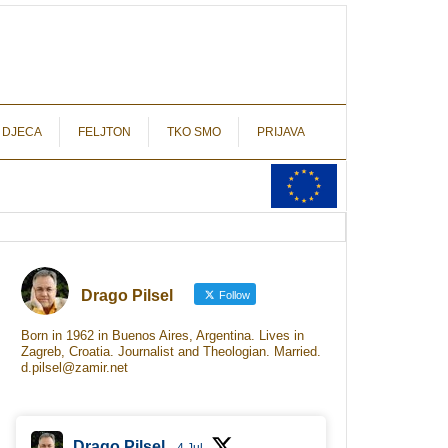
autograf.hr
novinarstvo s potpisom
 DJECA
FELJTON
TKO SMO
PRIJAVA
Drago Pilsel
Follow
Born in 1962 in Buenos Aires, Argentina. Lives in
Zagreb, Croatia. Journalist and Theologian. Married.
d.pilsel@zamir.net
Drago Pilsel