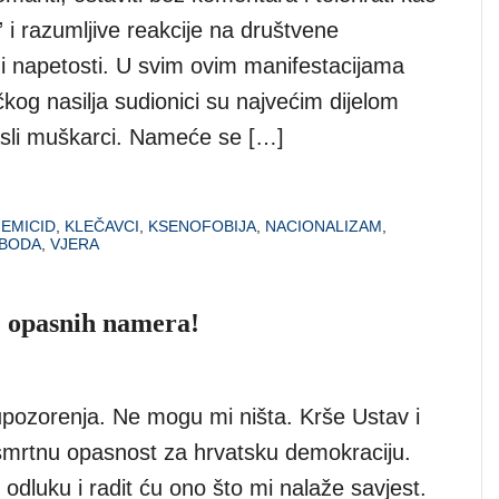
 i razumljive reakcije na društvene
 i napetosti. U svim ovim manifestacijama
čkog nasilja sudionici su najvećim dijelom
rasli muškarci. Nameće se […]
FEMICID
,
KLEČAVCI
,
KSENOFOBIJA
,
NACIONALIZAM
,
BODA
,
VJERA
e opasnih namera!
upozorenja. Ne mogu mi ništa. Krše Ustav i
 smrtnu opasnost za hrvatsku demokraciju.
 odluku i radit ću ono što mi nalaže savjest.