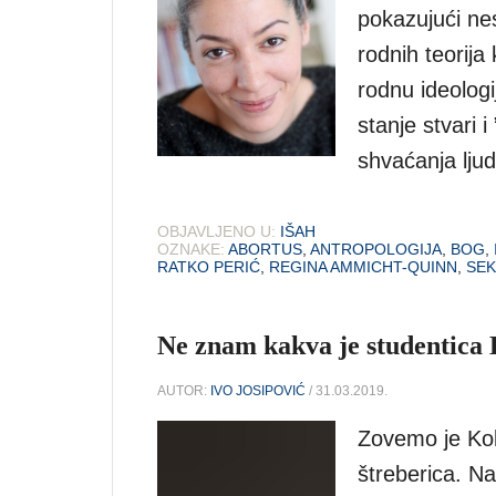
pokazujući ne
rodnih teorija
rodnu ideologi
stanje stvari 
shvaćanja lju
OBJAVLJENO U:
IŠAH
OZNAKE:
ABORTUS
,
ANTROPOLOGIJA
,
BOG
,
RATKO PERIĆ
,
REGINA AMMICHT-QUINN
,
SEK
Ne znam kakva je studentica 
AUTOR:
IVO JOSIPOVIĆ
/ 31.03.2019.
Zovemo je Kok
štreberica. N