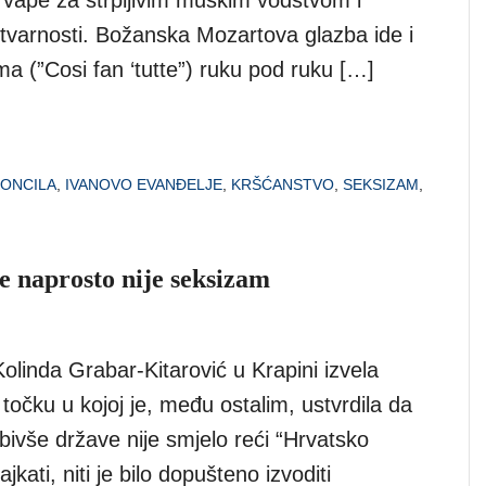
o vape za strpljivim muškim vodstvom i
varnosti. Božanska Mozartova glazba ide i
ma (”Cosi fan ‘tutte”) ruku pod ruku […]
KONCILA
,
IVANOVO EVANĐELJE
,
KRŠĆANSTVO
,
SEKSIZAM
,
e naprosto nije seksizam
olinda Grabar-Kitarović u Krapini izvela
točku u kojoj je, među ostalim, ustvrdila da
bivše države nije smjelo reći “Hrvatsko
kajkati, niti je bilo dopušteno izvoditi