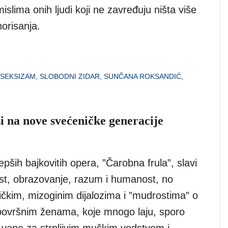
mislima onih ljudi koji ne zavređuju ništa više
orisanja.
SEKSIZAM
,
SLOBODNI ZIDAR
,
SUNČANA ROKSANDIĆ
,
i na nove svećeničke generacije
epših bajkovitih opera, ”Čarobna frula”, slavi
ost, obrazovanje, razum i humanost, no
tičkim, mizoginim dijalozima i ”mudrostima” o
 površnim ženama, koje mnogo laju, sporo