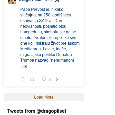
4 Jul
Papa Prevost je, nikako
slučajno, na 250. godišnjicu
osnivanja SAD-a i Dan
neovisnosti, posjetio otok
Lampedusu, simbolu, jer ga se
smatra "vratom Europe" za sve
one koji riskiraju život prelaskom
Mediterana. Lav je, inače,
migracijsku politiku Donalda
Trumpa nazvao "nehumanom".
1
10
X
Load More