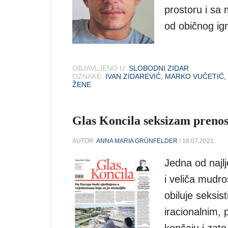
prostoru i sa 
od običnog ign
OBJAVLJENO U:
SLOBODNI ZIDAR
OZNAKE:
IVAN ZIDAREVIĆ
,
MARKO VUČETIĆ
,
ŽENE
Glas Koncila seksizam prenos
AUTOR:
ANNA MARIA GRÜNFELDER
/ 18.07.2021.
Jedna od najlj
i veliča mudr
obiluje seksis
iracionalnim,