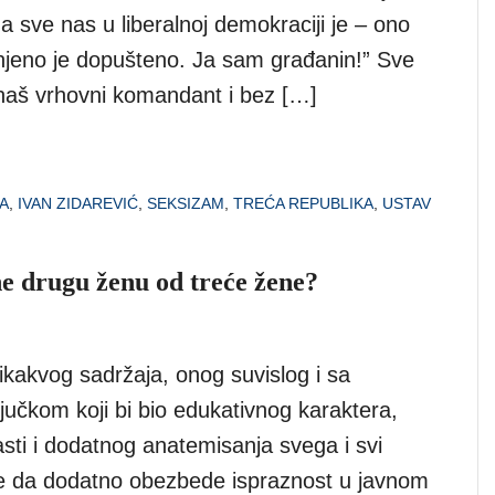
a sve nas u liberalnoj demokraciji je – ono
anjeno je dopušteno. Ja sam građanin!” Sve
e naš vrhovni komandant i bez […]
A
,
IVAN ZIDAREVIĆ
,
SEKSIZAM
,
TREĆA REPUBLIKA
,
USTAV
e drugu ženu od treće žene?
ikakvog sadržaja, onog suvislog i sa
jučkom koji bi bio edukativnog karaktera,
rasti i dodatnog anatemisanja svega i svi
de da dodatno obezbede ispraznost u javnom