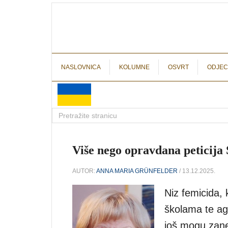
NASLOVNICA
KOLUMNE
OSVRT
ODJEC
Više nego opravdana peticija
AUTOR:
ANNA MARIA GRÜNFELDER
/ 13.12.2025.
Niz femicida, 
školama te agr
još mogu zanem