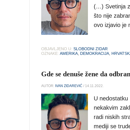
(…) Svetinja z
što nije zabr
ovo izjavio j
OBJAVLJENO U:
SLOBODNI ZIDAR
OZNAKE:
AMERIKA
,
DEMOKRACIJA
,
HRVATSK
Gde se denuše žene da odbran
AUTOR:
IVAN ZIDAREVIĆ
/ 14.11.2022.
U nedostatku 
nekakvim zakl
radi niskih st
mediji se tru