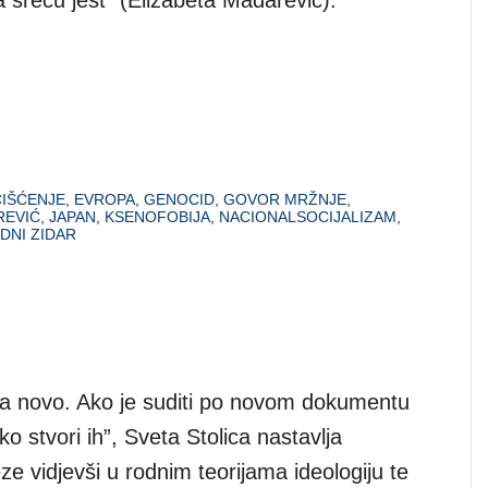
ČIŠĆENJE
,
EVROPA
,
GENOCID
,
GOVOR MRŽNJE
,
REVIĆ
,
JAPAN
,
KSENOFOBIJA
,
NACIONALSOCIJALIZAM
,
DNI ZIDAR
šta novo. Ako je suditi po novom dokumentu
o stvori ih”, Sveta Stolica nastavlja
eze vidjevši u rodnim teorijama ideologiju te