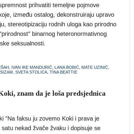
spremnost prihvatiti temeljne pojmove
 koje, između ostalog, dekonstruiraju upravo
ju, stereotipizaciju rodnih uloga kao prirodno
i ”prirodnost” binarnog heteronormativnog
dske seksualnosti.
IŠAH
,
IVAN IKE MANDURIĆ
,
LANA BOBIĆ
,
MATE UZINIĆ
,
SIZAM
,
SVETA STOLICA
,
TINA BEATTIE
Koki, znam da je loša predsjednica
i ”Na faksu ju zovemo Koki i prava je
a satu nekad žvače žvaku i dopisuje se