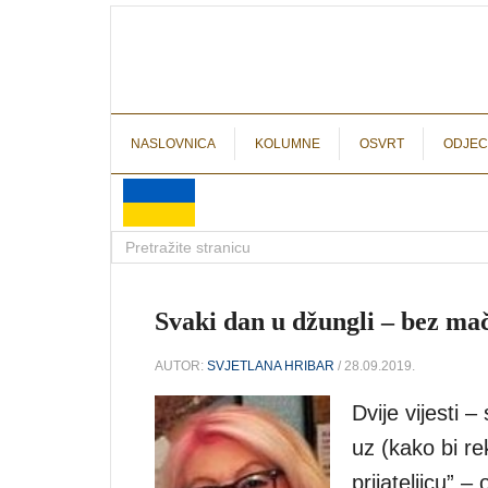
NASLOVNICA
KOLUMNE
OSVRT
ODJEC
Svaki dan u džungli – bez mač
AUTOR:
SVJETLANA HRIBAR
/ 28.09.2019.
Dvije vijesti –
uz (kako bi re
prijateljicu” 