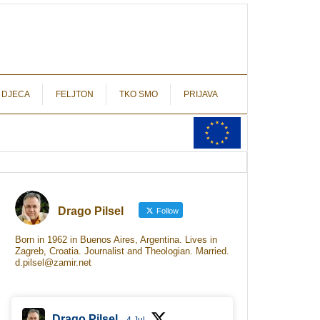
autograf.hr
novinarstvo s potpisom
 DJECA
FELJTON
TKO SMO
PRIJAVA
Drago Pilsel
Follow
Born in 1962 in Buenos Aires, Argentina. Lives in
Zagreb, Croatia. Journalist and Theologian. Married.
d.pilsel@zamir.net
Drago Pilsel