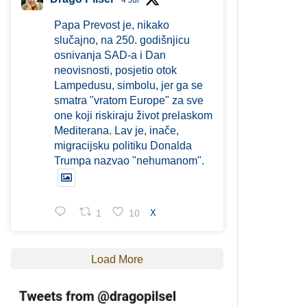
4 Jul
Papa Prevost je, nikako
slučajno, na 250. godišnjicu
osnivanja SAD-a i Dan
neovisnosti, posjetio otok
Lampedusu, simbolu, jer ga se
smatra "vratom Europe" za sve
one koji riskiraju život prelaskom
Mediterana. Lav je, inače,
migracijsku politiku Donalda
Trumpa nazvao "nehumanom".
1
10
X
Load More