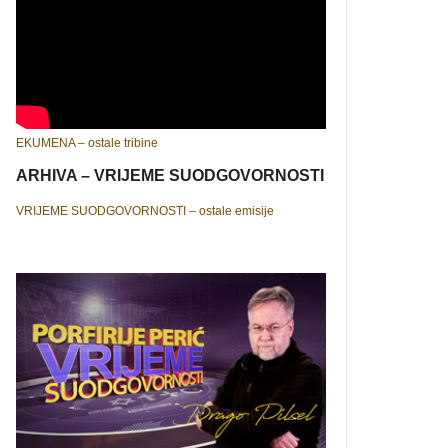
EKUMENA – ostale tribine
ARHIVA – VRIJEME SUODGOVORNOSTI
VRIJEME SUODGOVORNOSTI – ostale emisije