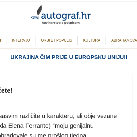
I
INTERVJU
ORBI ET POPULIS
KULTURA
ABRAHAMOVA
UKRAJINA ČIM PRIJE U EUROPSKU UNIJU!!
ete!
 sasvim različite u karakteru, ali obje vezane
kla Elena Ferrante) ”moju genijalnu
– obradovale su me prošlog tjedna.