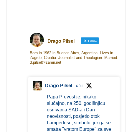
Drago Pilsel
Follow
Born in 1962 in Buenos Aires, Argentina. Lives in
Zagreb, Croatia. Journalist and Theologian. Married.
d.pilsel@zamir.net
Drago Pilsel
4 Jul
Papa Prevost je, nikako
slučajno, na 250. godišnjicu
osnivanja SAD-a i Dan
neovisnosti, posjetio otok
Lampedusu, simbolu, jer ga se
smatra "vratom Europe" za sve