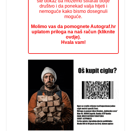
ste dokaz da možemo stvarati bolje
društvo i da ponekad valja htjeti i
nemoguće kako bismo dosegnuli
moguće.
Molimo vas da pomognete Autograf.hr
uplatom priloga na naš račun (kliknite
ovdje).
Hvala vam!