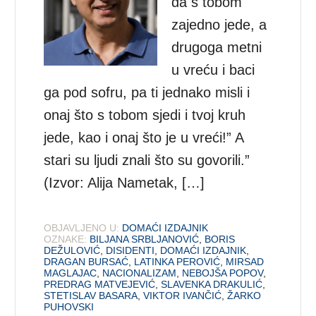
da s tobom
zajedno jede, a
drugoga metni
u vreću i baci
ga pod sofru, pa ti jednako misli i
onaj što s tobom sjedi i tvoj kruh
jede, kao i onaj što je u vreći!” A
stari su ljudi znali što su govorili.”
(Izvor: Alija Nametak, […]
OBJAVLJENO U:
DOMAĆI IZDAJNIK
OZNAKE:
BILJANA SRBLJANOVIĆ
,
BORIS
DEŽULOVIĆ
,
DISIDENTI
,
DOMAĆI IZDAJNIK
,
DRAGAN BURSAĆ
,
LATINKA PEROVIĆ
,
MIRSAD
MAGLAJAC
,
NACIONALIZAM
,
NEBOJŠA POPOV
,
PREDRAG MATVEJEVIĆ
,
SLAVENKA DRAKULIĆ
,
STETISLAV BASARA
,
VIKTOR IVANČIĆ
,
ŽARKO
PUHOVSKI