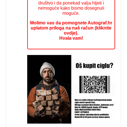
društvo i da ponekad valja htjeti i
nemoguće kako bismo dosegnuli
moguće.
Molimo vas da pomognete Autograf.hr
uplatom priloga na naš račun (kliknite
ovdje).
Hvala vam!