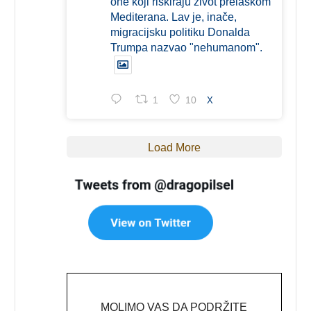
one koji riskiraju život prelaskom
Mediterana. Lav je, inače,
migracijsku politiku Donalda
Trumpa nazvao "nehumanom".
1
10
X
Load More
MOLIMO VAS DA PODRŽITE