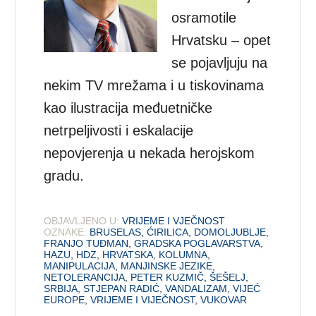
osramotile
Hrvatsku – opet
se pojavljuju na
nekim TV mrežama i u tiskovinama
kao ilustracija međuetničke
netrpeljivosti i eskalacije
nepovjerenja u nekada herojskom
gradu.
OBJAVLJENO U:
VRIJEME I VJEČNOST
OZNAKE:
BRUSELAS
,
ĆIRILICA
,
DOMOLJUBLJE
,
FRANJO TUĐMAN
,
GRADSKA POGLAVARSTVA
,
HAZU
,
HDZ
,
HRVATSKA
,
KOLUMNA
,
MANIPULACIJA
,
MANJINSKE JEZIKE
,
NETOLERANCIJA
,
PETER KUZMIČ
,
ŠEŠELJ
,
SRBIJA
,
STJEPAN RADIĆ
,
VANDALIZAM
,
VIJEĆ
EUROPE
,
VRIJEME I VIJEČNOST
,
VUKOVAR