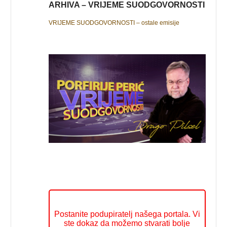
ARHIVA – VRIJEME SUODGOVORNOSTI
VRIJEME SUODGOVORNOSTI – ostale emisije
Postanite podupiratelj našega portala. Vi
ste dokaz da možemo stvarati bolje