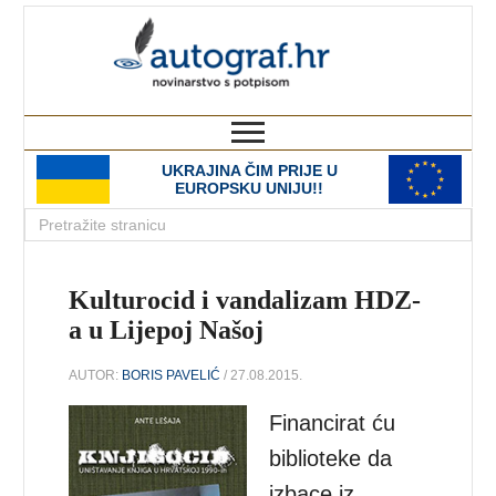
autograf.hr
novinarstvo s potpisom
UKRAJINA ČIM PRIJE U
EUROPSKU UNIJU!!
Kulturocid i vandalizam HDZ-
a u Lijepoj Našoj
AUTOR:
BORIS PAVELIĆ
/ 27.08.2015.
Financirat ću
biblioteke da
izbace iz