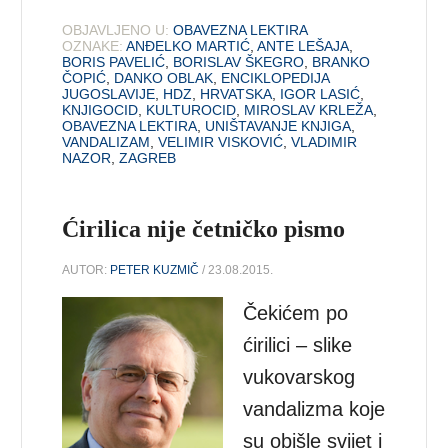
OBJAVLJENO U:
OBAVEZNA LEKTIRA
OZNAKE:
ANĐELKO MARTIĆ
,
ANTE LEŠAJA
,
BORIS PAVELIĆ
,
BORISLAV ŠKEGRO
,
BRANKO
ČOPIĆ
,
DANKO OBLAK
,
ENCIKLOPEDIJA
JUGOSLAVIJE
,
HDZ
,
HRVATSKA
,
IGOR LASIĆ
,
KNJIGOCID
,
KULTUROCID
,
MIROSLAV KRLEŽA
,
OBAVEZNA LEKTIRA
,
UNIŠTAVANJE KNJIGA
,
VANDALIZAM
,
VELIMIR VISKOVIĆ
,
VLADIMIR
NAZOR
,
ZAGREB
Ćirilica nije četničko pismo
AUTOR:
PETER KUZMIČ
/ 23.08.2015.
Čekićem po
ćirilici – slike
vukovarskog
vandalizma koje
su obišle svijet i