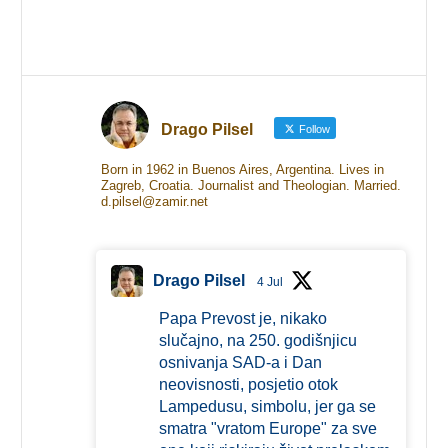
Drago Pilsel
Follow
Born in 1962 in Buenos Aires, Argentina. Lives in
Zagreb, Croatia. Journalist and Theologian. Married.
d.pilsel@zamir.net
Drago Pilsel
4 Jul
Papa Prevost je, nikako
slučajno, na 250. godišnjicu
osnivanja SAD-a i Dan
neovisnosti, posjetio otok
Lampedusu, simbolu, jer ga se
smatra "vratom Europe" za sve