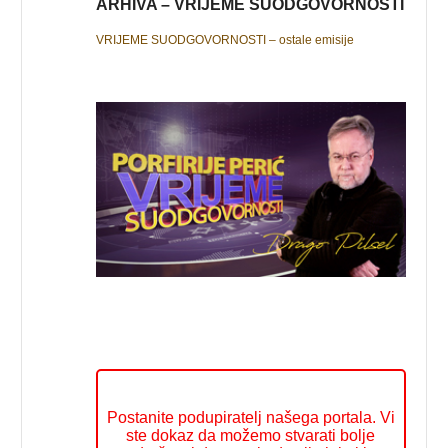
ARHIVA – VRIJEME SUODGOVORNOSTI
VRIJEME SUODGOVORNOSTI – ostale emisije
Postanite podupiratelj našega portala. Vi
ste dokaz da možemo stvarati bolje