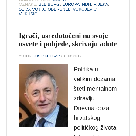
OZNAKE:
BLEIBURG
,
EUROPA
,
NDH
,
RIJEKA
,
SEKS
,
VOJKO OBERSNEL
,
VUKOJEVIĆ
,
VUKUŠIĆ
Igrači, usredotočeni na svoje
osvete i pobjede, skrivaju adute
AUTOR:
JOSIP KREGAR
/ 31.08.2017.
Politika u
velikim dozama
šteti mentalnom
zdravlju.
Dnevna doza
hrvatskog
političkog života