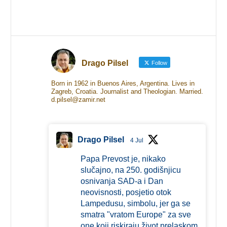
Drago Pilsel
Follow
Born in 1962 in Buenos Aires, Argentina. Lives in
Zagreb, Croatia. Journalist and Theologian. Married.
d.pilsel@zamir.net
Drago Pilsel
4 Jul
Papa Prevost je, nikako
slučajno, na 250. godišnjicu
osnivanja SAD-a i Dan
neovisnosti, posjetio otok
Lampedusu, simbolu, jer ga se
smatra "vratom Europe" za sve
one koji riskiraju život prelaskom