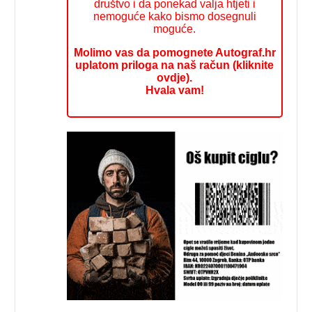
društvo i da ponekad valja htjeti i
nemoguće kako bismo dosegnuli
moguće.
Molimo vas da pomognete Autograf.hr
uplatom priloga na naš račun (kliknite
ovdje).
Hvala vam!