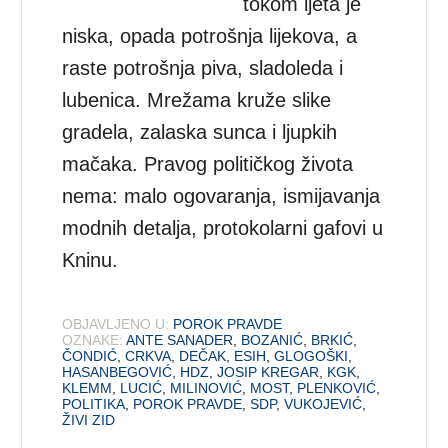
tokom ljeta je
niska, opada potrošnja lijekova, a
raste potrošnja piva, sladoleda i
lubenica. Mrežama kruže slike
gradela, zalaska sunca i ljupkih
mačaka. Pravog političkog života
nema: malo ogovaranja, ismijavanja
modnih detalja, protokolarni gafovi u
Kninu.
OBJAVLJENO U:
POROK PRAVDE
OZNAKE:
ANTE SANADER
,
BOZANIĆ
,
BRKIĆ
,
ČONDIĆ
,
CRKVA
,
DEČAK
,
ESIH
,
GLOGOŠKI
,
HASANBEGOVIĆ
,
HDZ
,
JOSIP KREGAR
,
KGK
,
KLEMM
,
LUCIĆ
,
MILINOVIĆ
,
MOST
,
PLENKOVIĆ
,
POLITIKA
,
POROK PRAVDE
,
SDP
,
VUKOJEVIĆ
,
ŽIVI ZID