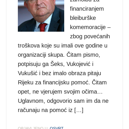
financiranjem
bleiburške
komemoracije –
zbog povećanih
troškova koje su imali ove godine u
organizaciji skupa. Čitam pismo,
potpisuju ga Šeks, Vukojević i
Vukušić i bez imalo obraza pitaju
Rijeku za financijsku pomoć. Čitam
opet, ne vjerujem svojim očima…
Uglavnom, odgovorio sam im da ne
računaju na pomoć iz […]
OBJAVLJENO U:
OSVRT