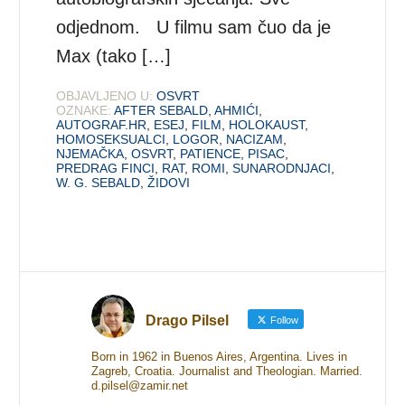
odjednom. U filmu sam čuo da je
Max (tako […]
OBJAVLJENO U:
OSVRT
OZNAKE:
AFTER SEBALD
,
AHMIĆI
,
AUTOGRAF.HR
,
ESEJ
,
FILM
,
HOLOKAUST
,
HOMOSEKSUALCI
,
LOGOR
,
NACIZAM
,
NJEMAČKA
,
OSVRT
,
PATIENCE
,
PISAC
,
PREDRAG FINCI
,
RAT
,
ROMI
,
SUNARODNJACI
,
W. G. SEBALD
,
ŽIDOVI
Drago Pilsel
Follow
Born in 1962 in Buenos Aires, Argentina. Lives in
Zagreb, Croatia. Journalist and Theologian. Married.
d.pilsel@zamir.net