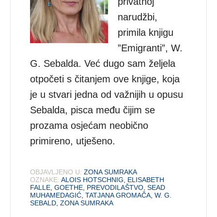
privatnoj
narudžbi,
primila knjigu
”Emigranti”, W.
G. Sebalda. Već dugo sam željela
otpočeti s čitanjem ove knjige, koja
je u stvari jedna od važnijih u opusu
Sebalda, pisca među čijim se
prozama osjećam neobično
primireno, utješeno.
OBJAVLJENO U:
ZONA SUMRAKA
OZNAKE:
ALOIS HOTSCHNIG
,
ELISABETH
FALLE
,
GOETHE
,
PREVODILAŠTVO
,
SEAD
MUHAMEDAGIĆ
,
TATJANA GROMAČA
,
W. G.
SEBALD
,
ZONA SUMRAKA