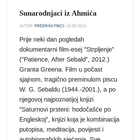
Sunarodnjaci iz Ahmića
AUTOR:
PREDRAG FINCI
/ 18.06.2014.
Prije neki dan pogledah
dokumentarni film-esej ”Strpljenje”
(”Patience, After Sebald”, 2012.)
Granta Greena. Film u počast
sjajnom, tragično preminulom piscu
W. G. Sebaldu (1944.-2001.), a po
njegovoj najpoznatijoj knjizi
”Saturnovi prsteni: hodočašće po
Engleskoj”, knjizi koja je kombinacija
putopisa, meditacija, povijesti i
autobiografskih sjećanja. Sve