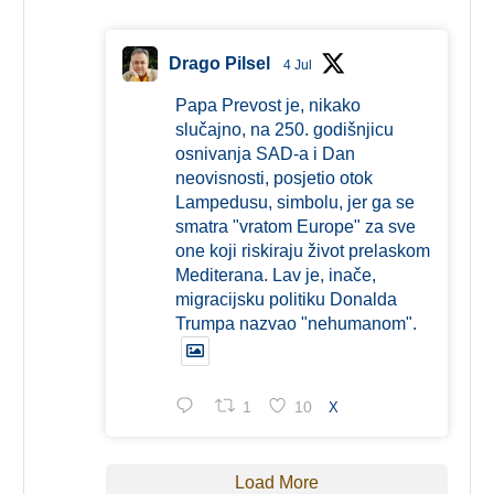
Drago Pilsel
4 Jul
Papa Prevost je, nikako
slučajno, na 250. godišnjicu
osnivanja SAD-a i Dan
neovisnosti, posjetio otok
Lampedusu, simbolu, jer ga se
smatra "vratom Europe" za sve
one koji riskiraju život prelaskom
Mediterana. Lav je, inače,
migracijsku politiku Donalda
Trumpa nazvao "nehumanom".
1
10
X
Load More