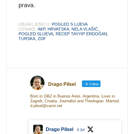
prava.
OBJAVLJENO U:
POGLED S LIJEVA
OZNAKE:
AKP
,
HRVATSKA
,
NELA VLAŠIĆ
,
POGLED SLIJEVA
,
RECEP TAYYIP ERDOĞAN
,
TURSKA
,
ZDF
Drago Pilsel
Follow
Born in 1962 in Buenos Aires, Argentina. Lives in
Zagreb, Croatia. Journalist and Theologian. Married.
d.pilsel@zamir.net
Drago Pilsel
4 Jul