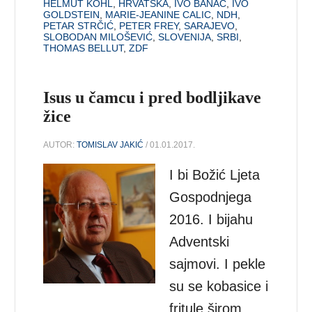
HELMUT KOHL
,
HRVATSKA
,
IVO BANAC
,
IVO
GOLDSTEIN
,
MARIE-JEANINE CALIC
,
NDH
,
PETAR STRČIĆ
,
PETER FREY
,
SARAJEVO
,
SLOBODAN MILOŠEVIĆ
,
SLOVENIJA
,
SRBI
,
THOMAS BELLUT
,
ZDF
Isus u čamcu i pred bodljikave
žice
AUTOR:
TOMISLAV JAKIĆ
/ 01.01.2017.
I bi Božić Ljeta
Gospodnjega
2016. I bijahu
Adventski
sajmovi. I pekle
su se kobasice i
fritule širom