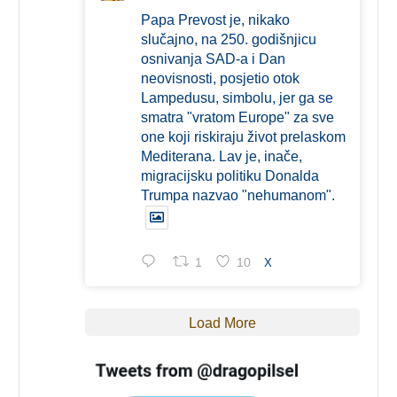
Papa Prevost je, nikako
slučajno, na 250. godišnjicu
osnivanja SAD-a i Dan
neovisnosti, posjetio otok
Lampedusu, simbolu, jer ga se
smatra "vratom Europe" za sve
one koji riskiraju život prelaskom
Mediterana. Lav je, inače,
migracijsku politiku Donalda
Trumpa nazvao "nehumanom".
1
10
X
Load More