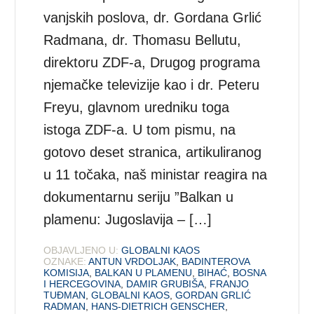
vanjskih poslova, dr. Gordana Grlić
Radmana, dr. Thomasu Bellutu,
direktoru ZDF-a, Drugog programa
njemačke televizije kao i dr. Peteru
Freyu, glavnom uredniku toga
istoga ZDF-a. U tom pismu, na
gotovo deset stranica, artikuliranog
u 11 točaka, naš ministar reagira na
dokumentarnu seriju ”Balkan u
plamenu: Jugoslavija – […]
OBJAVLJENO U:
GLOBALNI KAOS
OZNAKE:
ANTUN VRDOLJAK
,
BADINTEROVA
KOMISIJA
,
BALKAN U PLAMENU
,
BIHAĆ
,
BOSNA
I HERCEGOVINA
,
DAMIR GRUBIŠA
,
FRANJO
TUĐMAN
,
GLOBALNI KAOS
,
GORDAN GRLIĆ
RADMAN
,
HANS-DIETRICH GENSCHER
,