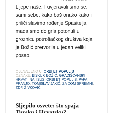
Lijepe naše. I uvjeravali smo se,
sami sebe, kako baš onako kako i
priliči slavimo rođenje Spasitelja,
mada smo do grla potonuli u
groznicu potrošačkog društva koja
je Božić pretvorila u jedan veliki
posao.
OBJAVLJENO U:
ORBI ET POPULIS
OZNAKE:
BISKUP
,
BOŽIĆ
,
GRADIŠĆANSKI
HRVAT
,
INA
,
ISUS
,
ORBI ET POPULIS
,
PAPA
FRANJO
,
TOMISLAV JAKIĆ
,
ZA DOM SPREMNI
,
ZDF
,
ŽIVKOVIĆ
Sljepilo osvete: što spaja
Tursku i Hrvatsku?