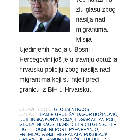
zlu glasu zbog
nasilja nad
migrantima.
Misija
Ujedinjenih nacija u Bosni i
Hercegovini još je u travnju optužila
hrvatsku policiju zbog nasilja nad
migrantima koji su htjeli preći
granicu iz BiH u Hrvatsku.
OBJAVLJENO U:
GLOBALNI KAOS
OZNAKE:
DAMIR GRUBIŠA
,
DAVOR BOŽINOVIĆ
,
DUBLINSKA KONVENCIJA
,
EDGAR ALLAN POE
,
GLOBALNI KAOS
,
HANS-DIETRICH GENSCHER
,
LIGHTHOUSE REPORT
,
PAPA FRANJO
,
PREMLAĆIVANJE MIGRANATA
,
PUSHBACK
OPERACIJE
,
SANDRA BENČIĆ
,
UJEDINJENE