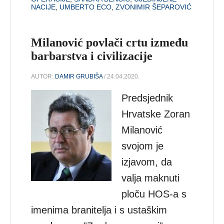
NACIJE
,
UMBERTO ECO
,
ZVONIMIR ŠEPAROVIĆ
Milanović povlači crtu između
barbarstva i civilizacije
AUTOR:
DAMIR GRUBIŠA
/ 24.04.2020.
Predsjednik
Hrvatske Zoran
Milanović
svojom je
izjavom, da
valja maknuti
ploču HOS-a s
imenima branitelja i s ustaškim