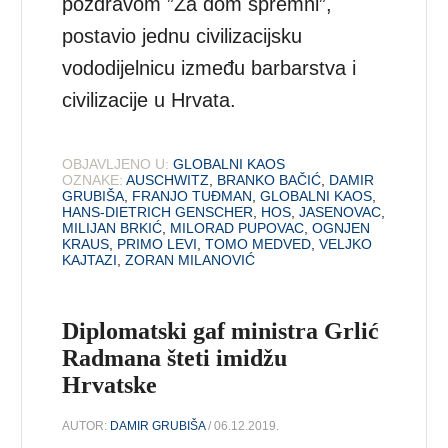
pozdravom ”Za dom spremni”,
postavio jednu civilizacijsku
vododijelnicu između barbarstva i
civilizacije u Hrvata.
OBJAVLJENO U:
GLOBALNI KAOS
OZNAKE:
AUSCHWITZ
,
BRANKO BAČIĆ
,
DAMIR
GRUBIŠA
,
FRANJO TUĐMAN
,
GLOBALNI KAOS
,
HANS-DIETRICH GENSCHER
,
HOS
,
JASENOVAC
,
MILIJAN BRKIĆ
,
MILORAD PUPOVAC
,
OGNJEN
KRAUS
,
PRIMO LEVI
,
TOMO MEDVED
,
VELJKO
KAJTAZI
,
ZORAN MILANOVIĆ
Diplomatski gaf ministra Grlić
Radmana šteti imidžu
Hrvatske
AUTOR:
DAMIR GRUBIŠA
/ 06.12.2019.