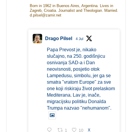
Born in 1962 in Buenos Aires, Argentina. Lives in
Zagreb, Croatia. Journalist and Theologian. Married.
d.pilsel@zamir.net
Drago Pilsel
4 Jul
Papa Prevost je, nikako
slučajno, na 250. godišnjicu
osnivanja SAD-a i Dan
neovisnosti, posjetio otok
Lampedusu, simbolu, jer ga se
smatra "vratom Europe" za sve
one koji riskiraju život prelaskom
Mediterana. Lav je, inače,
migracijsku politiku Donalda
Trumpa nazvao "nehumanom".
1
10
X