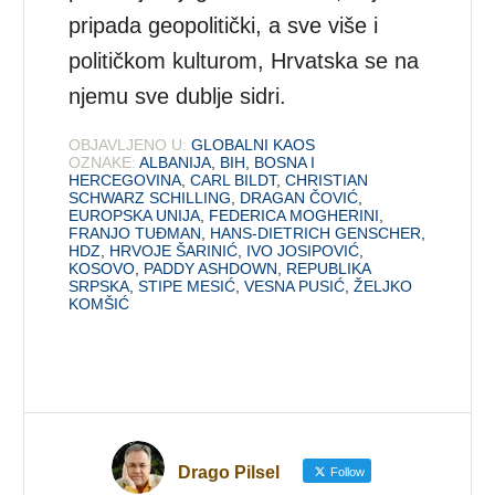
pripada geopolitički, a sve više i
političkom kulturom, Hrvatska se na
njemu sve dublje sidri.
OBJAVLJENO U:
GLOBALNI KAOS
OZNAKE:
ALBANIJA
,
BIH
,
BOSNA I
HERCEGOVINA
,
CARL BILDT
,
CHRISTIAN
SCHWARZ SCHILLING
,
DRAGAN ČOVIĆ
,
EUROPSKA UNIJA
,
FEDERICA MOGHERINI
,
FRANJO TUĐMAN
,
HANS-DIETRICH GENSCHER
,
HDZ
,
HRVOJE ŠARINIĆ
,
IVO JOSIPOVIĆ
,
KOSOVO
,
PADDY ASHDOWN
,
REPUBLIKA
SRPSKA
,
STIPE MESIĆ
,
VESNA PUSIĆ
,
ŽELJKO
KOMŠIĆ
Drago Pilsel
Follow