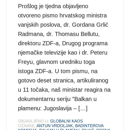
Prošlog je tjedna objavljeno
otvoreno pismo hrvatskog ministra
vanjskih poslova, dr. Gordana Grlić
Radmana, dr. Thomasu Bellutu,
direktoru ZDF-a, Drugog programa
njemačke televizije kao i dr. Peteru
Freyu, glavnom uredniku toga
istoga ZDF-a. U tom pismu, na
gotovo deset stranica, artikuliranog
u 11 točaka, naš ministar reagira na
dokumentarnu seriju ”Balkan u
plamenu: Jugoslavija – […]
OBJAVLJENO U:
GLOBALNI KAOS
OZNAKE:
ANTUN VRDOLJAK
,
BADINTEROVA