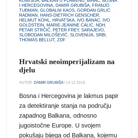
KOMISIJA
,
BALKAN U PLAMENU
,
BIHAĆ
,
BOSNA
I HERCEGOVINA
,
DAMIR GRUBIŠA
,
FRANJO
TUĐMAN
,
GLOBALNI KAOS
,
GORDAN GRLIĆ
RADMAN
,
HANS-DIETRICH GENSCHER
,
HELMUT KOHL
,
HRVATSKA
,
IVO BANAC
,
IVO
GOLDSTEIN
,
MARIE-JEANINE CALIC
,
NDH
,
PETAR STRČIĆ
,
PETER FREY
,
SARAJEVO
,
SLOBODAN MILOŠEVIĆ
,
SLOVENIJA
,
SRBI
,
THOMAS BELLUT
,
ZDF
Hrvatski neoimperijalizam na
djelu
AUTOR:
DAMIR GRUBIŠA
/ 14.12.2018.
Bosna i Hercegovina je lakmus papir
za detektiranje stanja na području
zapadnog Balkana, odnosno
jugoistočne Europe. U svojem
pokušaju bijega od Balkana, kojemu