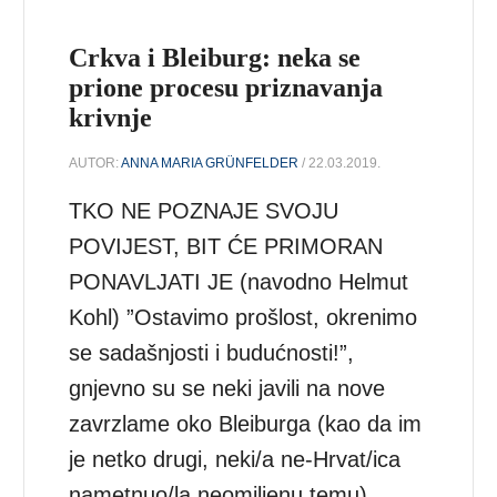
Crkva i Bleiburg: neka se
prione procesu priznavanja
krivnje
AUTOR:
ANNA MARIA GRÜNFELDER
/ 22.03.2019.
TKO NE POZNAJE SVOJU
POVIJEST, BIT ĆE PRIMORAN
PONAVLJATI JE (navodno Helmut
Kohl) ”Ostavimo prošlost, okrenimo
se sadašnjosti i budućnosti!”,
gnjevno su se neki javili na nove
zavrzlame oko Bleiburga (kao da im
je netko drugi, neki/a ne-Hrvat/ica
nametnuo/la neomiljenu temu).