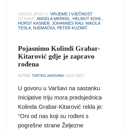
OBJAVLJENO U:
VRIJEME I VJEČNOST
OZNAKE:
ANGELA MERKEL
,
HELMUT KOHL
,
HORST KASNER
,
JOHANNES RAU
,
NIKOLA
TESLA
,
NJEMAČKA
,
PETER KUZMIČ
Pojasnimo Kolindi Grabar-
Kitarović gdje je zapravo
rođena
AUTOR:
TVRTKO JAKOVINA
/ 22.07.2017.
U govoru u Varšavi na sastanku
Inicijative triju mora predsjednica
Kolinda Grabar-Kitarović rekla je:
“Oni od nas koji su rođeni s
pogrešne strane Željezne