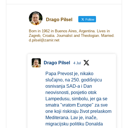
Drago Pilsel
Follow
Born in 1962 in Buenos Aires, Argentina. Lives in
Zagreb, Croatia. Journalist and Theologian. Married.
d.pilsel@zamir.net
Drago Pilsel
4 Jul
Papa Prevost je, nikako
slučajno, na 250. godišnjicu
osnivanja SAD-a i Dan
neovisnosti, posjetio otok
Lampedusu, simbolu, jer ga se
smatra "vratom Europe" za sve
one koji riskiraju život prelaskom
Mediterana. Lav je, inače,
migracijsku politiku Donalda