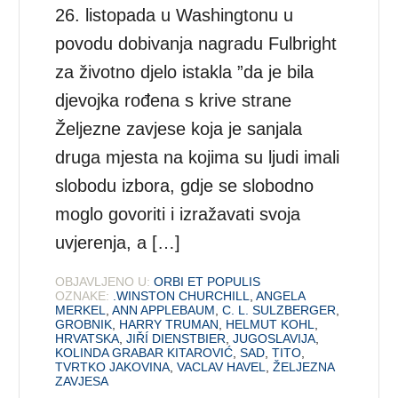
26. listopada u Washingtonu u
povodu dobivanja nagradu Fulbright
za životno djelo istakla ”da je bila
djevojka rođena s krive strane
Željezne zavjese koja je sanjala
druga mjesta na kojima su ljudi imali
slobodu izbora, gdje se slobodno
moglo govoriti i izražavati svoja
uvjerenja, a […]
OBJAVLJENO U:
ORBI ET POPULIS
OZNAKE:
.WINSTON CHURCHILL
,
ANGELA
MERKEL
,
ANN APPLEBAUM
,
C. L. SULZBERGER
,
GROBNIK
,
HARRY TRUMAN
,
HELMUT KOHL
,
HRVATSKA
,
JIŘÍ DIENSTBIER
,
JUGOSLAVIJA
,
KOLINDA GRABAR KITAROVIĆ
,
SAD
,
TITO
,
TVRTKO JAKOVINA
,
VACLAV HAVEL
,
ŽELJEZNA
ZAVJESA