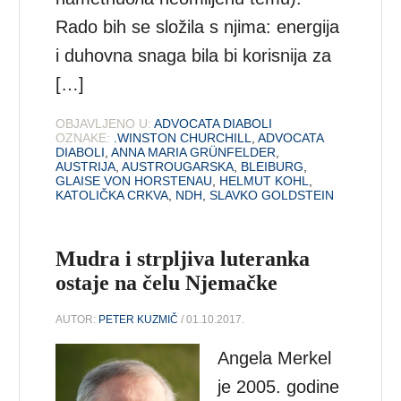
Rado bih se složila s njima: energija
i duhovna snaga bila bi korisnija za
[…]
OBJAVLJENO U:
ADVOCATA DIABOLI
OZNAKE:
.WINSTON CHURCHILL
,
ADVOCATA
DIABOLI
,
ANNA MARIA GRÜNFELDER
,
AUSTRIJA
,
AUSTROUGARSKA
,
BLEIBURG
,
GLAISE VON HORSTENAU
,
HELMUT KOHL
,
KATOLIČKA CRKVA
,
NDH
,
SLAVKO GOLDSTEIN
Mudra i strpljiva luteranka
ostaje na čelu Njemačke
AUTOR:
PETER KUZMIČ
/ 01.10.2017.
Angela Merkel
je 2005. godine