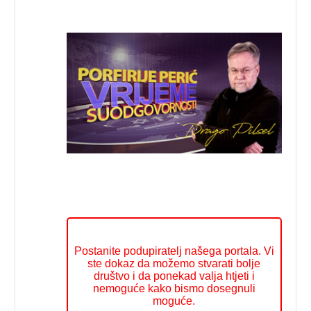
Postanite podupiratelj našega portala. Vi
ste dokaz da možemo stvarati bolje
društvo i da ponekad valja htjeti i
nemoguće kako bismo dosegnuli
moguće.