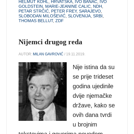
HELMUT KOHL
,
HRVATSKA
,
IVO BANAC
,
IVO
GOLDSTEIN
,
MARIE-JEANINE CALIC
,
NDH
,
PETAR STRČIĆ
,
PETER FREY
,
SARAJEVO
,
SLOBODAN MILOŠEVIĆ
,
SLOVENIJA
,
SRBI
,
THOMAS BELLUT
,
ZDF
Nijemci drugog reda
AUTOR:
MILAN GAVROVIĆ
/ 19.11.2019.
Nije istina da su
se prije trideset
godina ujedinile
dvije njemačke
države, kako se
ovih dana tvrdi
u brojnim
tekstovima i govorima povodom