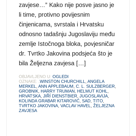
zavjese…” Kako nije posve jasno je
li time, protivno povijesnim
činjenicama, svrstala i Hrvatsku
odnosno tadašnju Jugoslaviju među
zemlje Istočnoga bloka, povjesničar
dr. Tvrtko Jakovina podsjeća što je
bila Željezna zavjesa […]
OBJAVLJENO U:
OGLEDI
OZNAKE:
.WINSTON CHURCHILL
,
ANGELA
MERKEL
,
ANN APPLEBAUM
,
C. L. SULZBERGER
,
GROBNIK
,
HARRY TRUMAN
,
HELMUT KOHL
,
HRVATSKA
,
JIŘÍ DIENSTBIER
,
JUGOSLAVIJA
,
KOLINDA GRABAR KITAROVIĆ
,
SAD
,
TITO
,
TVRTKO JAKOVINA
,
VACLAV HAVEL
,
ŽELJEZNA
ZAVJESA