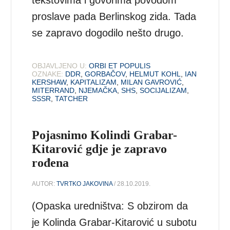
proslave pada Berlinskog zida. Tada
se zapravo dogodilo nešto drugo.
OBJAVLJENO U:
ORBI ET POPULIS
OZNAKE:
DDR
,
GORBAČOV
,
HELMUT KOHL
,
IAN
KERSHAW
,
KAPITALIZAM
,
MILAN GAVROVIĆ
,
MITERRAND
,
NJEMAČKA
,
SHS
,
SOCIJALIZAM
,
SSSR
,
TATCHER
Pojasnimo Kolindi Grabar-
Kitarović gdje je zapravo
rođena
AUTOR:
TVRTKO JAKOVINA
/ 28.10.2019.
(Opaska uredništva: S obzirom da
je Kolinda Grabar-Kitarović u subotu