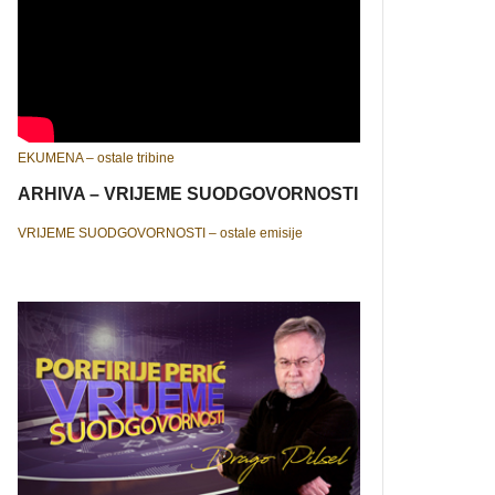
EKUMENA – ostale tribine
ARHIVA – VRIJEME SUODGOVORNOSTI
VRIJEME SUODGOVORNOSTI – ostale emisije