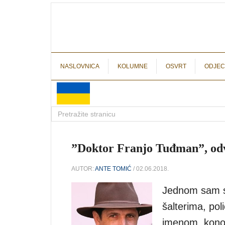
NASLOVNICA
KOLUMNE
OSVRT
ODJEC
”Doktor Franjo Tuđman”, odv
AUTOR:
ANTE TOMIĆ
/ 02.06.2018.
Jednom sam se
šalterima, poli
imenom, konob