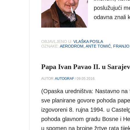
poslužujući m
odavna znali 
OBJAVLJENO U:
VLAŠKA POSLA
OZNAKE:
AERODROM
,
ANTE TOMIĆ
,
FRANJO
Papa Ivan Pavao II. u Sarajev
AUTOR:
AUTOGRAF
/ 09.05.2016.
(Opaska uredništva: Nastavno na f
sve planirane govore pohoda pape 
izgovoreni 8. rujna 1994. u Castel
pohoda glavnom gradu Bosne i Herc
u spomen na brojne žrtve rata tij