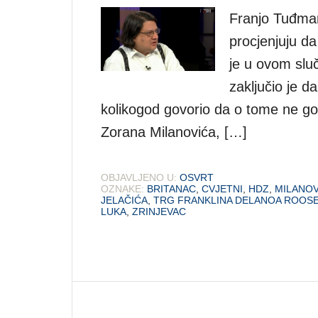
Franjo Tuđman 
procjenjuju da
je u ovom slu
zaključio je 
kolikogod govorio da o tome ne govo
Zorana Milanovića, […]
OBJAVLJENO U:
OSVRT
OZNAKE:
BRITANAC
,
CVJETNI
,
HDZ
,
MILANOV
JELAČIĆA
,
TRG FRANKLINA DELANOA ROOS
LUKA
,
ZRINJEVAC