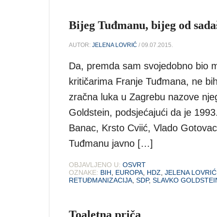
Bijeg Tuđmanu, bijeg od sada
AUTOR:
JELENA LOVRIĆ
/ 09.07.2015.
Da, premda sam svojedobno bio m
kritičarima Franje Tuđmana, ne bih
zračna luka u Zagrebu nazove nje
Goldstein, podsjećajući da je 1993
Banac, Krsto Cviić, Vlado Gotovac
Tuđmanu javno […]
OBJAVLJENO U:
OSVRT
OZNAKE:
BIH
,
EUROPA
,
HDZ
,
JELENA LOVRIĆ
RETUĐMANIZACIJA
,
SDP
,
SLAVKO GOLDSTEI
Toaletna priča