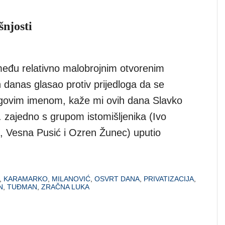
šnjosti
eđu relativno malobrojnim otvorenim
 danas glasao protiv prijedloga da se
govim imenom, kaže mi ovih dana Slavko
. zajedno s grupom istomišljenika (Ivo
, Vesna Pusić i Ozren Žunec) uputio
,
KARAMARKO
,
MILANOVIĆ
,
OSVRT DANA
,
PRIVATIZACIJA
,
N
,
TUĐMAN
,
ZRAČNA LUKA