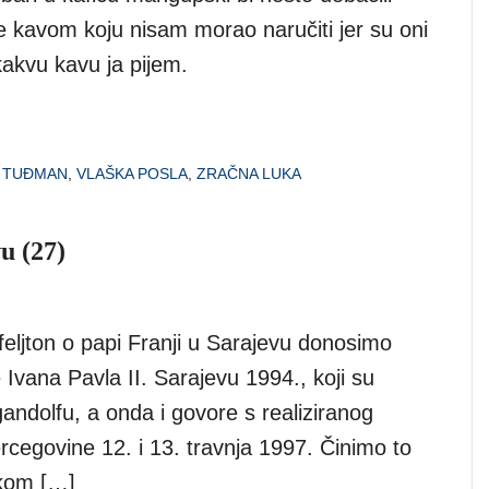
e kavom koju nisam morao naručiti jer su oni
kakvu kavu ja pijem.
 TUĐMAN
,
VLAŠKA POSLA
,
ZRAČNA LUKA
u (27)
eljton o papi Franji u Sarajevu donosimo
Ivana Pavla II. Sarajevu 1994., koji su
gandolfu, a onda i govore s realiziranog
egovine 12. i 13. travnja 1997. Činimo to
ekom […]