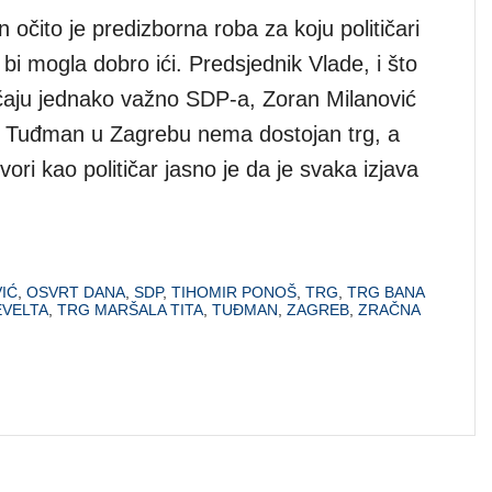
očito je predizborna roba za koju političari
 bi mogla dobro ići. Predsjednik Vlade, i što
čaju jednako važno SDP-a, Zoran Milanović
da Tuđman u Zagrebu nema dostojan trg, a
ri kao političar jasno je da je svaka izjava
IĆ
,
OSVRT DANA
,
SDP
,
TIHOMIR PONOŠ
,
TRG
,
TRG BANA
EVELTA
,
TRG MARŠALA TITA
,
TUĐMAN
,
ZAGREB
,
ZRAČNA