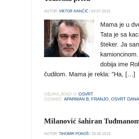
AUTOR:
VIKTOR IVANČIĆ
/ 04.07.2015.
Mama je u dvor
Tata je sa ka
šteker. Ja sam
kamioncinom. 
dobija ime Rob
čudilom. Mama je rekla: ”Ha, […]
OBJAVLJENO U:
OSVRT
OZNAKE:
APARMAN B
,
FRANJO
,
OSVRT DANA
Milanović šahiran Tuđmano
AUTOR:
TIHOMIR PONOŠ
/ 30.06.2015.