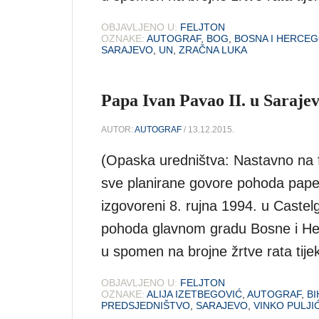
OBJAVLJENO U:
FELJTON
OZNAKE:
AUTOGRAF
,
BOG
,
BOSNA I HERCEG
SARAJEVO
,
UN
,
ZRAČNA LUKA
Papa Ivan Pavao II. u Sarajev
AUTOR:
AUTOGRAF
/ 13.12.2015.
(Opaska uredništva: Nastavno na f
sve planirane govore pohoda pape 
izgovoreni 8. rujna 1994. u Castel
pohoda glavnom gradu Bosne i Herc
u spomen na brojne žrtve rata tij
OBJAVLJENO U:
FELJTON
OZNAKE:
ALIJA IZETBEGOVIĆ
,
AUTOGRAF
,
BI
PREDSJEDNIŠTVO
,
SARAJEVO
,
VINKO PULJI