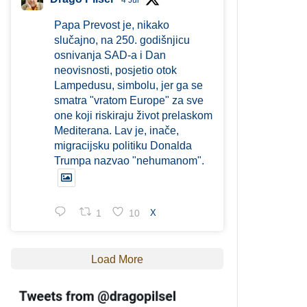
4 Jul
Papa Prevost je, nikako
slučajno, na 250. godišnjicu
osnivanja SAD-a i Dan
neovisnosti, posjetio otok
Lampedusu, simbolu, jer ga se
smatra "vratom Europe" za sve
one koji riskiraju život prelaskom
Mediterana. Lav je, inače,
migracijsku politiku Donalda
Trumpa nazvao "nehumanom".
1
10
X
Load More