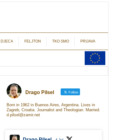
autograf.hr
novinarstvo s potpisom
 DJECA
FELJTON
TKO SMO
PRIJAVA
Drago Pilsel
Follow
Born in 1962 in Buenos Aires, Argentina. Lives in
Zagreb, Croatia. Journalist and Theologian. Married.
d.pilsel@zamir.net
Drago Pilsel