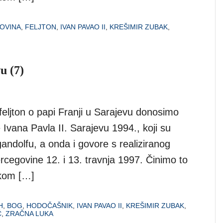
OVINA
,
FELJTON
,
IVAN PAVAO II
,
KREŠIMIR ZUBAK
,
u (7)
eljton o papi Franji u Sarajevu donosimo
Ivana Pavla II. Sarajevu 1994., koji su
gandolfu, a onda i govore s realiziranog
egovine 12. i 13. travnja 1997. Činimo to
ekom […]
H
,
BOG
,
HODOČAŠNIK
,
IVAN PAVAO II
,
KREŠIMIR ZUBAK
,
Ć
,
ZRAČNA LUKA