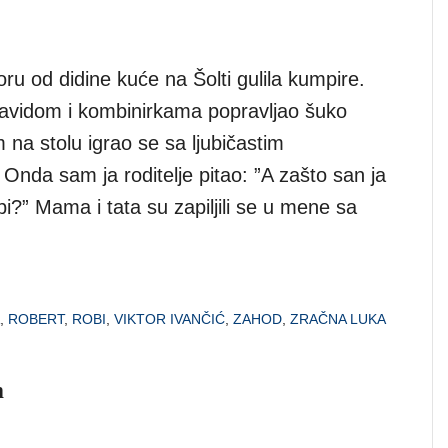
u od didine kuće na Šolti gulila kumpire.
cavidom i kombinirkama popravljao šuko
 na stolu igrao se sa ljubičastim
Onda sam ja roditelje pitao: ”A zašto san ja
i?” Mama i tata su zapiljili se u mene sa
,
ROBERT
,
ROBI
,
VIKTOR IVANČIĆ
,
ZAHOD
,
ZRAČNA LUKA
m